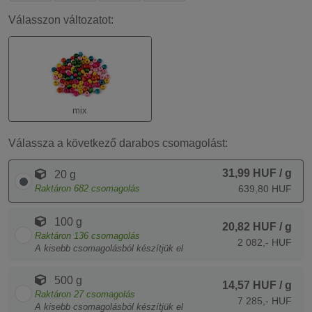
Válasszon változatot:
mix
Válassza a következő darabos csomagolást:
31,99 HUF
/ g
20 g
Raktáron
682
csomagolás
639,80 HUF
100 g
20,82 HUF
/ g
Raktáron
136
csomagolás
2 082,- HUF
A kisebb csomagolásból készítjük el
500 g
14,57 HUF
/ g
Raktáron
27
csomagolás
7 285,- HUF
A kisebb csomagolásból készítjük el