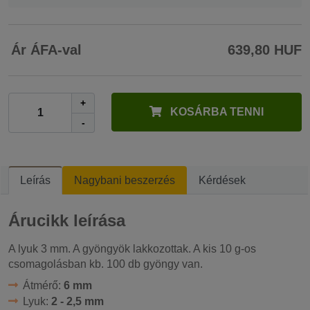
Ár ÁFA-val
639,80 HUF
+
KOSÁRBA TENNI
-
Leírás
Nagybani beszerzés
Kérdések
Árucikk leírása
A lyuk 3 mm. A gyöngyök lakkozottak. A kis 10 g-os
csomagolásban kb. 100 db gyöngy van.
Átmérő:
6 mm
Lyuk:
2 - 2,5 mm