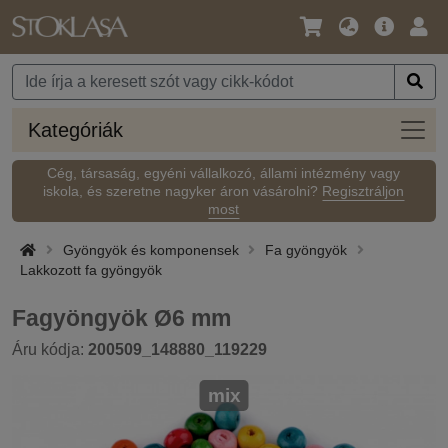
Nyelv
Fő
Beje
/
ajánlat
Pénznem
Kateg
Kategóriák
Cég, társaság, egyéni vállalkozó, állami intézmény vagy
iskola, és szeretne nagyker áron vásárolni?
Regisztráljon
most
Gyöngyök és komponensek
Fa gyöngyök
Lakkozott fa gyöngyök
Fagyöngyök Ø6 mm
Áru kódja:
200509_148880_119229
mix