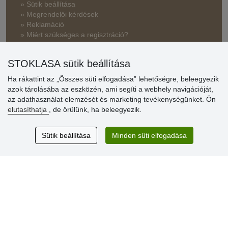
» Sütik beállítása
» Megrendelői kérdések
» Reklamáció
» Miért szükséges a regisztráció?
» Kedvezmények és jutalmak nagykereskedelmi
STOKLASA sütik beállítása
vásárlóinknak
Ha rákattint az „Összes süti elfogadása” lehetőségre, beleegyezik
» Súgó
azok tárolásába az eszközén, ami segíti a webhely navigációját,
az adathasználat elemzését és marketing tevékenységünket. Ön
elutasíthatja
, de örülünk, ha beleegyezik.
Vásárlók
értékelése
Sütik beállítása
Minden süti elfogadása
Excellent service
Thank you.
Aktuális 159 recenzió
* Nem ellenőrizzük a recenziókat