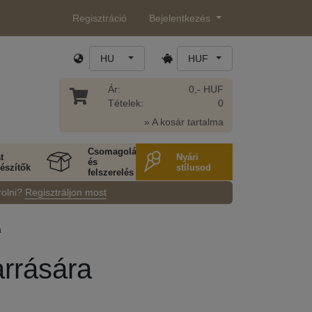
Regisztráció
Bejelentkezés
HU
HUF
Ár:
0,- HUF
Tételek:
0
» A kosár tartalma
Csomagolás
t
Nyári
és
észítők
stílusod
felszerelés
rolni?
Regisztráljon most
a
arrására