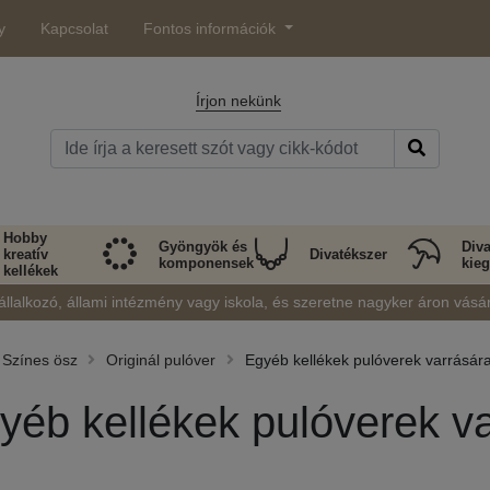
y
Kapcsolat
Fontos információk
Írjon nekünk
Hobby
Gyöngyök és
Diva
kreatív
Divatékszer
komponensek
kieg
kellékek
állalkozó, állami intézmény vagy iskola, és szeretne nagyker áron vásá
Színes ösz
Originál pulóver
Egyéb kellékek pulóverek varrásár
yéb kellékek pulóverek v