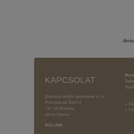
Ábráz
Mich
KAPCSOLAT
Tol
Tele
Stoklasa textilní galanterie s.r.o.
Průmyslová 934/13
» Ci
747 23 Bolatice
» Tut
okres Opava
RÓLUNK