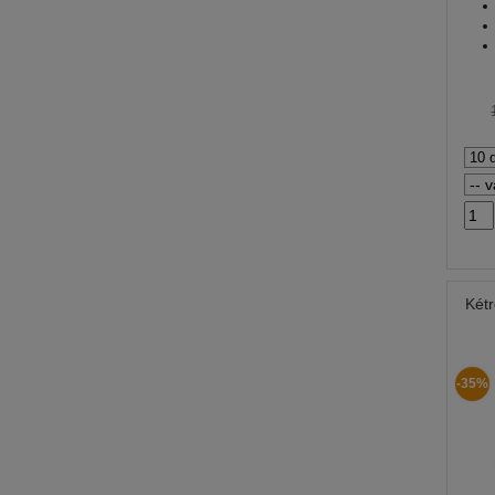
Kétr
-35%