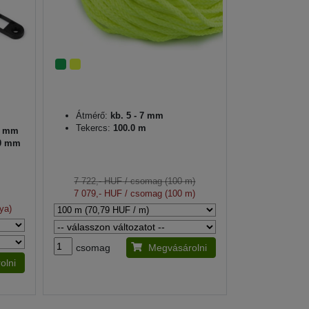
Átmérő:
kb. 5 - 7 mm
Tekercs:
100.0 m
5 mm
0 mm
7 722,- HUF
/ csomag (100 m)
7 079,- HUF
/ csomag (100 m)
ya)
csomag
Megvásárolni
olni