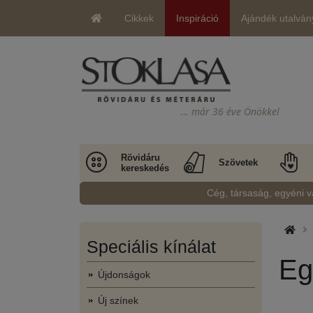
Cikkek
Inspiráció
Ajándék utalván
… már 36 éve Önökkel
Rövidáru
Szövetek
kereskedés
Cég, társaság, egyéni v
Speciális kínálat
Eg
Újdonságok
Új színek