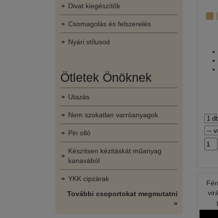
Divat kiegészítők
Csomagolás és felszerelés
Nyári stílusod
Ötletek Önöknek
Utazás
Nem szokatlan varróanyagok
Pin olló
Készítsen kézitáskát műanyag
kanavából
YKK cipzárak
Fén
vir
További csoportokat megmutatni
»