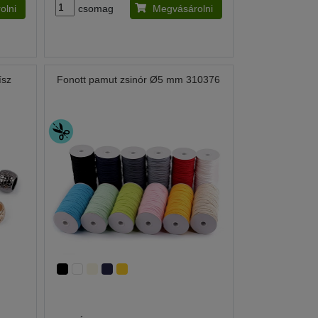
olni
csomag
Megvásárolni
ísz
Fonott pamut zsinór Ø5 mm 310376