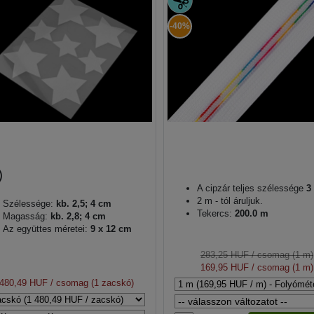
-40%
A cipzár teljes szélessége
3
2 m - tól áruljuk.
Szélessége:
kb. 2,5; 4 cm
Tekercs:
200.0 m
Magasság:
kb. 2,8; 4 cm
Az együttes méretei:
9 x 12 cm
283,25 HUF
/ csomag (1 m)
169,95 HUF
/ csomag (1 m)
 480,49 HUF
/ csomag (1 zacskó)