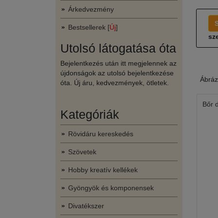
Árkedvezmény
Bestsellerek [
Új
]
sze
Utolsó látogatása óta
Bejelentkezés után itt megjelennek az
újdonságok az utolsó bejelentkezése
Ábráz
óta. Új áru, kedvezmények, ötletek.
Bőr 
Kategóriák
Rövidáru kereskedés
Szövetek
Hobby kreatív kellékek
Gyöngyök és komponensek
Divatékszer