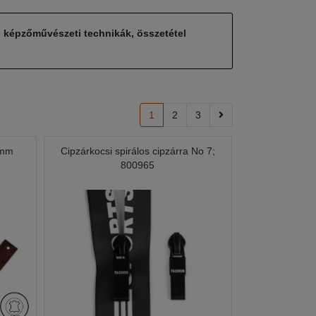
, képzőművészeti technikák, összetétel
1
2
3
 mm
Cipzárkocsi spirálos cipzárra No 7;
800965