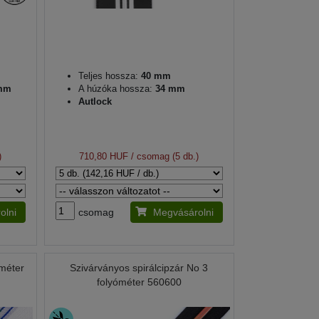
Teljes hossza:
40 mm
 mm
A húzóka hossza:
34 mm
Autlock
)
710,80 HUF
/ csomag (5 db.)
olni
csomag
Megvásárolni
óméter
Szivárványos spirálcipzár No 3
folyóméter 560600