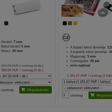
Átmérő:
7 mm
Belső átmérő
5 mm
A bújtató belső átmérője:
5,
Hossz:
20 mm
A bujtatók külső átmérője:
1
Magasság:
5 mm
Csomagolás:
20 pár
mini sajtóval
597,08 HUF
/ csomag (4 db.)
388,08 HUF
/ csomag (4 db.)
1 261,67 HUF
/ csomag (1 kárt
csomag
Megvásárolni
csomag
Megvásár