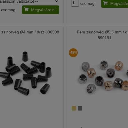
csomag
Megvásár
csomag
Megvásárolni
 zsinórvég Ø4 mm / dísz 890508
Fém zsinórvég Ø5,5 mm / d
890191
-45%