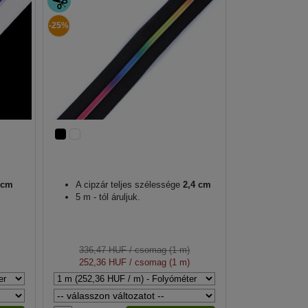
-25%
 cm
A cipzár teljes szélessége
2,4 cm
5 m - tól áruljuk.
336,47 HUF
/ csomag (1 m)
252,36 HUF
/ csomag (1 m)