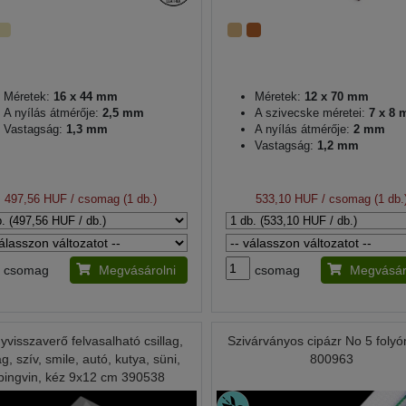
Méretek:
16 x 44 mm
Méretek:
12 x 70 mm
A nyílás átmérője:
2,5 mm
A szivecske méretei:
7 x 8
Vastagság:
1,3 mm
A nyílás átmérője:
2 mm
Vastagság:
1,2 mm
497,56 HUF
/ csomag (1 db.)
533,10 HUF
/ csomag (1 db.
csomag
Megvásárolni
csomag
Megvásár
yvisszaverő felvasalható csillag,
Szivárványos cipázr No 5 foly
ág, szív, smile, autó, kutya, süni,
800963
pingvin, kéz 9x12 cm 390538