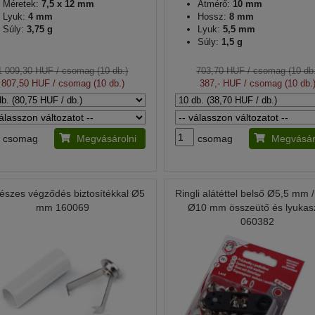
Méretek:
7,5 x 12 mm
Átmérő:
10 mm
Lyuk:
4 mm
Hossz:
8 mm
Súly:
3,75 g
Lyuk:
5,5 mm
Súly:
1,5 g
1 009,30 HUF
/ csomag (10 db.)
703,70 HUF
/ csomag (10 db.
807,50 HUF
/ csomag (10 db.)
387,- HUF
/ csomag (10 db.
csomag
Megvásárolni
csomag
Megvásár
észes végződés biztosítékkal Ø5
Ringli alátéttel belső Ø5,5 mm /
mm 160069
Ø10 mm összeütő és lyukas
060382