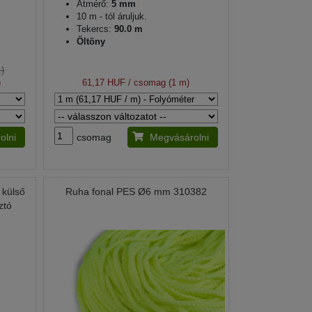
Átmérő:
5 mm
10 m - tól áruljuk.
Tekercs:
90.0 m
Öltöny
)
)
61,17 HUF
/ csomag (1 m)
olni
csomag
Megvásárolni
 külső
Ruha fonal PES Ø6 mm 310382
ztó