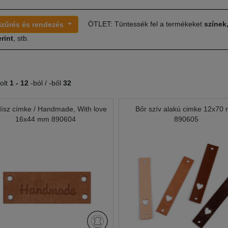
ÖTLET: Tüntessék fel a termékeket
színek
Szűrés és rendezés
rint
, stb.
olt
1 -
12
-ból / -ből
32
dísz címke / Handmade, With love
Bőr szív alakú cimke 12x70
16x44 mm 890604
890605