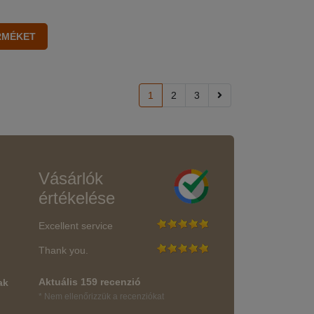
1
2
3
Vásárlók
értékelése
Excellent service
Thank you.
Aktuális 159 recenzió
ak
* Nem ellenőrizzük a recenziókat