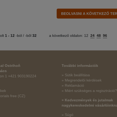
olt
1 -
12
-ból / -ből
32
a következő oldalon:
12
24
48
96
al Ostrihoň
További információk
mács
» Sütik beállítása
fon 1 +421 903190224
» Megrendelői kérdések
» Reklamáció
kkek
» Miért szükséges a regisztráció?
orials free
(CZ)
» Kedvezmények és jutalmak
nagykereskedelmi vásárlóinkn
» Súgó