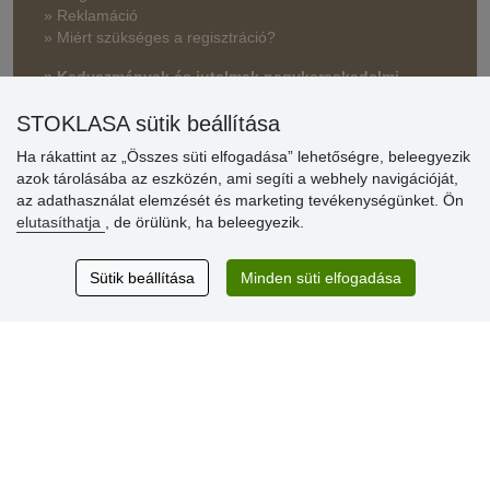
» Reklamáció
» Miért szükséges a regisztráció?
» Kedvezmények és jutalmak nagykereskedelmi
vásárlóinknak
STOKLASA sütik beállítása
» Súgó
Ha rákattint az „Összes süti elfogadása” lehetőségre, beleegyezik
azok tárolásába az eszközén, ami segíti a webhely navigációját,
az adathasználat elemzését és marketing tevékenységünket. Ön
Vásárlók
elutasíthatja
, de örülünk, ha beleegyezik.
értékelése
Sütik beállítása
Minden süti elfogadása
Excellent service
Thank you.
Aktuális 159 recenzió
* Nem ellenőrizzük a recenziókat