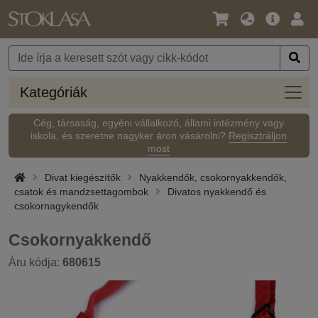
Nyelv
Fő
Beje
/
ajánlat
Pénznem
Kateg
Kategóriák
Cég, társaság, egyéni vállalkozó, állami intézmény vagy
iskola, és szeretne nagyker áron vásárolni?
Regisztráljon
most
Divat kiegészítők
Nyakkendők, csokornyakkendők,
csatok és mandzsettagombok
Divatos nyakkendő és
csokornagykendők
Csokornyakkendő
Áru kódja:
680615