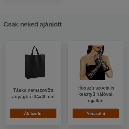
Csak neked ajánlott
Hosszú szociális
Táska nemszövött
kesztyű hálóval,
anyagból 34x40 cm
ujjatlan
Ábrázolni
Ábrázolni