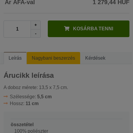
Ár ÁFA-val
1 279,44 HUF
+
KOSÁRBA TENNI
-
Leírás
Nagybani beszerzés
Kérdések
Árucikk leírása
A doboz mérete: 13,5 x 7,5 cm.
Szélessége:
5,5 cm
Hossz:
11 cm
összetétel
100% poliészter