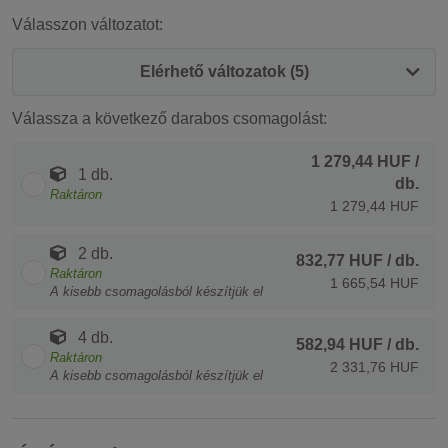
Válasszon változatot:
Elérhető változatok (5)
Válassza a következő darabos csomagolást:
1 279,44 HUF
/
1 db.
db.
Raktáron
1 279,44 HUF
2 db.
832,77 HUF
/ db.
Raktáron
1 665,54 HUF
A kisebb csomagolásból készítjük el
4 db.
582,94 HUF
/ db.
Raktáron
2 331,76 HUF
A kisebb csomagolásból készítjük el