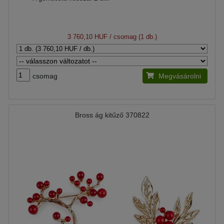
3 760,10 HUF
/ csomag (1 db.)
csomag
Megvásárolni
Bross ág kitűző 370822