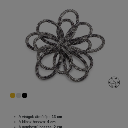
A virágok átmérője:
13 cm
A klipsz hossza:
4 cm
A gombostű hossza:
2 cm