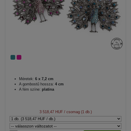
Méretek:
6 x 7,2 cm
A gombostű hossza:
4 cm
A fém színe:
platina
3 518,47 HUF
/ csomag (1 db.)