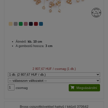
Átmérő:
kb. 10 cm
A gombostű hossza:
3 cm
2 807,67 HUF
/ csomag (1 db.)
csomag
Megvásárolni
Bross csiszoltkövekkel hattyű / kitűző 370642