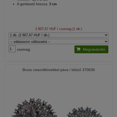
A gombostű hossza:
3 cm
2 807,67 HUF
/ csomag (1 db.)
csomag
Megvásárolni
Bross csiszoltkövekkel páva / kitűző 370636