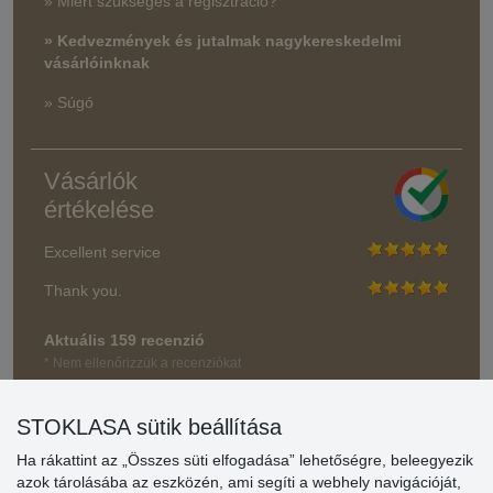
» Miért szükséges a regisztráció?
» Kedvezmények és jutalmak nagykereskedelmi
vásárlóinknak
» Súgó
Vásárlók
értékelése
Excellent service
Thank you.
Aktuális 159 recenzió
* Nem ellenőrizzük a recenziókat
STOKLASA sütik beállítása
Ha rákattint az „Összes süti elfogadása” lehetőségre, beleegyezik
azok tárolásába az eszközén, ami segíti a webhely navigációját,