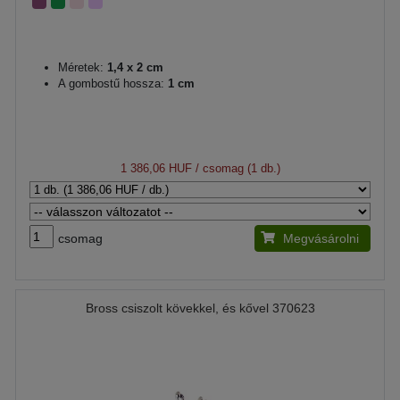
Méretek:
1,4 x 2 cm
A gombostű hossza:
1 cm
1 386,06 HUF
/ csomag (1 db.)
csomag
Megvásárolni
Bross csiszolt kövekkel, és kővel 370623