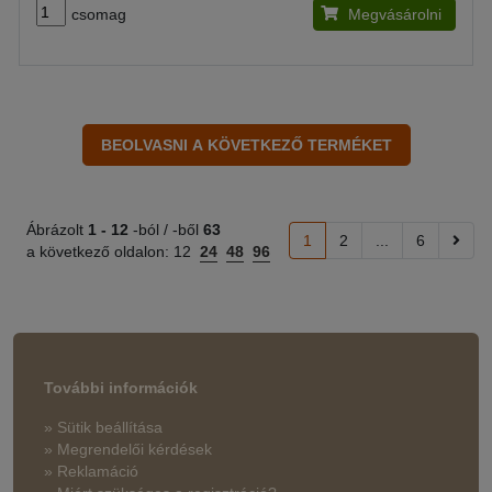
csomag
Megvásárolni
Ábrázolt
1 -
12
-ból / -ből
63
1
2
...
6
a következő oldalon:
12
24
48
96
További információk
» Sütik beállítása
» Megrendelői kérdések
» Reklamáció