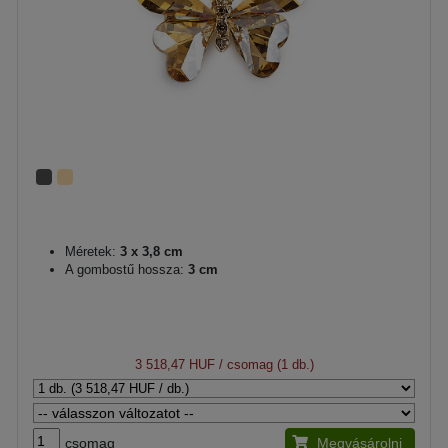
Méretek:
3 x 3,8 cm
A gombostű hossza:
3 cm
3 518,47 HUF
/ csomag (1 db.)
csomag
Megvásárolni