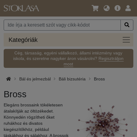
Nyelv
Fő
Beje
/
ajánlat
Pénznem
Kateg
Kategóriák
Cég, társaság, egyéni vállalkozó, állami intézmény vagy
iskola, és szeretne nagyker áron vásárolni?
Regisztráljon
most
Bál és jelmezbál
Báli bizsutéria
Bross
Bross
Elegáns brossaink tökéletesen
átalakítják az öltözékedet.
Könnyedén rögzítheti őket
ruhákhoz és divatos
kiegészítőkhöz, például
táskákhoz és sálakhoz. A brossok