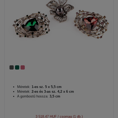
Méretek:
1-es sz. 5 x 5,5 cm
Méretek:
2-es és 3-as sz. 4,2 x 6 cm
A gombostű hossza:
3,5 cm
3 518,47 HUF
/ csomag (1 db.)