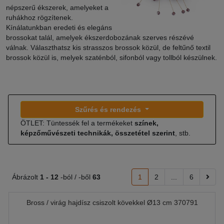
népszerű ékszerek, amelyeket a
ruhákhoz rögzítenek.
Kínálatunkban eredeti és elegáns
brossokat talál, amelyek ékszerdobozának szerves részévé
válnak. Választhatsz kis strasszos brossok közül, de feltűnő textil
brossok közül is, melyek szaténból, sifonból vagy tollból készülnek.
Szűrés és rendezés
ÖTLET: Tüntessék fel a termékeket
színek,
képzőművészeti technikák, összetétel szerint
, stb.
Ábrázolt
1 -
12
-ból / -ből
63
1
2
...
6
Bross / virág hajdísz csiszolt kövekkel Ø13 cm 370791