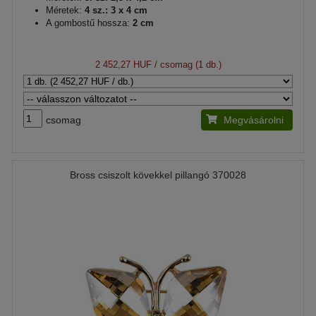
Méretek:
4 sz.: 3 x 4 cm
A gombostű hossza:
2 cm
2 452,27 HUF
/ csomag (1 db.)
csomag
Megvásárolni
Bross csiszolt kövekkel pillangó 370028