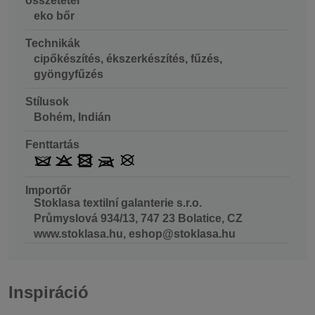
összetétel
eko bőr
Technikák
cipőkészítés, ékszerkészítés, fűzés,
gyöngyfűzés
Stílusok
Bohém, Indián
Fenttartás
Importőr
Stoklasa textilní galanterie s.r.o.
Průmyslová 934/13, 747 23 Bolatice, CZ
www.stoklasa.hu, eshop@stoklasa.hu
Inspiráció