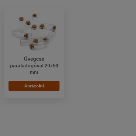
Üvegcse
parafadugóval 20x50
mm
Ábrázolni
90 m
180 m