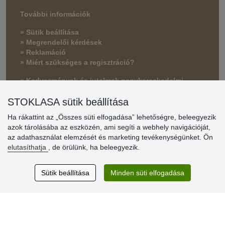
További információk
» Sütik beállítása
» Megrendelői kérdések
» Reklamáció
» Miért szükséges a regisztráció?
» Kedvezmények és jutalmak nagykereskedelmi
vásárlóinknak
STOKLASA sütik beállítása
» Súgó
Ha rákattint az „Összes süti elfogadása” lehetőségre, beleegyezik
azok tárolásába az eszközén, ami segíti a webhely navigációját,
az adathasználat elemzését és marketing tevékenységünket. Ön
Vásárlók
elutasíthatja
, de örülünk, ha beleegyezik.
értékelése
Sütik beállítása
Minden süti elfogadása
Excellent service
Thank you.
Aktuális 159 recenzió