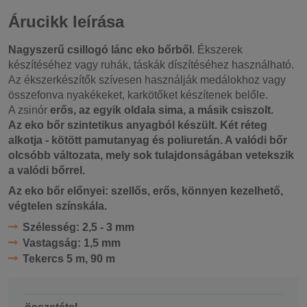
Árucikk leírása
Nagyszerű csillogó lánc eko bőrből
. Ékszerek
készítéséhez vagy ruhák, táskák díszítéséhez használható.
Az ékszerkészítők szívesen használják medálokhoz vagy
összefonva nyakékeket, karkötőket készítenek belőle.
A zsinór
erős, az egyik oldala sima, a másik csiszolt.
Az eko bőr
szintetikus anyagból készült. Két réteg
alkotja - kötött pamutanyag és poliuretán. A valódi bőr
olcsóbb változata, mely sok tulajdonságában vetekszik
a valódi bőrrel.
Az eko bőr előnyei:
szellős, erős, könnyen kezelhető,
végtelen színskála.
Szélesség:
2,5 - 3 mm
Vastagság:
1,5 mm
Tekercs
5 m, 90 m