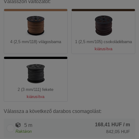
Válasszon változatot:
4 (2,5 mm/118) világosbarna
1 (2,5 mm/105) csokoládébarna
kiárusítva
2 (3 mm/111) fekete
kiárusítva
Válassza a következő darabos csomagolást:
168,41 HUF
/ m
5 m
Raktáron
842,05 HUF