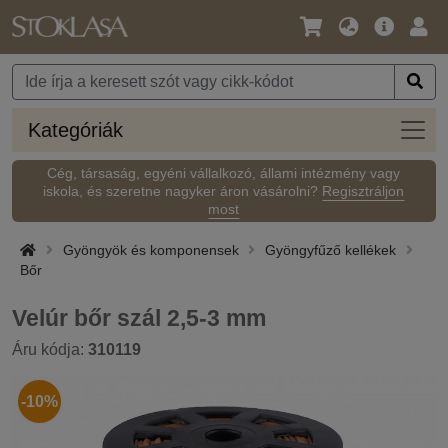
Nyelv
Fő
Beje
/
ajánlat
Pénznem
Kateg
Kategóriák
Cég, társaság, egyéni vállalkozó, állami intézmény vagy
iskola, és szeretne nagyker áron vásárolni?
Regisztráljon
most
Gyöngyök és komponensek
Gyöngyfűző kellékek
Bőr
Velúr bőr szál 2,5-3 mm
Áru kódja:
310119
-10%