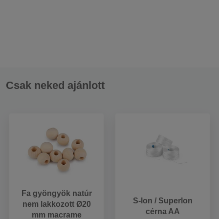
Csak neked ajánlott
Fa gyöngyök natúr
S-lon / Superlon
nem lakkozott Ø20
cérna AA
mm macrame