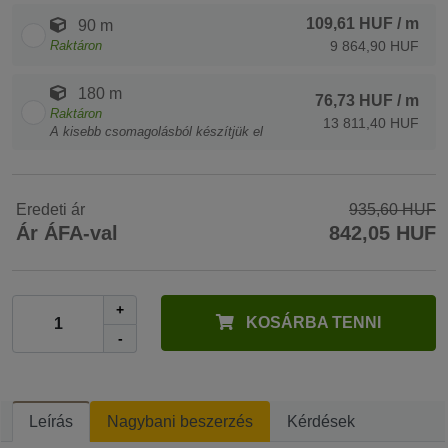
109,61 HUF
/ m
90 m
Raktáron
9 864,90 HUF
180 m
76,73 HUF
/ m
Raktáron
13 811,40 HUF
A kisebb csomagolásból készítjük el
Eredeti ár
935,60 HUF
Ár ÁFA-val
842,05 HUF
+
KOSÁRBA TENNI
-
Leírás
Nagybani beszerzés
Kérdések