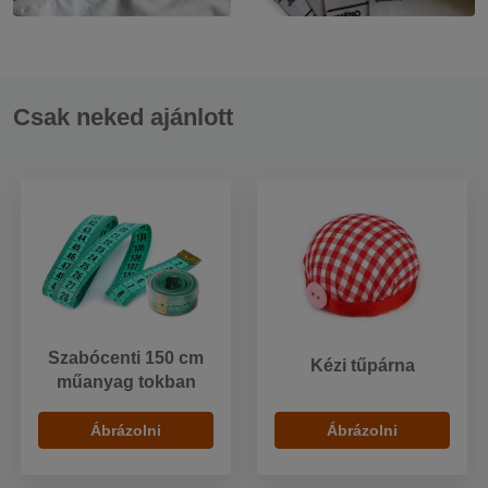
Csak neked ajánlott
Szabócenti 150 cm
Kézi tűpárna
műanyag tokban
Ábrázolni
Ábrázolni