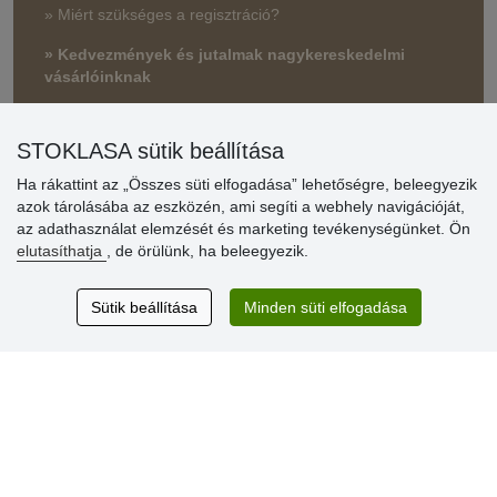
» Miért szükséges a regisztráció?
» Kedvezmények és jutalmak nagykereskedelmi
vásárlóinknak
» Súgó
STOKLASA sütik beállítása
Ha rákattint az „Összes süti elfogadása” lehetőségre, beleegyezik
Vásárlók
azok tárolásába az eszközén, ami segíti a webhely navigációját,
értékelése
az adathasználat elemzését és marketing tevékenységünket. Ön
elutasíthatja
, de örülünk, ha beleegyezik.
Excellent service
Thank you.
Sütik beállítása
Minden süti elfogadása
Aktuális 159 recenzió
* Nem ellenőrizzük a recenziókat