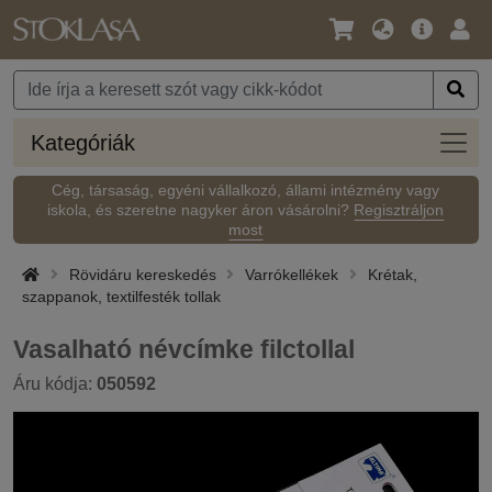
Nyelv
Fő
Beje
/
ajánlat
Pénznem
Kateg
Kategóriák
Cég, társaság, egyéni vállalkozó, állami intézmény vagy
iskola, és szeretne nagyker áron vásárolni?
Regisztráljon
most
Rövidáru kereskedés
Varrókellékek
Krétak,
szappanok, textilfesték tollak
Vasalható névcímke filctollal
Áru kódja:
050592