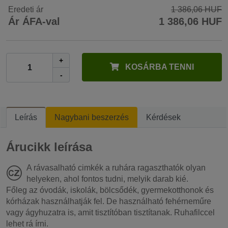
Eredeti ár
1 386,06 HUF
Ár ÁFA-val
1 386,06 HUF
+
KOSÁRBA TENNI
-
Leírás
Nagybani beszerzés
Kérdések
Árucikk leírása
A rávasalható cimkék a ruhára ragaszthatók olyan
helyeken, ahol fontos tudni, melyik darab kié.
Főleg az óvodák, iskolák, bölcsődék, gyermekotthonok és
kórházak használhatják fel. De használható fehérneműre
vagy ágyhuzatra is, amit tisztítóban tisztítanak. Ruhafilccel
lehet rá írni.