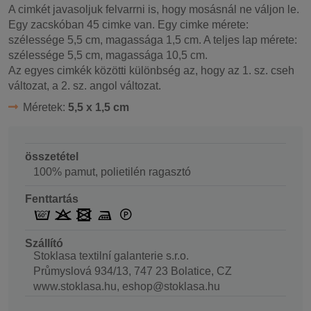
A cimkét javasoljuk felvarrni is, hogy mosásnál ne váljon le.
Egy zacskóban 45 cimke van. Egy cimke mérete:
szélessége 5,5 cm, magassága 1,5 cm. A teljes lap mérete:
szélessége 5,5 cm, magassága 10,5 cm.
Az egyes cimkék közötti különbség az, hogy az 1. sz. cseh
változat, a 2. sz. angol változat.
Méretek:
5,5 x 1,5 cm
összetétel
100% pamut, polietilén ragasztó
Fenttartás
Szállító
Stoklasa textilní galanterie s.r.o.
Průmyslová 934/13, 747 23 Bolatice, CZ
www.stoklasa.hu, eshop@stoklasa.hu