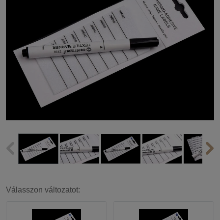
Válasszon változatot: