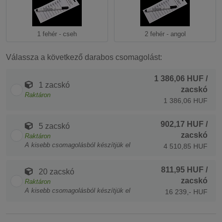
1 fehér - cseh
2 fehér - angol
Válassza a következő darabos csomagolást:
1 386,06 HUF
/
1 zacskó
zacskó
Raktáron
1 386,06 HUF
902,17 HUF
/
5 zacskó
zacskó
Raktáron
A kisebb csomagolásból készítjük el
4 510,85 HUF
811,95 HUF
/
20 zacskó
zacskó
Raktáron
A kisebb csomagolásból készítjük el
16 239,- HUF