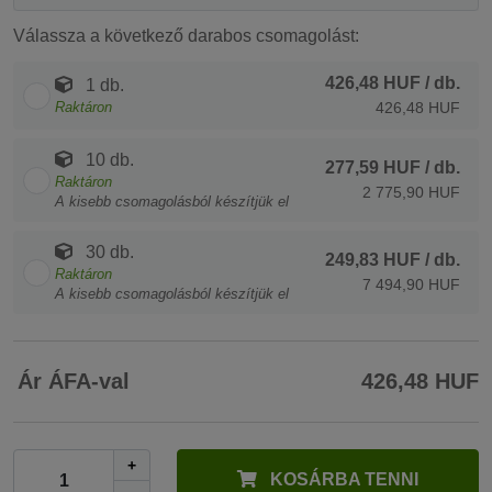
Válassza a következő darabos csomagolást:
426,48 HUF
/ db.
1 db.
Raktáron
426,48 HUF
10 db.
277,59 HUF
/ db.
Raktáron
2 775,90 HUF
A kisebb csomagolásból készítjük el
30 db.
249,83 HUF
/ db.
Raktáron
7 494,90 HUF
A kisebb csomagolásból készítjük el
Ár ÁFA-val
426,48 HUF
+
KOSÁRBA TENNI