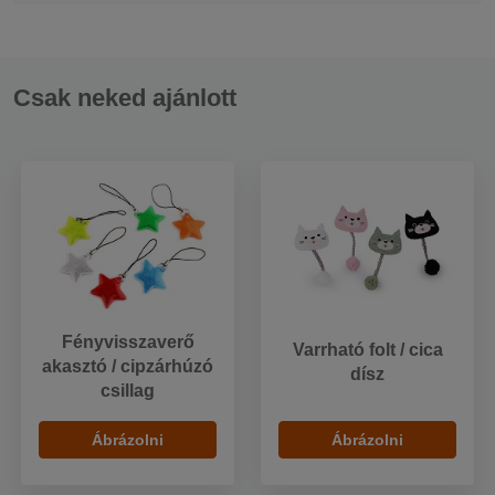
Csak neked ajánlott
Fényvisszaverő
Varrható folt / cica
akasztó / cipzárhúzó
dísz
csillag
Ábrázolni
Ábrázolni