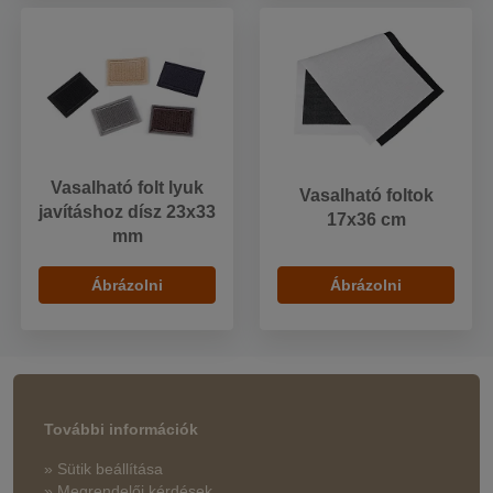
Vasalható folt lyuk
Vasalható foltok
javításhoz dísz 23x33
17x36 cm
mm
Ábrázolni
Ábrázolni
További információk
» Sütik beállítása
» Megrendelői kérdések