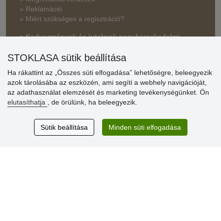
» Reklamáció
» Miért szükséges a regisztráció?
» Kedvezmények és jutalmak nagykereskedelmi
vásárlóinknak
STOKLASA sütik beállítása
» Súgó
Ha rákattint az „Összes süti elfogadása” lehetőségre, beleegyezik
azok tárolásába az eszközén, ami segíti a webhely navigációját,
az adathasználat elemzését és marketing tevékenységünket. Ön
Vásárlók
elutasíthatja
, de örülünk, ha beleegyezik.
értékelése
Sütik beállítása
Minden süti elfogadása
Excellent service
Thank you.
Aktuális 159 recenzió
* Nem ellenőrizzük a recenziókat