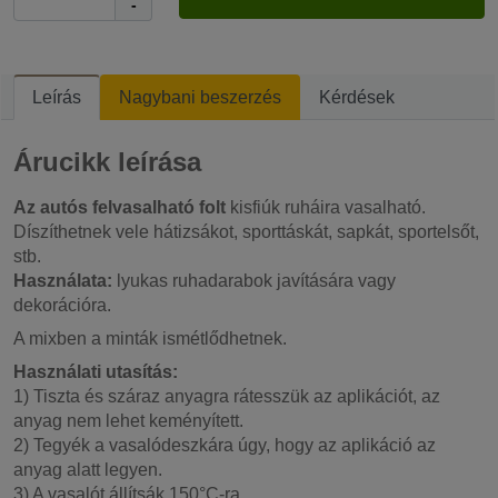
-
Leírás
Nagybani beszerzés
Kérdések
Árucikk leírása
Az autós felvasalható folt
kisfiúk ruháira vasalható.
Díszíthetnek vele hátizsákot, sporttáskát, sapkát, sportelsőt,
stb.
Használata:
lyukas ruhadarabok javítására vagy
dekorációra.
A mixben a minták ismétlődhetnek.
Használati utasítás:
1) Tiszta és száraz anyagra rátesszük az aplikációt, az
anyag nem lehet keményített.
2) Tegyék a vasalódeszkára úgy, hogy az aplikáció az
anyag alatt legyen.
3) A vasalót állítsák 150°C-ra.