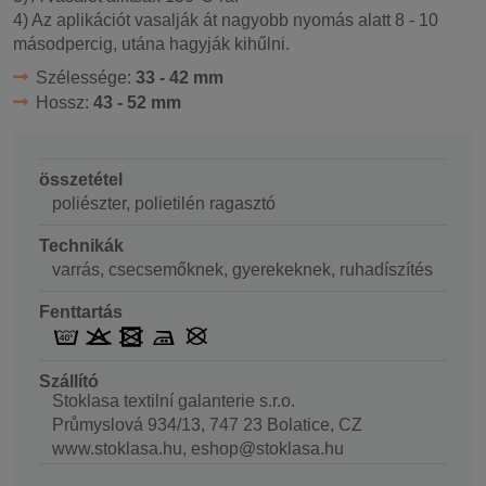
4) Az aplikációt vasalják át nagyobb nyomás alatt 8 - 10
másodpercig, utána hagyják kihűlni.
Szélessége:
33 - 42 mm
Hossz:
43 - 52 mm
összetétel
poliészter, polietilén ragasztó
Technikák
varrás, csecsemőknek, gyerekeknek, ruhadíszítés
Fenttartás
Szállító
Stoklasa textilní galanterie s.r.o.
Průmyslová 934/13, 747 23 Bolatice, CZ
www.stoklasa.hu, eshop@stoklasa.hu