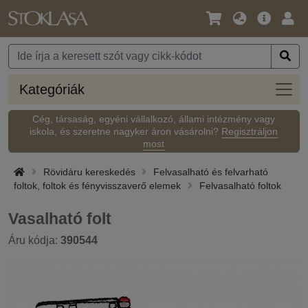
Nyelv
Fő
Beje
/
ajánlat
Pénznem
Kateg
Kategóriák
Cég, társaság, egyéni vállalkozó, állami intézmény vagy
iskola, és szeretne nagyker áron vásárolni?
Regisztráljon
most
Rövidáru kereskedés
Felvasalható és felvarható
foltok, foltok és fényvisszaverő elemek
Felvasalható foltok
Vasalható folt
Áru kódja:
390544