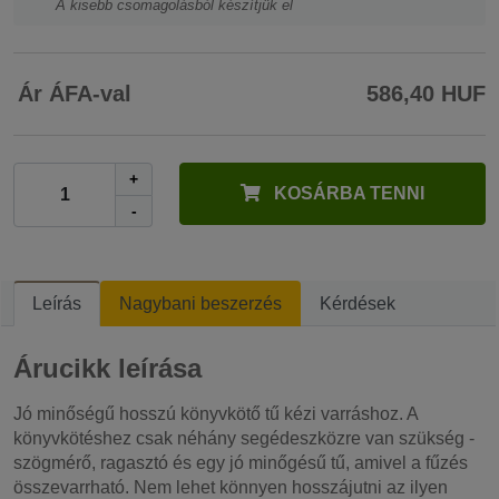
A kisebb csomagolásból készítjük el
Ár ÁFA-val
586,40 HUF
+
KOSÁRBA TENNI
-
Leírás
Nagybani beszerzés
Kérdések
Árucikk leírása
Jó minőségű hosszú könyvkötő tű kézi varráshoz. A
könyvkötéshez csak néhány segédeszközre van szükség -
szögmérő, ragasztó és egy jó minőgésű tű, amivel a fűzés
összevarrható. Nem lehet könnyen hosszájutni az ilyen