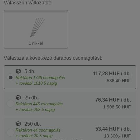
Válasszon változatot:
1 nikkel
Válassza a következő darabos csomagolást:
5 db.
117,28 HUF
/ db.
Raktáron
1746
csomagolás
586,40 HUF
+ további
1010
5 napig
25 db.
76,34 HUF
/ db.
Raktáron
446
csomagolás
1 908,50 HUF
+ további
202
5 napig
250 db.
53,44 HUF
/ db.
Raktáron
44
csomagolás
+ további
20
5 napig
13 360,- HUF