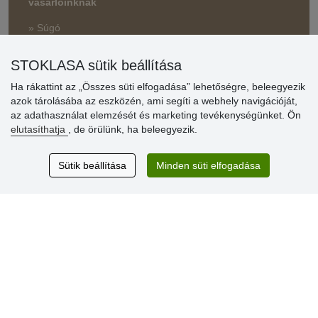
vásárlóinknak
» Súgó
STOKLASA sütik beállítása
Vásárlók
Ha rákattint az „Összes süti elfogadása” lehetőségre, beleegyezik
értékelése
azok tárolásába az eszközén, ami segíti a webhely navigációját,
az adathasználat elemzését és marketing tevékenységünket. Ön
Excellent service
elutasíthatja
, de örülünk, ha beleegyezik.
Thank you.
Sütik beállítása
Minden süti elfogadása
Aktuális 159 recenzió
* Nem ellenőrizzük a recenziókat