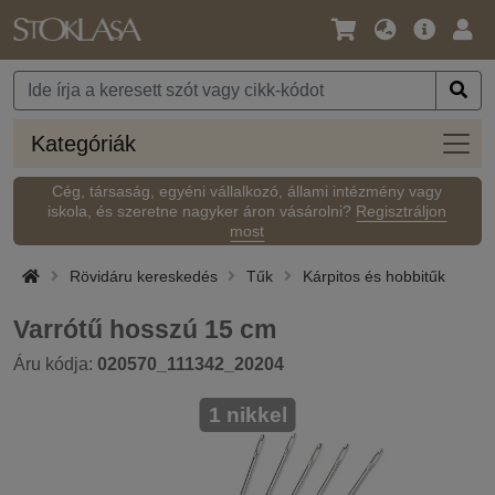
Nyelv
Fő
Beje
/
ajánlat
Pénznem
Kateg
Kategóriák
Cég, társaság, egyéni vállalkozó, állami intézmény vagy
iskola, és szeretne nagyker áron vásárolni?
Regisztráljon
most
Rövidáru kereskedés
Tűk
Kárpitos és hobbitűk
Varrótű hosszú 15 cm
Áru kódja:
020570_111342_20204
1 nikkel