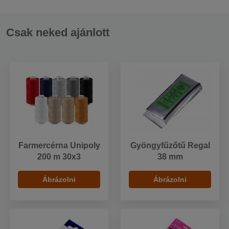
Csak neked ajánlott
Farmercérna Unipoly
Gyöngyfűzőtű Regal
200 m 30x3
38 mm
Ábrázolni
Ábrázolni