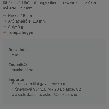
tűhöz, ezért örülünk, hogy sikerült beszerezni.br> A szem
méretei 1 x 7 mm.
Hossz:
15 cm
A tű átmérője:
1,8 mm
Súly:
3 g
Tompa hegyű
összetétel
fém
Technikák
munka bőrrel
Importőr
Stoklasa textilní galanterie s.r.o.
Průmyslová 934/13, 747 23 Bolatice, CZ
www.stoklasa.hu, eshop@stoklasa.hu