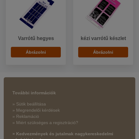
Varrótű hegyes
kézi varrótű készlet
Ábrázolni
Ábrázolni
További információk
» Sütik beállítása
» Megrendelői kérdések
» Reklamáció
» Miért szükséges a regisztráció?
» Kedvezmények és jutalmak nagykereskedelmi