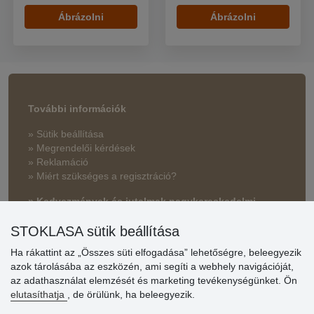
Ábrázolni
Ábrázolni
További információk
» Sütik beállítása
» Megrendelői kérdések
» Reklamáció
» Miért szükséges a regisztráció?
» Kedvezmények és jutalmak nagykereskedelmi
vásárlóinknak
STOKLASA sütik beállítása
» Súgó
Ha rákattint az „Összes süti elfogadása” lehetőségre, beleegyezik
azok tárolásába az eszközén, ami segíti a webhely navigációját,
az adathasználat elemzését és marketing tevékenységünket. Ön
Vásárlók
elutasíthatja
, de örülünk, ha beleegyezik.
értékelése