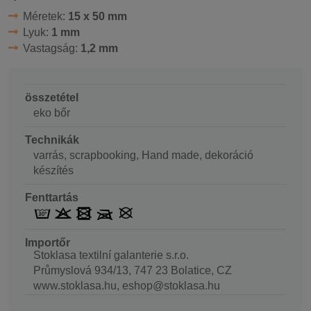
Méretek:
15 x 50 mm
Lyuk:
1 mm
Vastagság:
1,2 mm
összetétel
eko bőr
Technikák
varrás, scrapbooking, Hand made, dekoráció
készítés
Fenttartás
Importőr
Stoklasa textilní galanterie s.r.o.
Průmyslová 934/13, 747 23 Bolatice, CZ
www.stoklasa.hu, eshop@stoklasa.hu