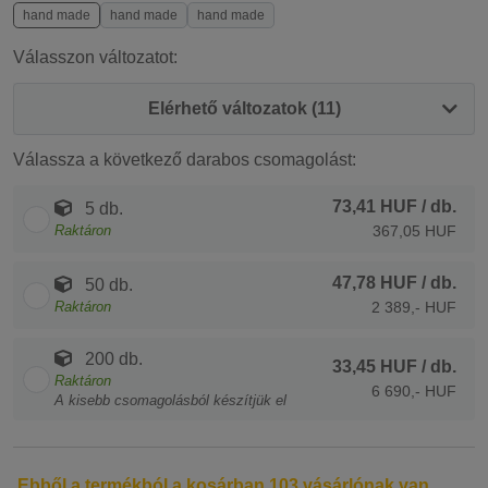
hand made
hand made
hand made
Válasszon változatot:
Elérhető változatok (11)
Válassza a következő darabos csomagolást:
73,41 HUF
/ db.
5 db.
Raktáron
367,05 HUF
47,78 HUF
/ db.
50 db.
Raktáron
2 389,- HUF
200 db.
33,45 HUF
/ db.
Raktáron
6 690,- HUF
A kisebb csomagolásból készítjük el
Ebből a termékból a kosárban 103 vásárlónak van