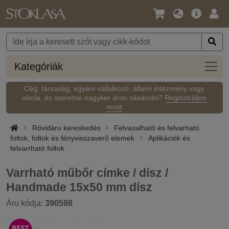
Nyelv
Fő
Beje
/
ajánlat
Pénznem
Kateg
Kategóriák
Cég, társaság, egyéni vállalkozó, állami intézmény vagy
iskola, és szeretne nagyker áron vásárolni?
Regisztráljon
most
Rövidáru kereskedés
Felvasalható és felvarható
foltok, foltok és fényvisszaverő elemek
Aplikációk és
felvarrható foltok
Varrható műbőr címke / dísz /
Handmade 15x50 mm dísz
Áru kódja:
390598