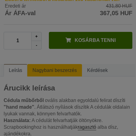
Eredeti ár
431,80 HUF
Ár ÁFA-val
367,05 HUF
+
KOSÁRBA TENNI
-
Leírás
Nagybani beszerzés
Kérdések
Árucikk leírása
Cédula műbőrből
ovális alakban egyoldalú felirat díszíti
"hand made"
. Átlátszó nyílások díszítik A cédulák oldalain
lyukak vannak, könnyen felvarhatók.
Használata:
A cédulát felvarhatják öltönyökre.
Scrapbookinghoz is használhatják
ragasztó
alba dísz,
ajándékokra.