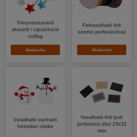
Fényvisszaverő
Felvasalható folt
akasztó / cipzárhúzó
szemis perforációval
csillag
Ábrázolni
Ábrázolni
Vasalható folt lyuk
Vasalható varrható
javításhoz dísz 23x33
hóember címke
mm