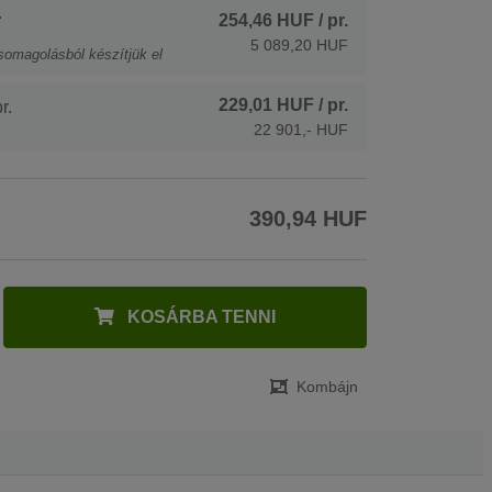
.
254,46 HUF
/ pr.
5 089,20 HUF
somagolásból készítjük el
229,01 HUF
/ pr.
r.
22 901,- HUF
390,94 HUF
KOSÁRBA TENNI
Kombájn