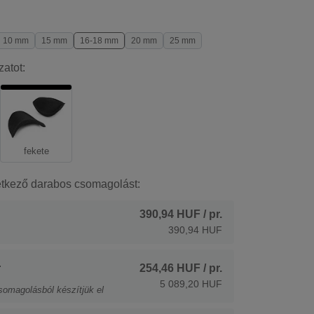
10 mm
15 mm
16-18 mm
20 mm
25 mm
zatot:
fekete
etkező darabos csomagolást:
390,94 HUF
/ pr.
390,94 HUF
.
254,46 HUF
/ pr.
5 089,20 HUF
somagolásból készítjük el