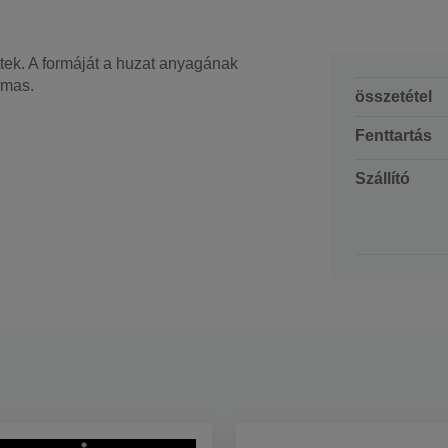
ttek. A formáját a huzat anyagának
lmas.
összetétel
Fenttartás
Szállító