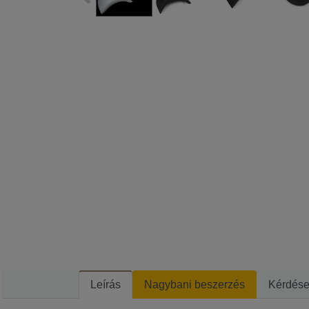
Leírás
Nagybani beszerzés
Kérdés