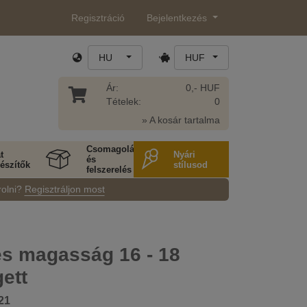
Regisztráció
Bejelentkezés
HU
HUF
Ár:
0,- HUF
Tételek:
0
» A kosár tartalma
Csomagolás
t
Nyári
és
észítők
stílusod
felszerelés
rolni?
Regisztráljon most
és magasság 16 - 18
ett
21