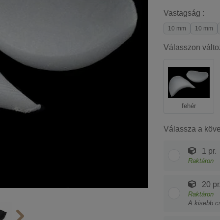
Vastagság :
10 mm
10 mm
Válasszon válto
fehér
Válassza a köv
1 pr.
Raktáron
20 pr
Raktáron
A kisebb c