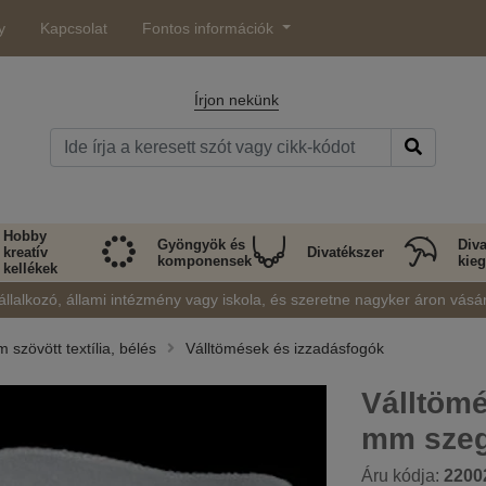
y
Kapcsolat
Fontos információk
Írjon nekünk
Hobby
Gyöngyök és
Diva
kreatív
Divatékszer
komponensek
kieg
kellékek
állalkozó, állami intézmény vagy iskola, és szeretne nagyker áron vásá
 szövött textília, bélés
Válltömések és izzadásfogók
Válltöm
mm szeg
Áru kódja:
2200