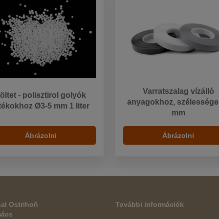
Varratszalag vízálló
öltet - polisztirol golyók
anyagokhoz, szélessége
tékokhoz Ø3-5 mm 1 liter
mm
Ábrázolni
Ábrázolni
al Ostrihoň
További információk
mács