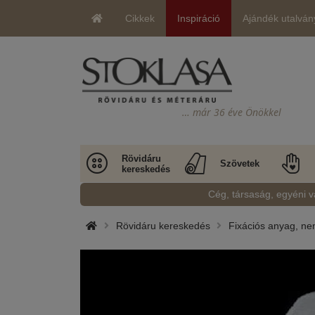
Cikkek
Inspiráció
Ajándék utalván
… már 36 éve Önökkel
Rövidáru
Szövetek
kereskedés
Cég, társaság, egyéni v
Rövidáru kereskedés
Fixációs anyag, nem