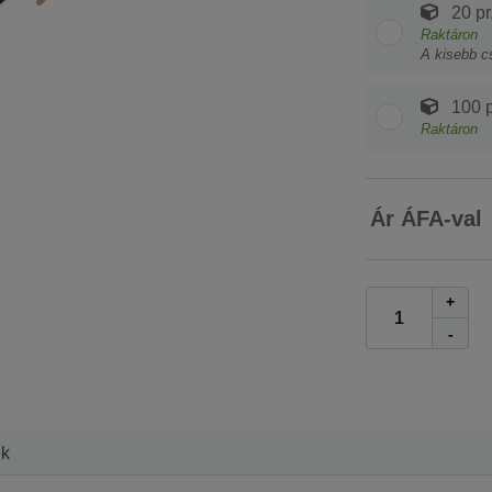
20 pr
Raktáron
A kisebb c
100 p
Raktáron
Ár ÁFA-val
+
-
ek