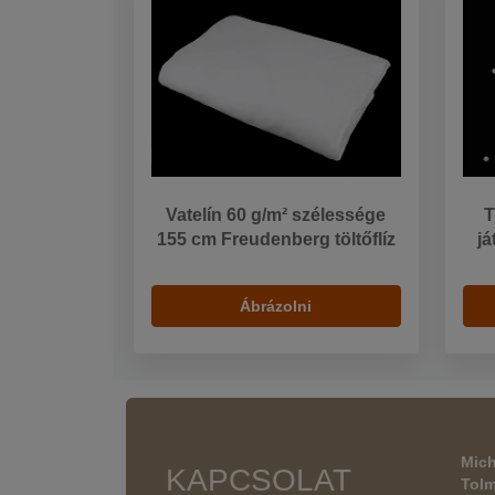
Vatelín 60 g/m² szélessége
T
155 cm Freudenberg töltőflíz
já
Ábrázolni
Mich
KAPCSOLAT
Tol