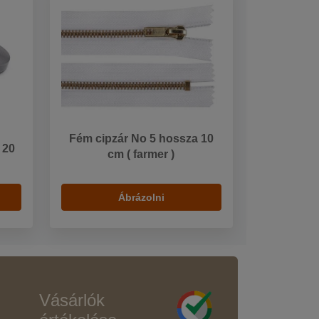
Fém cipzár No 5 hossza 10
 20
cm ( farmer )
Ábrázolni
Vásárlók