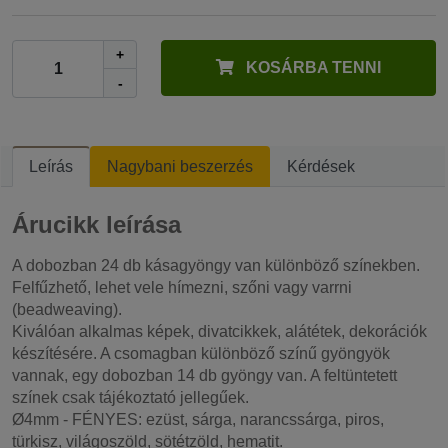
+
KOSÁRBA TENNI
-
Leírás
Nagybani beszerzés
Kérdések
Árucikk leírása
A dobozban 24 db kásagyöngy van különböző színekben.
Felfűzhető, lehet vele hímezni, szőni vagy varrni
(beadweaving).
Kiválóan alkalmas képek, divatcikkek, alátétek, dekorációk
készítésére. A csomagban különböző színű gyöngyök
vannak, egy dobozban 14 db gyöngy van. A feltüntetett
színek csak tájékoztató jellegűek.
Ø4mm - FÉNYES: ezüst, sárga, narancssárga, piros,
türkisz, világoszöld, sötétzöld, hematit.