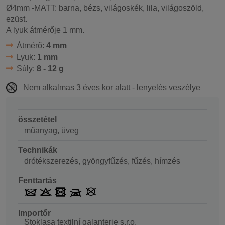
Ø4mm -MATT: barna, bézs, világoskék, lila, világoszöld,
ezüst.
A lyuk átmérője 1 mm.
Átmérő:
4 mm
Lyuk:
1 mm
Súly:
8 - 12 g
Nem alkalmas 3 éves kor alatt - lenyelés veszélye
összetétel
műanyag, üveg
Technikák
drótékszerezés, gyöngyfűzés, fűzés, hímzés
Fenttartás
Importőr
Stoklasa textilní galanterie s.r.o.