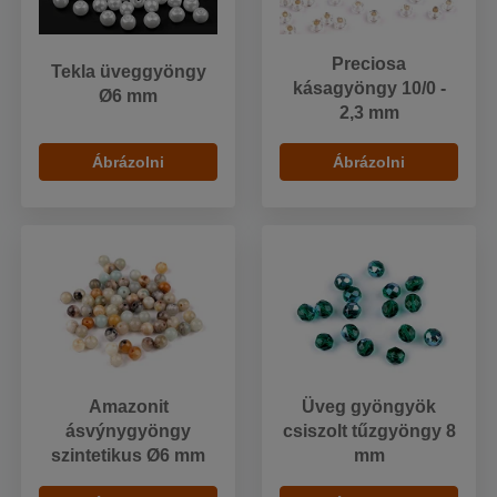
Preciosa
Tekla üveggyöngy
kásagyöngy 10/0 -
Ø6 mm
2,3 mm
Ábrázolni
Ábrázolni
Amazonit
Üveg gyöngyök
ásvýnygyöngy
csiszolt tűzgyöngy 8
szintetikus Ø6 mm
mm