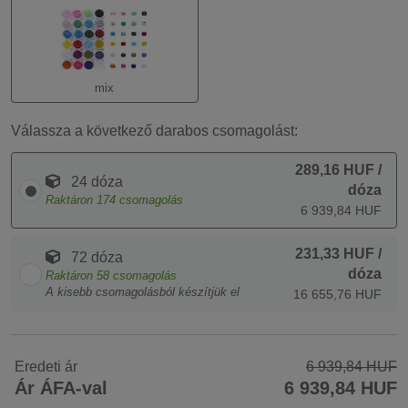
mix
Válassza a következő darabos csomagolást:
289,16 HUF
/
24 dóza
dóza
Raktáron
174
csomagolás
6 939,84 HUF
231,33 HUF
/
72 dóza
dóza
Raktáron
58
csomagolás
A kisebb csomagolásból készítjük el
16 655,76 HUF
Eredeti ár
6 939,84 HUF
Ár ÁFA-val
6 939,84 HUF