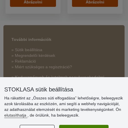
Ábrázolni
Ábrázolni
További információk
» Sütik beállítása
» Megrendelői kérdések
» Reklamáció
» Miért szükséges a regisztráció?
» Kedvezmények és jutalmak nagykereskedelmi
vásárlóinknak
STOKLASA sütik beállítása
» Súgó
Ha rákattint az „Összes süti elfogadása” lehetőségre, beleegyezik
azok tárolásába az eszközén, ami segíti a webhely navigációját,
az adathasználat elemzését és marketing tevékenységünket. Ön
Vásárlók
elutasíthatja
, de örülünk, ha beleegyezik.
értékelése