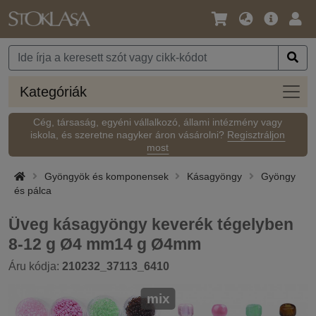
Nyelv
Fő
Beje
/
ajánlat
Pénznem
Kateg
Kategóriák
Cég, társaság, egyéni vállalkozó, állami intézmény vagy
iskola, és szeretne nagyker áron vásárolni?
Regisztráljon
most
Gyöngyök és komponensek
Kásagyöngy
Gyöngy
és pálca
Üveg kásagyöngy keverék tégelyben
8-12 g Ø4 mm14 g Ø4mm
Áru kódja:
210232_37113_6410
mix