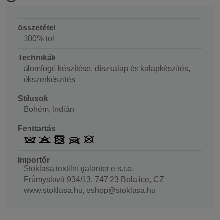
összetétel
100% toll
Technikák
álomfogó készítése, díszkalap és kalapkészítés,
ékszerkészítés
Stílusok
Bohém, Indián
Fenttartás
Importőr
Stoklasa textilní galanterie s.r.o.
Průmyslová 934/13, 747 23 Bolatice, CZ
www.stoklasa.hu, eshop@stoklasa.hu