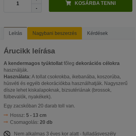
KOSÁRBA TENNI
-
Leírás
Nagybani beszerzés
Kérdések
Árucikk leírása
A kendermagos tyúktollat
főleg
dekorációs célokra
használják.
Használata:
A tollat csokrokba, ikebanába, koszorúba,
húsvéti és egyéb dekorációkba használhatják. Nagyszerű
dísze lehet kiskalapoknak, bizsutériának (brossok,
fülbevalók, nyakékek).
Egy zacskóban 20 darab toll van.
Hossz:
5 - 13 cm
Csomagolás:
20 db
Nem alkalmas 3 éves kor alatt - fulladásveszély