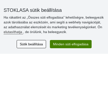
» Kedvezmények és jutalmak nagykereskedelmi
STOKLASA sütik beállítása
vásárlóinknak
Ha rákattint az „Összes süti elfogadása” lehetőségre, beleegyezik
» Súgó
azok tárolásába az eszközén, ami segíti a webhely navigációját,
az adathasználat elemzését és marketing tevékenységünket. Ön
elutasíthatja
, de örülünk, ha beleegyezik.
Vásárlók
értékelése
Sütik beállítása
Minden süti elfogadása
Excellent service
Thank you.
Aktuális 159 recenzió
* Nem ellenőrizzük a recenziókat