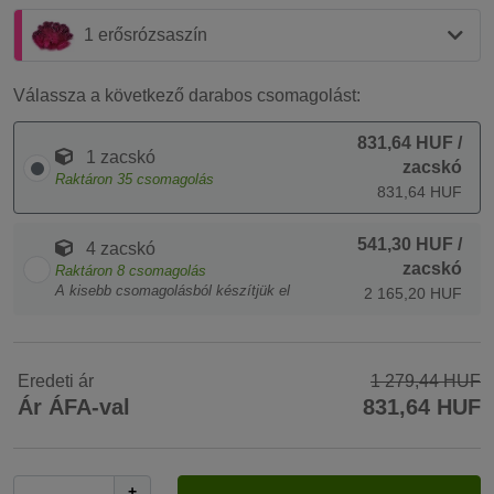
1 erősrózsaszín
Válassza a következő darabos csomagolást:
831,64 HUF
/
1 zacskó
zacskó
Raktáron
35
csomagolás
831,64 HUF
541,30 HUF
/
4 zacskó
zacskó
Raktáron
8
csomagolás
A kisebb csomagolásból készítjük el
2 165,20 HUF
Eredeti ár
1 279,44 HUF
Ár ÁFA-val
831,64 HUF
+