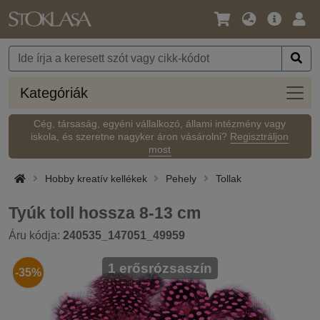
Nyelv
Fő
Beje
/
ajánlat
Pénznem
Kateg
Kategóriák
Cég, társaság, egyéni vállalkozó, állami intézmény vagy
iskola, és szeretne nagyker áron vásárolni?
Regisztráljon
most
Hobby kreatív kellékek
Pehely
Tollak
Tyúk toll hossza 8-13 cm
Áru kódja:
240535_147051_49959
1 erősrózsaszín
-35%