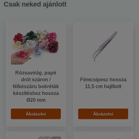
Csak neked ajánlott
Rózsavirág, papír
drót száron /
Fémcsipesz hossza
félkészáru bokréták
11,5 cm hajlított
készítéshez hossza
Ø20 mm
Ábrázolni
Ábrázolni