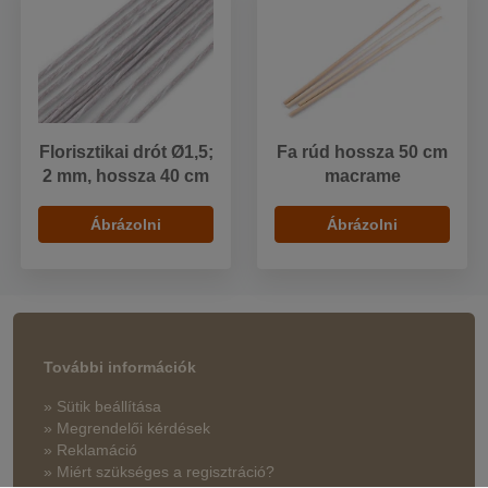
Florisztikai drót Ø1,5;
Fa rúd hossza 50 cm
2 mm, hossza 40 cm
macrame
Ábrázolni
Ábrázolni
További információk
» Sütik beállítása
» Megrendelői kérdések
» Reklamáció
» Miért szükséges a regisztráció?