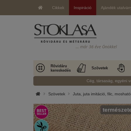
Cikkek
Inspiráció
Ajándék utalván
… már 36 éve Önökkel
Rövidáru
Szövetek
kereskedés
Cég, társaság, egyéni v
Szövetek
Juta, juta imitáció, filc, moshat
természet