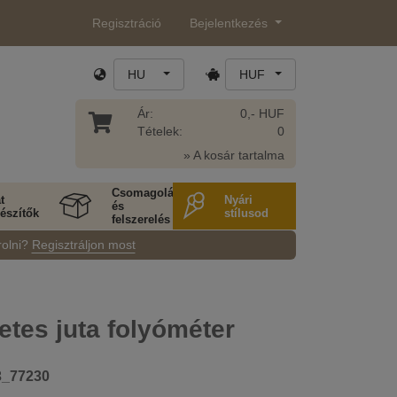
Regisztráció
Bejelentkezés
HU
HUF
Ár:
0,- HUF
Tételek:
0
» A kosár tartalma
Csomagolás
t
Nyári
és
észítők
stílusod
felszerelés
rolni?
Regisztráljon most
tes juta folyóméter
3_77230