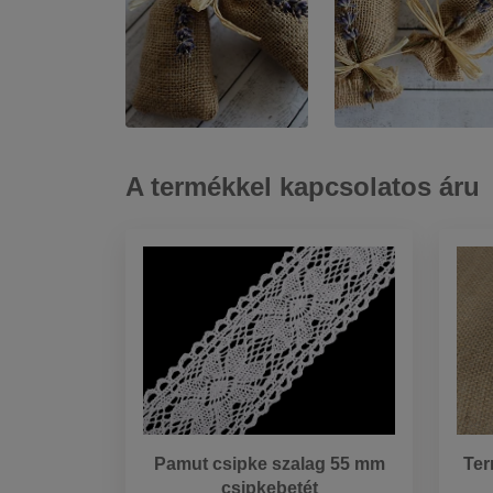
A termékkel kapcsolatos áru
Pamut csipke szalag 55 mm
Ter
csipkebetét