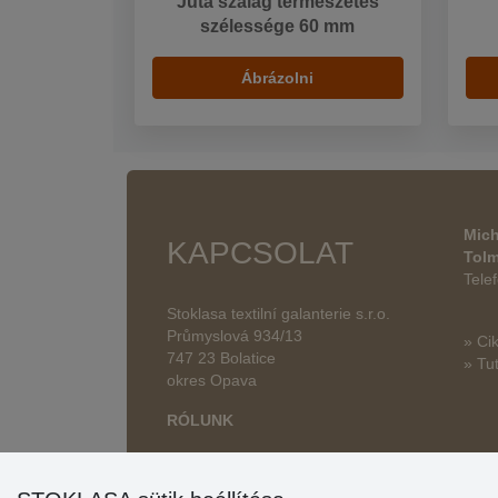
Juta szalag természetes
szélessége 60 mm
Ábrázolni
Mich
KAPCSOLAT
Tol
Tele
Stoklasa textilní galanterie s.r.o.
Průmyslová 934/13
» Ci
747 23 Bolatice
» Tut
okres Opava
RÓLUNK