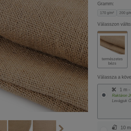
Gramm:
170 g/m²
200 g/
Válasszon válto
természetes
bézs
Válassza a köv
1 m -
Raktáron
2
Levágjuk 
10 m