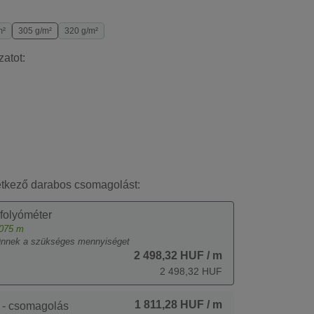
m²
305 g/m²
320 g/m²
zatot:
etkező darabos csomagolást:
 folyóméter
075
m
Önnek a szükséges mennyiséget
2 498,32 HUF
/ m
2 498,32 HUF
1 811,28 HUF
/ m
 - csomagolás