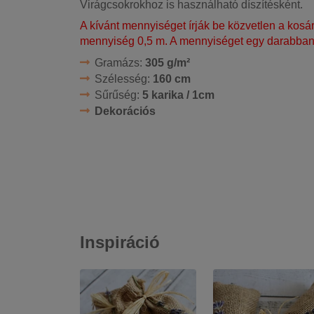
Virágcsokrokhoz is használható díszítésként.
A kívánt mennyiséget írják be közvetlen a kos
mennyiség 0,5 m. A mennyiséget egy darabban 
Gramázs:
305 g/m²
Szélesség:
160 cm
Sűrűség:
5 karika / 1cm
Dekorációs
Inspiráció