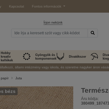
y
Kapcsolat
Fontos információk
Írjon nekünk
Hobby
Gyöngyök és
Diva
kreatív
Divatékszer
komponensek
kieg
kellékek
állalkozó, állami intézmény vagy iskola, és szeretne nagyker áron vásá
ó papír
Juta
Természe
es bézs
Áru kódja:
380499_18747