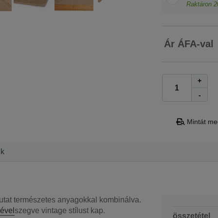
Raktáron
2
Ár ÁFA-val
+
-
Mintát me
ek
utat természetes anyagokkal kombinálva.
kével
szegve vintage stílust kap.
összetétel