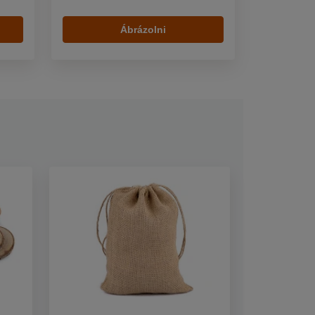
Ábrázolni