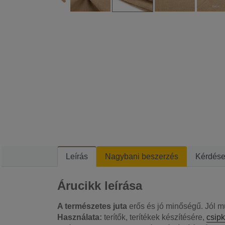
Leírás
Nagybani beszerzés
Kérdés
Árucikk leírása
A természetes juta
erős és jó minőségű. Jól m
Használata:
terítők, terítékek készítésére,
csip