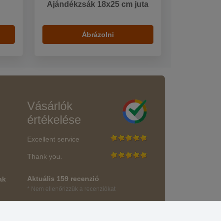
Ajándékzsák 18x25 cm juta
Ábrázolni
Vásárlók
értékelése
Excellent service
Thank you.
Aktuális 159 recenzió
ak
* Nem ellenőrizzük a recenziókat