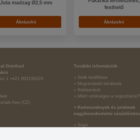
Fakarika természetes,
Juta madzag Ø2,5 mm
festhető
Ábrázolni
Ábrázolni
al Ostrihoň
További információk
mács
» Sütik beállítása
fon 1 +421 903190224
» Megrendelői kérdések
» Reklamáció
kkek
» Miért szükséges a regisztráció?
orials free
(CZ)
» Kedvezmények és jutalmak
nagykereskedelmi vásárlóinkn
» Súgó