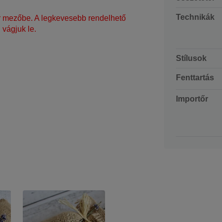
Technikák
ár mezőbe. A legkevesebb rendelhető
vágjuk le.
Stílusok
Fenttartás
Importőr