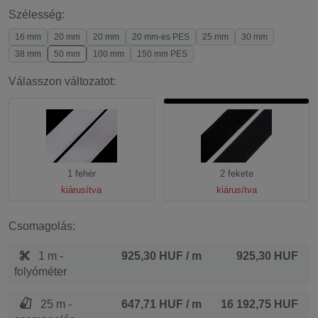
Szélesség:
16 mm
20 mm
20 mm
20 mm-es PES
25 mm
30 mm
38 mm
50 mm
100 mm
150 mm PES
Válasszon változatot:
1 fehér
2 fekete
kiárusítva
kiárusítva
Csomagolás:
1 m -
925,30 HUF
/ m
925,30 HUF
folyóméter
25 m -
647,71 HUF
/ m
16 192,75 HUF