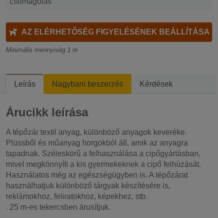
csomagolás
AZ ELÉRHETŐSÉG FIGYELÉSÉNEK BEÁLLÍTÁSA
Minimális mennyiség 1 m
Leírás
Nagybani beszerzés
Kérdések
Árucikk leírása
A tépőzár textil anyag, különböző anyagok keveréke.
Plüssből és műanyag horgokból áll, amik az anyagra
tapadnak. Széleskörű a felhasználása a cipőgyártásban,
mivel megkönnyíti a kis gyermekeknek a cipő felhúzását.
Használatos még az egészségügyben is. A tépőzárat
használhatjuk különböző tárgyak készítésére is,
reklámokhoz, feliratokhoz, képekhez, stb.
. 25 m-es tekercsben árusítjuk.