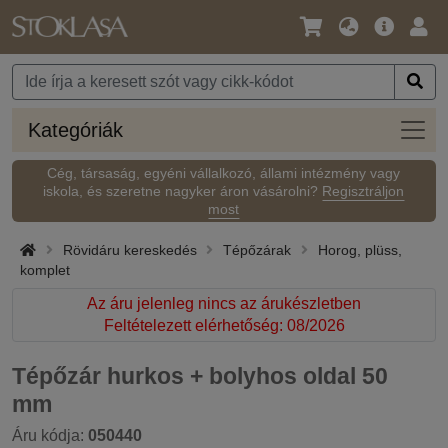
Nyelv
Fő
Beje
/
ajánlat
Pénznem
Kateg
Kategóriák
Cég, társaság, egyéni vállalkozó, állami intézmény vagy
iskola, és szeretne nagyker áron vásárolni?
Regisztráljon
most
Rövidáru kereskedés
Tépőzárak
Horog, plüss,
komplet
Az áru jelenleg nincs az árukészletben
Feltételezett elérhetőség: 08/2026
Tépőzár hurkos + bolyhos oldal 50
mm
Áru kódja:
050440