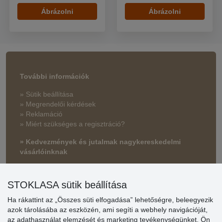
Ábrázolni
Ábrázolni
További információk
» Sütik beállítása
» Megrendelői kérdések
» Reklamáció
» Miért szükséges a regisztráció?
» Kedvezmények és jutalmak nagykereskedelmi
vásárlóinknak
» Súgó
STOKLASA sütik beállítása
Ha rákattint az „Összes süti elfogadása” lehetőségre, beleegyezik
Vásárlók
azok tárolásába az eszközén, ami segíti a webhely navigációját,
értékelése
az adathasználat elemzését és marketing tevékenységünket. Ön