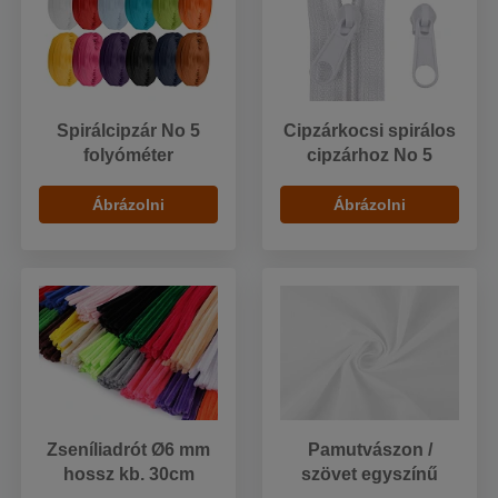
Spirálcipzár No 5
Cipzárkocsi spirálos
folyóméter
cipzárhoz No 5
Ábrázolni
Ábrázolni
Zseníliadrót Ø6 mm
Pamutvászon /
hossz kb. 30cm
szövet egyszínű