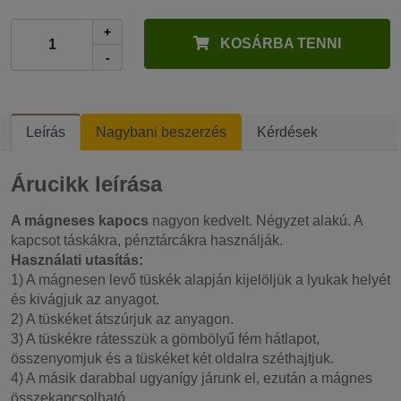
+
KOSÁRBA TENNI
-
Leírás
Nagybani beszerzés
Kérdések
Árucikk leírása
A mágneses kapocs
nagyon kedvelt. Négyzet alakú. A
kapcsot táskákra, pénztárcákra használják.
Használati utasítás:
1) A mágnesen levő tüskék alapján kijelöljük a lyukak helyét
és kivágjuk az anyagot.
2) A tüskéket átszúrjuk az anyagon.
3) A tüskékre rátesszük a gömbölyű fém hátlapot,
összenyomjuk és a tüskéket két oldalra széthajtjuk.
4) A másik darabbal ugyanígy járunk el, ezután a mágnes
összekapcsolható.