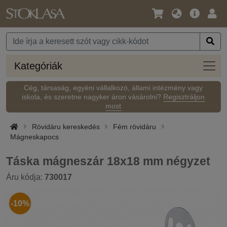
Nyelv
Fő
Beje
/
ajánlat
Pénznem
Kateg
Kategóriák
Cég, társaság, egyéni vállalkozó, állami intézmény vagy
iskola, és szeretne nagyker áron vásárolni?
Regisztráljon
most
Rövidáru kereskedés
Fém rövidáru
Mágneskapocs
Táska mágneszár 18x18 mm négyzet
Áru kódja:
730017
-10%