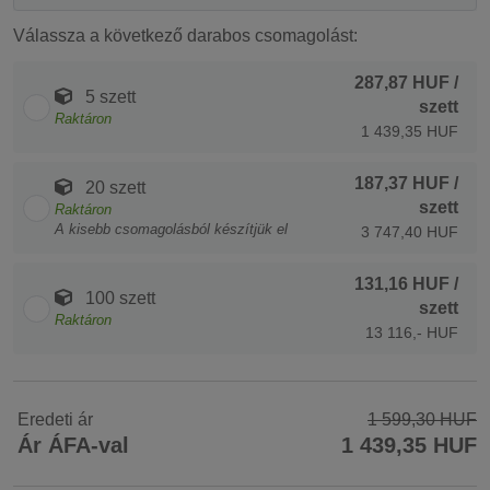
Válassza a következő darabos csomagolást:
287,87 HUF
/
5 szett
szett
Raktáron
1 439,35 HUF
187,37 HUF
/
20 szett
szett
Raktáron
A kisebb csomagolásból készítjük el
3 747,40 HUF
131,16 HUF
/
100 szett
szett
Raktáron
13 116,- HUF
Eredeti ár
1 599,30 HUF
Ár ÁFA-val
1 439,35 HUF