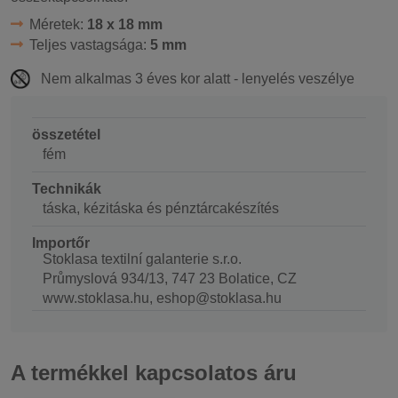
Méretek:
18 x 18 mm
Teljes vastagsága:
5 mm
Nem alkalmas 3 éves kor alatt - lenyelés veszélye
összetétel
fém
Technikák
táska, kézitáska és pénztárcakészítés
Importőr
Stoklasa textilní galanterie s.r.o.
Průmyslová 934/13, 747 23 Bolatice, CZ
www.stoklasa.hu, eshop@stoklasa.hu
A termékkel kapcsolatos áru