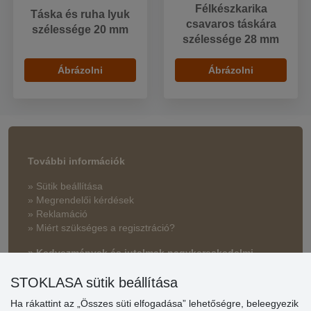
Félkészkarika
Táska és ruha lyuk
csavaros táskára
szélessége 20 mm
szélessége 28 mm
Ábrázolni
Ábrázolni
További információk
» Sütik beállítása
» Megrendelői kérdések
» Reklamáció
» Miért szükséges a regisztráció?
» Kedvezmények és jutalmak nagykereskedelmi
vásárlóinknak
STOKLASA sütik beállítása
» Súgó
Ha rákattint az „Összes süti elfogadása” lehetőségre, beleegyezik