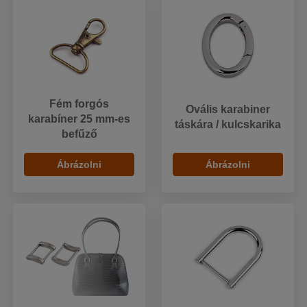
Fém forgós
Ovális karabiner
karabíner 25 mm-es
táskára / kulcskarika
befűző
Ábrázolni
Ábrázolni