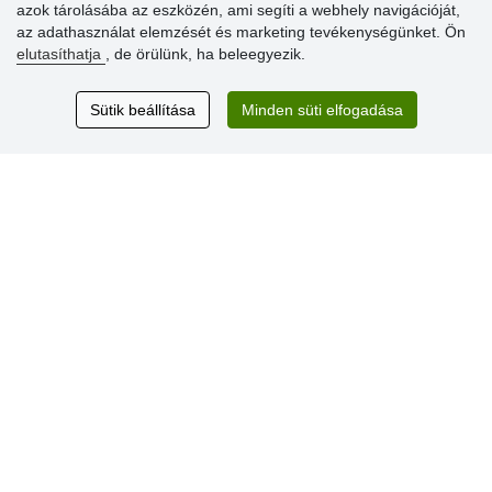
azok tárolásába az eszközén, ami segíti a webhely navigációját,
az adathasználat elemzését és marketing tevékenységünket. Ön
Vásárlók
elutasíthatja
, de örülünk, ha beleegyezik.
értékelése
Sütik beállítása
Minden süti elfogadása
Excellent service
Thank you.
Aktuális 159 recenzió
* Nem ellenőrizzük a recenziókat
© Stoklasa textilní galanterie s.r.o. 2026.