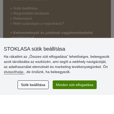
» Sütik beállítása
» Megrendelői kérdések
» Reklamáció
» Miért szükséges a regisztráció?
» Kedvezmények és jutalmak nagykereskedelmi
vásárlóinknak
» Súgó
STOKLASA sütik beállítása
Ha rákattint az „Összes süti elfogadása” lehetőségre, beleegyezik
azok tárolásába az eszközén, ami segíti a webhely navigációját,
Vásárlók
az adathasználat elemzését és marketing tevékenységünket. Ön
értékelése
elutasíthatja
, de örülünk, ha beleegyezik.
Excellent service
Sütik beállítása
Minden süti elfogadása
Thank you.
Aktuális 159 recenzió
* Nem ellenőrizzük a recenziókat