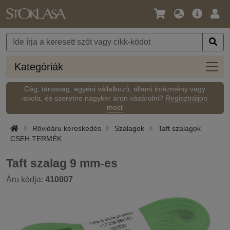
Nyelv
Fő
Beje
/
ajánlat
Pénznem
Kateg
Kategóriák
Cég, társaság, egyéni vállalkozó, állami intézmény vagy
iskola, és szeretne nagyker áron vásárolni?
Regisztráljon
most
Rövidáru kereskedés
Szalagok
Taft szalagok
CSEH TERMÉK
Taft szalag 9 mm-es
Áru kódja:
410007