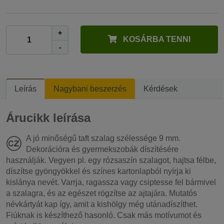
+
KOSÁRBA TENNI
-
Leírás
Nagybani beszerzés
Kérdések
Árucikk leírása
A jó minőségű taft szalag szélessége 9 mm.
Dekorációra és gyermekszobák díszítésére
használják. Vegyen pl. egy rózsaszín szalagot, hajtsa félbe,
díszítse gyöngyökkel és színes kartonlapból nyírja ki
kislánya nevét. Varrja, ragassza vagy csiptesse fel bármivel
a szalagra, és az egészet rögzítse az ajtajára. Mutatós
névkártyát kap így, amit a kishölgy még utánadíszíthet.
Fiúknak is készíthező hasonló. Csak más motívumot és