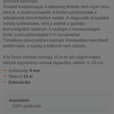
színt kell használni.
További tulajdonságai: A taftszalag felülete nem olyan sima,
mint pl. a szaténszalagoké. A felület színárnyalatai a
taftkötésnek köszönhetően mattak. A világosabb árnyalatok
mindig szélesebbek, mint a sötétek a gyártási
technológiából adódóan. A szalagot a munkaszalagon
festik, ezért szélességére 5 % összemehet.
Tízméteres tekercsekben kapható. Könnyebben készíthető
belőle masli, a szalag a kötésnél nem csúszik.
A fa Stuha vállalati normája 10 m-en két vágást enged,
melyek egymáshoz vannak ragasztva, eltérés +/- 10 cm.
Szélesség:
9 mm
Tekercs
10 m
Dekorációs
összetétel
100% poliészter