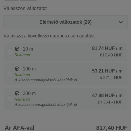
Válasszon változatot:
Elérhető változatok (29)
Válassza a következő darabos csomagolást:
81,74 HUF
/ m
10 m
Raktáron
817,40 HUF
100 m
53,21 HUF
/ m
Raktáron
5 321,- HUF
A kisebb csomagolásból készítjük el
300 m
47,88 HUF
/ m
Raktáron
14 364,- HUF
A kisebb csomagolásból készítjük el
Ár ÁFA-val
817,40 HUF