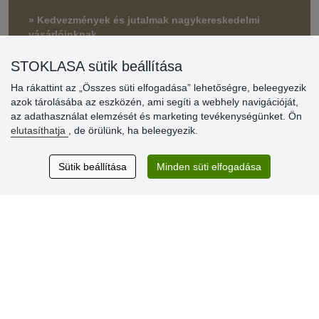
» Kedvezmények és jutalmak nagykereskedelmi
vásárlóinknak
» Súgó
STOKLASA sütik beállítása
Ha rákattint az „Összes süti elfogadása” lehetőségre, beleegyezik
azok tárolásába az eszközén, ami segíti a webhely navigációját,
Vásárlók
az adathasználat elemzését és marketing tevékenységünket. Ön
értékelése
elutasíthatja
, de örülünk, ha beleegyezik.
Excellent service
Sütik beállítása
Minden süti elfogadása
Thank you.
Aktuális 159 recenzió
* Nem ellenőrizzük a recenziókat