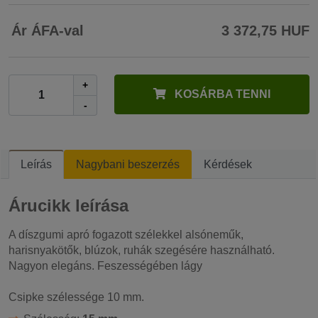
Ár ÁFA-val
3 372,75 HUF
+
KOSÁRBA TENNI
-
Leírás
Nagybani beszerzés
Kérdések
Árucikk leírása
A díszgumi apró fogazott szélekkel alsóneműk,
harisnyakötők, blúzok, ruhák szegésére használható.
Nagyon elegáns. Feszességében lágy
Csipke szélessége 10 mm.