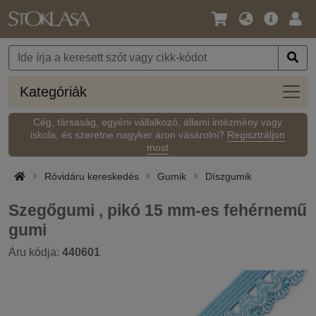
Nyelv
Fő
Beje
/
ajánlat
Pénznem
Kateg
Kategóriák
Cég, társaság, egyéni vállalkozó, állami intézmény vagy
iskola, és szeretne nagyker áron vásárolni?
Regisztráljon
most
Rövidáru kereskedés
Gumik
Díszgumik
Szegőgumi , pikó 15 mm-es fehérnemű
gumi
Áru kódja:
440601