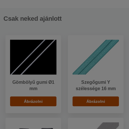
Csak neked ajánlott
Gömbölyű gumi Ø1
Szegőgumi Y
mm
szélessége 16 mm
Ábrázolni
Ábrázolni