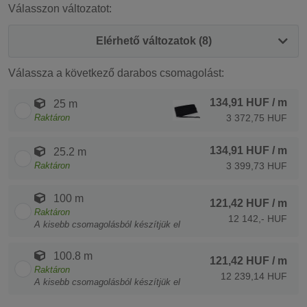
Válasszon változatot:
Elérhető változatok (8)
Válassza a következő darabos csomagolást:
134,91 HUF
/ m
25 m
Raktáron
3 372,75 HUF
134,91 HUF
/ m
25.2 m
Raktáron
3 399,73 HUF
100 m
121,42 HUF
/ m
Raktáron
12 142,- HUF
A kisebb csomagolásból készítjük el
100.8 m
121,42 HUF
/ m
Raktáron
12 239,14 HUF
A kisebb csomagolásból készítjük el