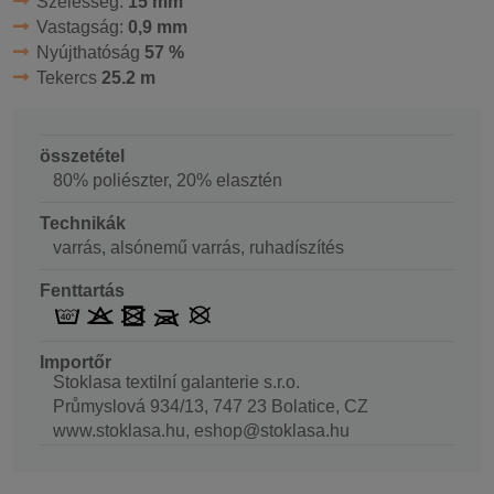
Szélesség:
15 mm
Vastagság:
0,9 mm
Nyújthatóság
57 %
Tekercs
25.2 m
összetétel
80% poliészter, 20% elasztén
Technikák
varrás, alsónemű varrás, ruhadíszítés
Fenttartás
Importőr
Stoklasa textilní galanterie s.r.o.
Průmyslová 934/13, 747 23 Bolatice, CZ
www.stoklasa.hu, eshop@stoklasa.hu