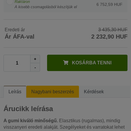
Raktáron
6 752,59 HUF
A kisebb csomagolásból készítjük el
Eredeti ár
3 435,30 HUF
Ár ÁFA-val
2 232,90 HUF
+
KOSÁRBA TENNI
-
Leírás
Nagybani beszerzés
Kérdések
Árucikk leírása
A gumi kiváló minőségű.
Elasztikus (rugalmas), mindig
visszanyeri eredeti alakját. Szegélyeket és varratokat lehet