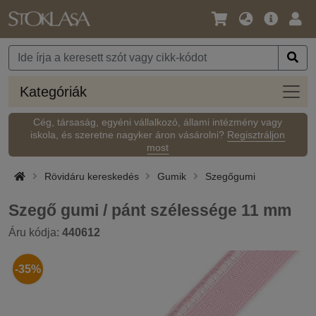
Nyelv
Fő
Beje
/
ajánlat
Pénznem
Kateg
Kategóriák
Cég, társaság, egyéni vállalkozó, állami intézmény vagy
iskola, és szeretne nagyker áron vásárolni?
Regisztráljon
most
Rövidáru kereskedés
Gumik
Szegőgumi
Szegő gumi / pánt szélessége 11 mm
Áru kódja:
440612
-35%