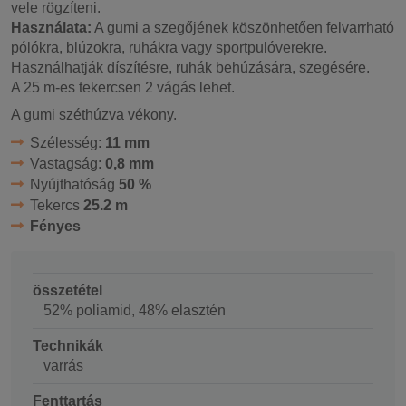
vele rögzíteni.
Használata:
A gumi a szegőjének köszönhetően felvarrható
pólókra, blúzokra, ruhákra vagy sportpulóverekre.
Használhatják díszítésre, ruhák behúzására, szegésére.
A 25 m-es tekercsen 2 vágás lehet.
A gumi széthúzva vékony.
Szélesség:
11 mm
Vastagság:
0,8 mm
Nyújthatóság
50 %
Tekercs
25.2 m
Fényes
összetétel
52% poliamid, 48% elasztén
Technikák
varrás
Fenttartás