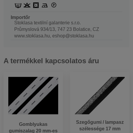
Importőr
Stoklasa textilní galanterie s.r.o.
Průmyslová 934/13, 747 23 Bolatice, CZ
www.stoklasa.hu, eshop@stoklasa.hu
A termékkel kapcsolatos áru
Szegőgumi / lampasz
Gomblyukas
szélessége 17 mm
gumiszalag 20 mm-es