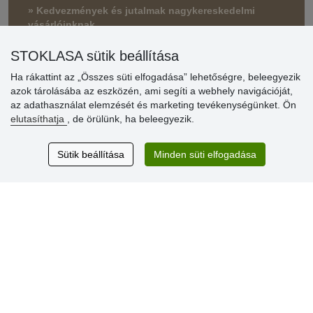
» Kedvezmények és jutalmak nagykereskedelmi
vásárlóinknak
» Súgó
STOKLASA sütik beállítása
Ha rákattint az „Összes süti elfogadása” lehetőségre, beleegyezik
azok tárolásába az eszközén, ami segíti a webhely navigációját,
Vásárlók
az adathasználat elemzését és marketing tevékenységünket. Ön
értékelése
elutasíthatja
, de örülünk, ha beleegyezik.
Excellent service
Sütik beállítása
Minden süti elfogadása
Thank you.
Aktuális 159 recenzió
* Nem ellenőrizzük a recenziókat