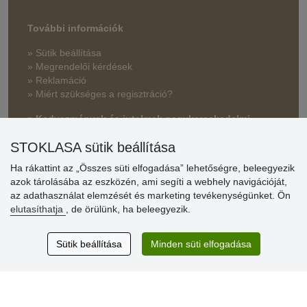
További információk
» Sütik beállítása
» Megrendelői kérdések
» Reklamáció
» Miért szükséges a regisztráció?
» Kedvezmények és jutalmak nagykereskedelmi
vásárlóinknak
STOKLASA sütik beállítása
» Súgó
Ha rákattint az „Összes süti elfogadása” lehetőségre, beleegyezik
azok tárolásába az eszközén, ami segíti a webhely navigációját,
az adathasználat elemzését és marketing tevékenységünket. Ön
Vásárlók
elutasíthatja
, de örülünk, ha beleegyezik.
értékelése
Sütik beállítása
Minden süti elfogadása
Excellent service
Thank you.
Aktuális 159 recenzió