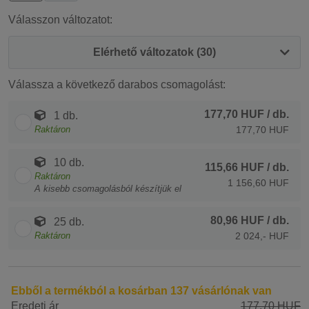
Válasszon változatot:
Elérhető változatok (30)
Válassza a következő darabos csomagolást:
177,70 HUF
/ db.
1 db.
Raktáron
177,70 HUF
10 db.
115,66 HUF
/ db.
Raktáron
1 156,60 HUF
A kisebb csomagolásból készítjük el
80,96 HUF
/ db.
25 db.
Raktáron
2 024,- HUF
Ebből a termékból a kosárban 137 vásárlónak van
Eredeti ár
177,70 HUF