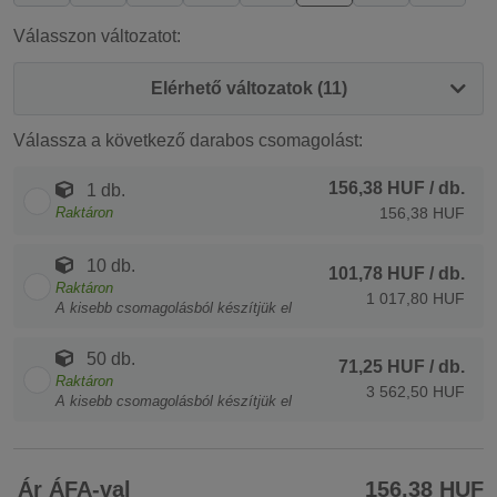
Válasszon változatot:
Elérhető változatok (11)
Válassza a következő darabos csomagolást:
156,38 HUF
/ db.
1 db.
Raktáron
156,38 HUF
10 db.
101,78 HUF
/ db.
Raktáron
1 017,80 HUF
A kisebb csomagolásból készítjük el
50 db.
71,25 HUF
/ db.
Raktáron
3 562,50 HUF
A kisebb csomagolásból készítjük el
Ár ÁFA-val
156,38 HUF