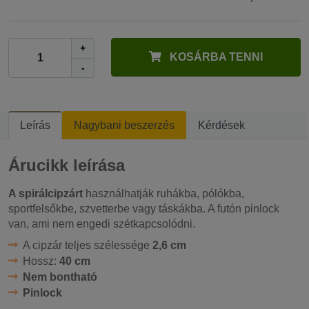
+
KOSÁRBA TENNI
-
Leírás
Nagybani beszerzés
Kérdések
Árucikk leírása
A spirálcipzárt
használhatják ruhákba, pólókba,
sportfelsőkbe, szvetterbe vagy táskákba. A futón pinlock
van, ami nem engedi szétkapcsolódni.
A cipzár teljes szélessége
2,6 cm
Hossz:
40 cm
Nem bontható
Pinlock