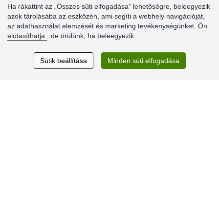
Ha rákattint az „Összes süti elfogadása” lehetőségre, beleegyezik
azok tárolásába az eszközén, ami segíti a webhely navigációját,
Vásárlók
az adathasználat elemzését és marketing tevékenységünket. Ön
értékelése
elutasíthatja
, de örülünk, ha beleegyezik.
Excellent service
Sütik beállítása
Minden süti elfogadása
Thank you.
Aktuális 159 recenzió
* Nem ellenőrizzük a recenziókat
© Stoklasa textilní galanterie s.r.o. 2026.