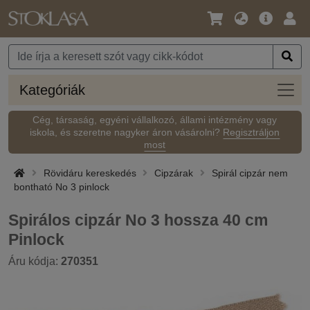
Nyelv
Fő
Beje
/
ajánlat
Pénznem
Kateg
Kategóriák
Cég, társaság, egyéni vállalkozó, állami intézmény vagy
iskola, és szeretne nagyker áron vásárolni?
Regisztráljon
most
Rövidáru kereskedés
Cipzárak
Spirál cipzár nem
bontható No 3 pinlock
Spirálos cipzár No 3 hossza 40 cm
Pinlock
Áru kódja:
270351