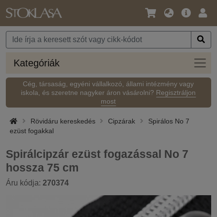
Nyelv
Fő
Beje
/
ajánlat
Pénznem
Kateg
Kategóriák
Cég, társaság, egyéni vállalkozó, állami intézmény vagy
iskola, és szeretne nagyker áron vásárolni?
Regisztráljon
most
Rövidáru kereskedés
Cipzárak
Spirálos No 7
ezüst fogakkal
Spirálcipzár ezüst fogazással No 7
hossza 75 cm
Áru kódja:
270374