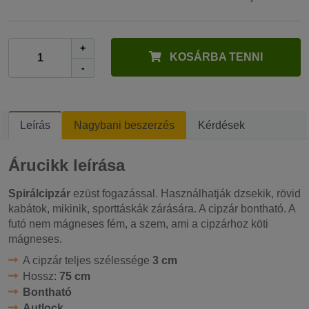
+
KOSÁRBA TENNI
-
Leírás
Nagybani beszerzés
Kérdések
Árucikk leírása
Spirálcipzár
ezüst fogazással. Használhatják dzsekik, rövid
kabátok, mikinik, sporttáskák zárására. A cipzár bontható. A
futó nem mágneses fém, a szem, ami a cipzárhoz köti
mágneses.
A cipzár teljes szélessége
3 cm
Hossz:
75 cm
Bontható
Autlock