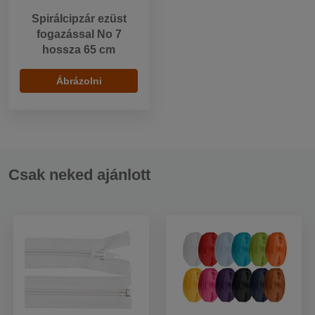
Spirálcipzár ezüst
fogazással No 7
hossza 65 cm
Ábrázolni
Csak neked ajánlott