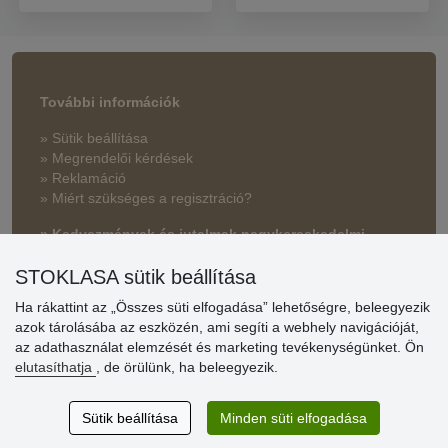
További információk
» Sütik beállítása
» Megrendelői kérdések
» Reklamáció
» Miért szükséges a regisztráció?
» Kedvezmények és jutalmak nagykereskedelmi
vásárlóinknak
STOKLASA sütik beállítása
» Súgó
Ha rákattint az „Összes süti elfogadása” lehetőségre, beleegyezik
azok tárolásába az eszközén, ami segíti a webhely navigációját,
az adathasználat elemzését és marketing tevékenységünket. Ön
Vásárlók
elutasíthatja
, de örülünk, ha beleegyezik.
értékelése
Sütik beállítása
Minden süti elfogadása
Excellent service