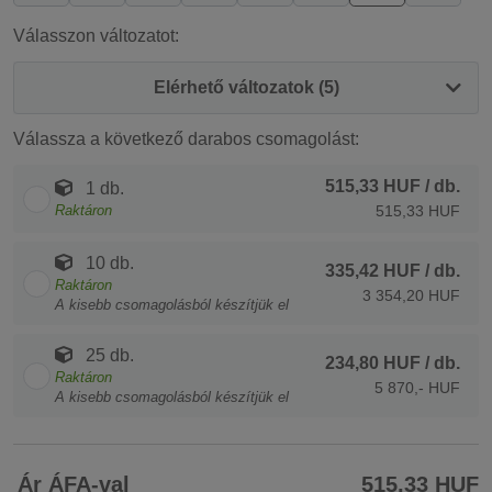
Válasszon változatot:
Elérhető változatok (5)
Válassza a következő darabos csomagolást:
515,33 HUF
/ db.
1 db.
Raktáron
515,33 HUF
10 db.
335,42 HUF
/ db.
Raktáron
3 354,20 HUF
A kisebb csomagolásból készítjük el
25 db.
234,80 HUF
/ db.
Raktáron
5 870,- HUF
A kisebb csomagolásból készítjük el
Ár ÁFA-val
515,33 HUF