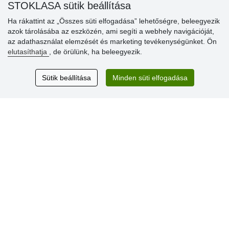
» Súgó
STOKLASA sütik beállítása
Ha rákattint az „Összes süti elfogadása” lehetőségre, beleegyezik
azok tárolásába az eszközén, ami segíti a webhely navigációját,
Vásárlók
az adathasználat elemzését és marketing tevékenységünket. Ön
értékelése
elutasíthatja
, de örülünk, ha beleegyezik.
Excellent service
Sütik beállítása
Minden süti elfogadása
Thank you.
Aktuális 159 recenzió
* Nem ellenőrizzük a recenziókat