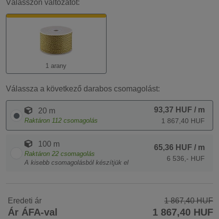
Válasszon változatot:
1 arany
Válassza a következő darabos csomagolást:
93,37 HUF
/ m
20 m
Raktáron
112
csomagolás
1 867,40 HUF
100 m
65,36 HUF
/ m
Raktáron
22
csomagolás
6 536,- HUF
A kisebb csomagolásból készítjük el
Eredeti ár
1 867,40 HUF
Ár ÁFA-val
1 867,40 HUF