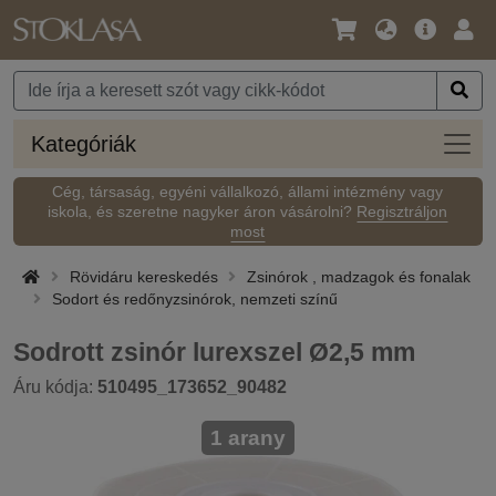
Nyelv
Fő
Beje
/
ajánlat
Pénznem
Kateg
Kategóriák
Cég, társaság, egyéni vállalkozó, állami intézmény vagy
iskola, és szeretne nagyker áron vásárolni?
Regisztráljon
most
Rövidáru kereskedés
Zsinórok , madzagok és fonalak
Sodort és redőnyzsinórok, nemzeti színű
Sodrott zsinór lurexszel Ø2,5 mm
Áru kódja:
510495_173652_90482
1 arany