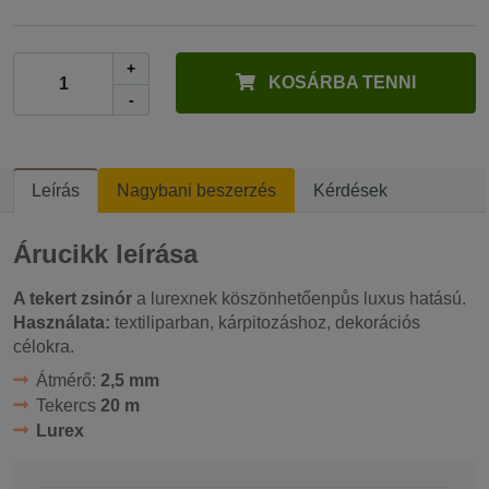
+
KOSÁRBA TENNI
-
Leírás
Nagybani beszerzés
Kérdések
Árucikk leírása
A tekert zsinór
a lurexnek köszönhetőenpůs luxus hatású.
Használata:
textiliparban, kárpitozáshoz, dekorációs
célokra.
Átmérő:
2,5 mm
Tekercs
20 m
Lurex