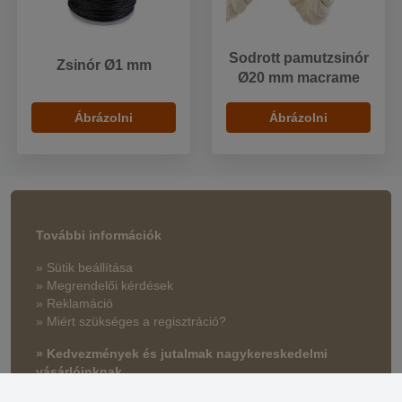
Sodrott pamutzsinór
Zsinór Ø1 mm
Ø20 mm macrame
Ábrázolni
Ábrázolni
További információk
» Sütik beállítása
» Megrendelői kérdések
» Reklamáció
» Miért szükséges a regisztráció?
» Kedvezmények és jutalmak nagykereskedelmi
vásárlóinknak