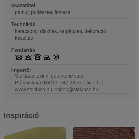
összetétel
pamut, poliészter, fémszál
Technikák
karácsonyi díszítés, kárpitozás, dekoráció
készítés
Fenttartás
Importőr
Stoklasa textilní galanterie s.r.o.
Průmyslová 934/13, 747 23 Bolatice, CZ
www.stoklasa.hu, eshop@stoklasa.hu
Inspiráció