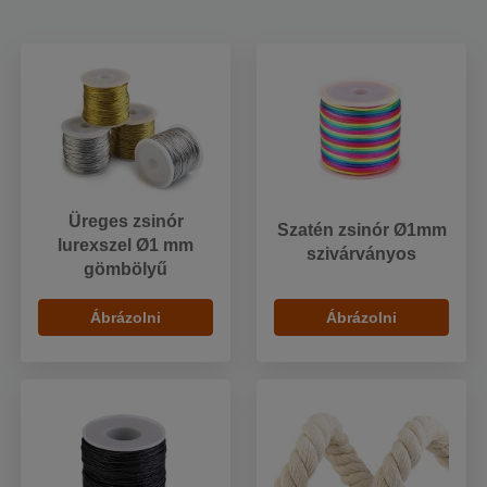
Üreges zsinór
Szatén zsinór Ø1mm
lurexszel Ø1 mm
szivárványos
gömbölyű
Ábrázolni
Ábrázolni