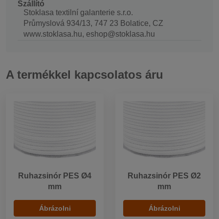
Szállító
Stoklasa textilní galanterie s.r.o.
Průmyslová 934/13, 747 23 Bolatice, CZ
www.stoklasa.hu, eshop@stoklasa.hu
A termékkel kapcsolatos áru
Ruhazsinór PES Ø4
Ruhazsinór PES Ø2
mm
mm
Ábrázolni
Ábrázolni