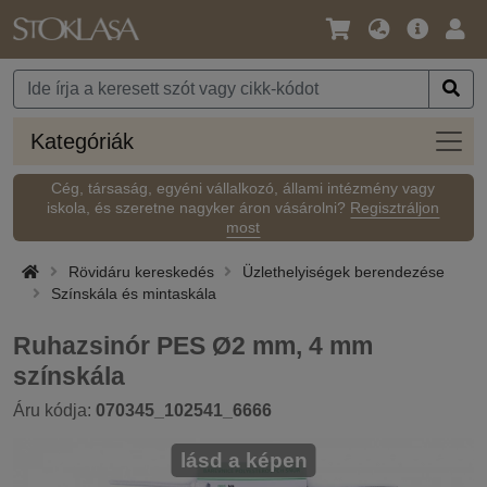
Nyelv
Fő
Beje
/
ajánlat
Pénznem
Kateg
Kategóriák
Cég, társaság, egyéni vállalkozó, állami intézmény vagy
iskola, és szeretne nagyker áron vásárolni?
Regisztráljon
most
Rövidáru kereskedés
Üzlethelyiségek berendezése
Színskála és mintaskála
Ruhazsinór PES Ø2 mm, 4 mm
színskála
Áru kódja:
070345_102541_6666
lásd a képen