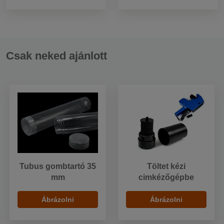
Csak neked ajánlott
Tubus gombtartó 35
Töltet kézi
mm
cimkézőgépbe
Ábrázolni
Ábrázolni