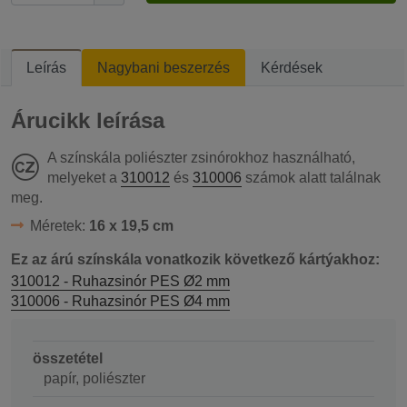
Leírás
Nagybani beszerzés
Kérdések
Árucikk leírása
A színskála poliészter zsinórokhoz használható,
melyeket a
310012
és
310006
számok alatt találnak
meg.
Méretek:
16 x 19,5 cm
Ez az árú színskála vonatkozik következő kártýakhoz:
310012 - Ruhazsinór PES Ø2 mm
310006 - Ruhazsinór PES Ø4 mm
összetétel
papír, poliészter