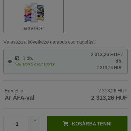
lásd a képen
Válassza a következő darabos csomagolást:
2 313,26 HUF
/
1 db.
db.
Raktáron
5
csomagolás
2 313,26 HUF
Eredeti ár
2 313,26 HUF
Ár ÁFA-val
2 313,26 HUF
+
KOSÁRBA TENNI
-