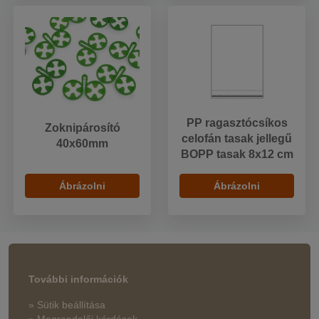
PP ragasztócsíkos
Zoknipárosító
celofán tasak jellegű
40x60mm
BOPP tasak 8x12 cm
Ábrázolni
Ábrázolni
További információk
» Sütik beállítása
» Megrendelői kérdések