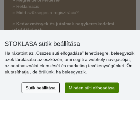
» Reklamáció
» Miért szükséges a regisztráció?
» Kedvezmények és jutalmak nagykereskedelmi
vásárlóinknak
» Súgó
STOKLASA sütik beállítása
Ha rákattint az „Összes süti elfogadása” lehetőségre, beleegyezik
azok tárolásába az eszközén, ami segíti a webhely navigációját,
Vásárlók
az adathasználat elemzését és marketing tevékenységünket. Ön
értékelése
elutasíthatja
, de örülünk, ha beleegyezik.
Excellent service
Sütik beállítása
Minden süti elfogadása
Thank you.
Aktuális 159 recenzió
* Nem ellenőrizzük a recenziókat