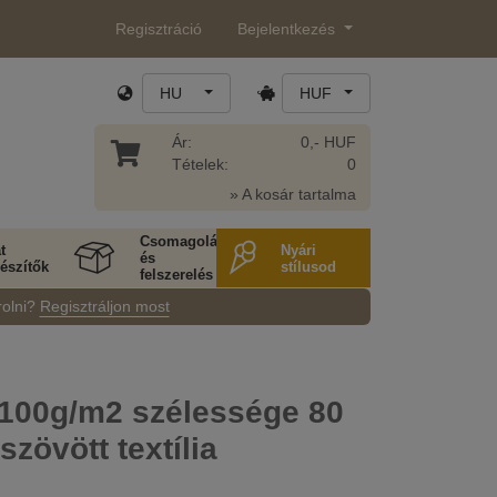
Regisztráció
Bejelentkezés
HU
HUF
Ár:
0,- HUF
Tételek:
0
» A kosár tartalma
Csomagolás
t
Nyári
és
észítők
stílusod
felszerelés
rolni?
Regisztráljon most
 100g/m2 szélessége 80
zövött textília