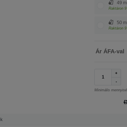
49 m
Raktáron
9
50 m
Raktáron
9
Ár ÁFA-val
+
-
Minimális mennyis
ek