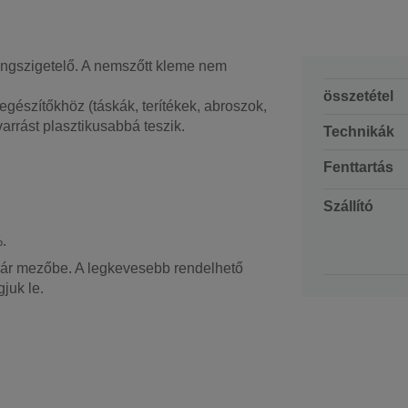
hangszigetelő. A nemszőtt kleme nem
összetétel
iegészítőkhöz (táskák, terítékek, abroszok,
varrást plasztikusabbá teszik.
Technikák
Fenttartás
Szállító
.
osár mezőbe. A legkevesebb rendelhető
juk le.