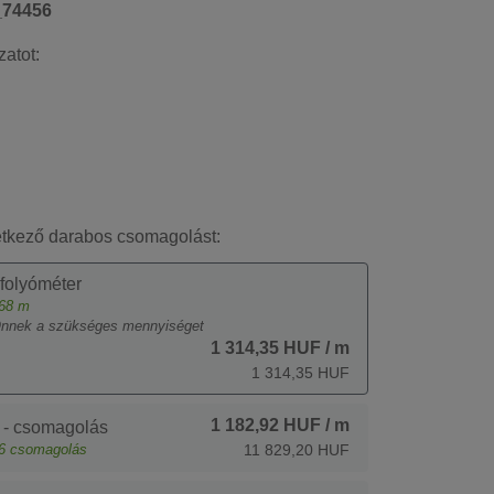
_74456
zatot:
etkező darabos csomagolást:
 folyóméter
68
m
Önnek a szükséges mennyiséget
1 314,35 HUF
/ m
1 314,35 HUF
1 182,92 HUF
/ m
 - csomagolás
6
csomagolás
11 829,20 HUF