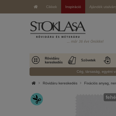
Cikkek
Inspiráció
Ajándék utalván
… már 36 éve Önökkel
Rövidáru
Szövetek
kereskedés
Cég, társaság, egyéni v
Rövidáru kereskedés
Fixációs anyag, nem
fehé