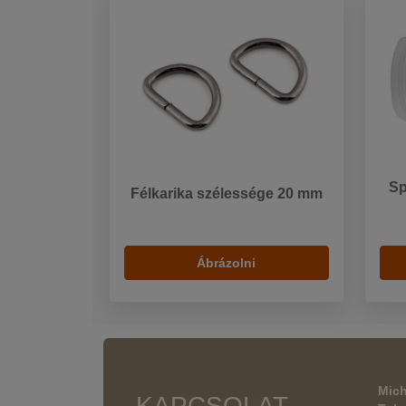
Sp
Félkarika szélessége 20 mm
Ábrázolni
Mich
KAPCSOLAT