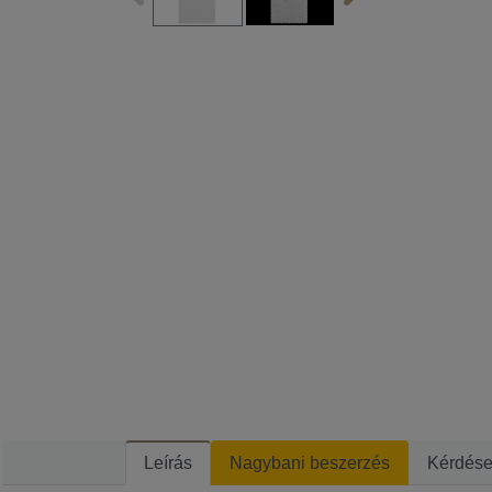
Leírás
Nagybani beszerzés
Kérdés