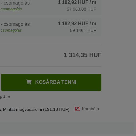
1 182,92 HUF
/ m
 - csomagolás
csomagolás
57 963,08 HUF
1 182,92 HUF
/ m
 - csomagolás
csomagolás
59 146,- HUF
1 314,35 HUF
KOSÁRBA TENNI
ég 1 m
Kombájn
Mintát megvásárolni (191,18 HUF)