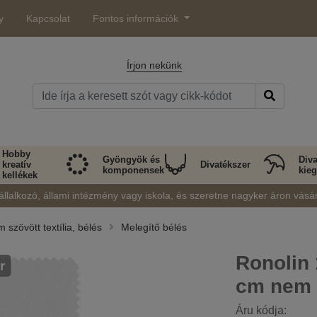
y
Kapcsolat
Fontos információk
Írjon nekünk
Hobby
Gyöngyök és
Diva
kreatív
Divatékszer
komponensek
kieg
kellékek
állalkozó, állami intézmény vagy iskola, és szeretne nagyker áron vásá
 szövött textília, bélés
Melegítő bélés
Ronolin
r
cm nem s
Áru kódja: