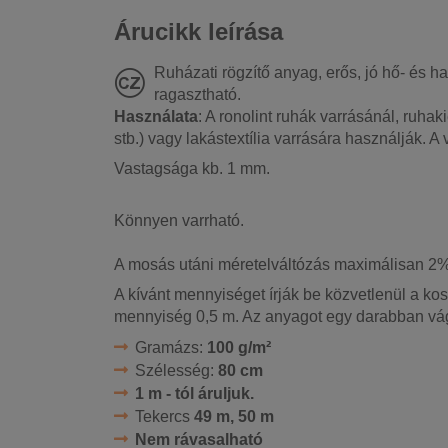
Árucikk leírása
Ruházati rögzítő anyag, erős, jó hő- és 
ragasztható.
Használata
: A ronolint ruhák varrásánál, ruhak
stb.) vagy lakástextília varrására használják. A 
Vastagsága kb. 1 mm.
Könnyen varrható.
A mosás utáni méretelváltózás maximálisan 2%
A kívánt mennyiséget írják be közvetlenül a k
mennyiség 0,5 m. Az anyagot egy darabban vág
Gramázs:
100 g/m²
Szélesség:
80 cm
1 m - tól áruljuk.
Tekercs
49 m, 50 m
Nem rávasalható