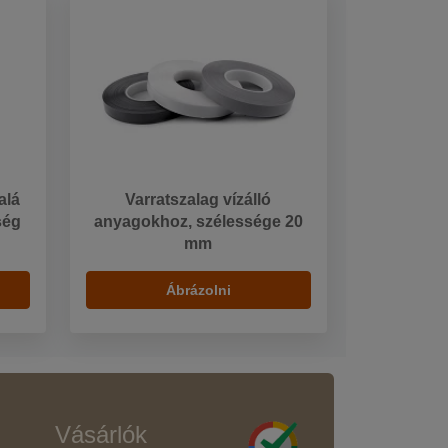
alá
Varratszalag vízálló
ség
anyagokhoz, szélessége 20
mm
Ábrázolni
Vásárlók