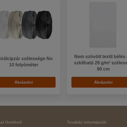
Nem szövött textil bélés 
irálcipzár szélessége No
szkítható 28 g/m² széles
10 folyóméter
90 cm
Ábrázolni
Ábrázolni
al Ostrihoň
További információk