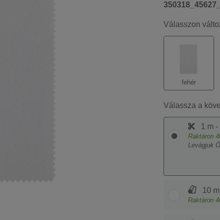
350318_45627
Válasszon válto
fehér
Válassza a köv
1 m -
Raktáron
4
Levágjuk 
10 m
Raktáron
4