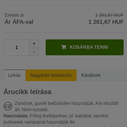
Eredeti ár
1 261,67 HUF
Ár ÁFA-val
1 261,67 HUF
+
KOSÁRBA TENNI
-
Leírás
Nagybani beszerzés
Kérdések
Árucikk leírása
Zsinórok, gumik befűzésére használják. Két részből
áll. Nem rozsdál.
Használata:
Főleg textiliparban, pl. kabátok, sportos
pulóverek varrásánál használják fel.