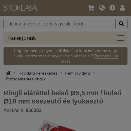
Nyelv
Fő
Beje
/
ajánlat
Pénznem
Kateg
Kategóriák
Cég, társaság, egyéni vállalkozó, állami intézmény vagy
iskola, és szeretne nagyker áron vásárolni?
Regisztráljon
most
Rövidáru kereskedés
Fém rövidáru
Rozsdamentes ringlik
Ringli alátéttel belső Ø5,5 mm / külső
Ø10 mm összeütő és lyukasztó
Áru kódja:
060382