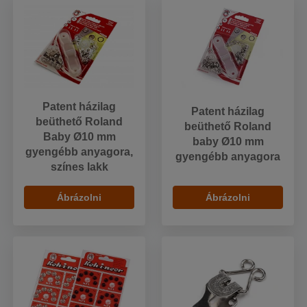
Patent házilag
Patent házilag
beüthető Roland
beüthető Roland
Baby Ø10 mm
baby Ø10 mm
gyengébb anyagora,
gyengébb anyagora
színes lakk
Ábrázolni
Ábrázolni