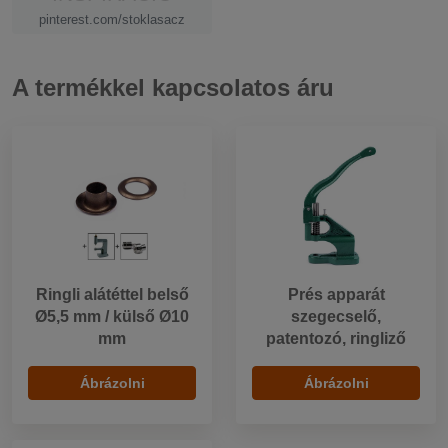
pinterest.com/stoklasacz
A termékkel kapcsolatos áru
Ringli alátéttel belső
Prés apparát
Ø5,5 mm / külső Ø10
szegecselő,
mm
patentozó, ringliző
Ábrázolni
Ábrázolni