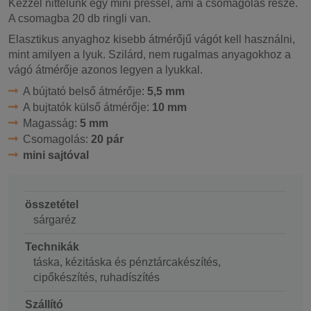
Kézzel nittelünk egy mini préssel, ami a csomagolás része.
A csomagba 20 db ringli van.
Elasztikus anyaghoz kisebb átmérőjű vágót kell használni,
mint amilyen a lyuk. Szilárd, nem rugalmas anyagokhoz a
vágó átmérője azonos legyen a lyukkal.
A bújtató belső átmérője:
5,5 mm
A bujtatók külső átmérője:
10 mm
Magasság:
5 mm
Csomagolás:
20 pár
mini sajtóval
összetétel
sárgaréz
Technikák
táska, kézitáska és pénztárcakészítés,
cipőkészítés, ruhadíszítés
Szállító