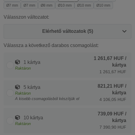
Ø7 mm
Ø7 mm
Ø8 mm
Ø10 mm
Ø10 mm
Ø10 mm
Válasszon változatot:
Elérhető változatok (5)
Válassza a következő darabos csomagolást:
1 261,67 HUF
/
1 kártya
kártya
Raktáron
1 261,67 HUF
821,21 HUF
/
5 kártya
kártya
Raktáron
A kisebb csomagolásból készítjük el
4 106,05 HUF
739,09 HUF
/
10 kártya
kártya
Raktáron
7 390,90 HUF