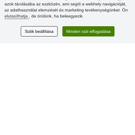
azok tárolásába az eszközén, ami segíti a webhely navigációját,
» Súgó
az adathasználat elemzését és marketing tevékenységünket. Ön
elutasíthatja
, de örülünk, ha beleegyezik.
Vásárlók
Sütik beállítása
Minden süti elfogadása
értékelése
Excellent service
Thank you.
Aktuális 159 recenzió
* Nem ellenőrizzük a recenziókat