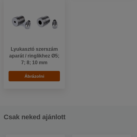
Lyukasztó szerszám
aparát / ringlikhez Ø5;
7; 8; 10 mm
Ábrázolni
Csak neked ajánlott