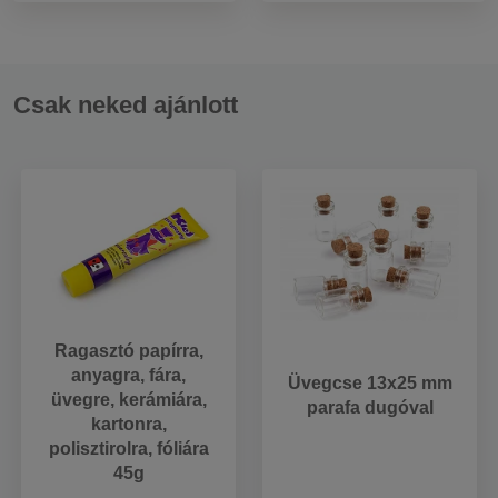
Csak neked ajánlott
Ragasztó papírra,
anyagra, fára,
Üvegcse 13x25 mm
üvegre, kerámiára,
parafa dugóval
kartonra,
polisztirolra, fóliára
45g