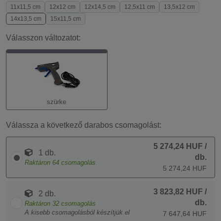
11x11,5 cm
12x12 cm
12x14,5 cm
12,5x11 cm
13,5x12 cm
14x13,5 cm
15x11,5 cm
Válasszon változatot:
szürke
Válassza a következő darabos csomagolást:
5 274,24 HUF
/
1 db.
db.
Raktáron
64
csomagolás
5 274,24 HUF
3 823,82 HUF
/
2 db.
db.
Raktáron
32
csomagolás
A kisebb csomagolásból készítjük el
7 647,64 HUF