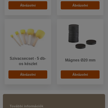
Ábrázolni
Ábrázolni
Szivacsecset - 5 db-
Mágnes Ø20 mm
os készlet
Ábrázolni
Ábrázolni
További információk