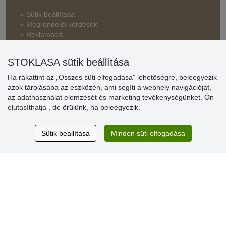
» Sütik beállítása
» Megrendelői kérdések
» Reklamáció
» Miért szükséges a regisztráció?
STOKLASA sütik beállítása
» Kedvezmények és jutalmak nagykereskedelmi
vásárlóinknak
Ha rákattint az „Összes süti elfogadása” lehetőségre, beleegyezik
azok tárolásába az eszközén, ami segíti a webhely navigációját,
» Súgó
az adathasználat elemzését és marketing tevékenységünket. Ön
elutasíthatja
, de örülünk, ha beleegyezik.
Vásárlók
Sütik beállítása
Minden süti elfogadása
értékelése
Excellent service
Thank you.
Aktuális 159 recenzió
* Nem ellenőrizzük a recenziókat