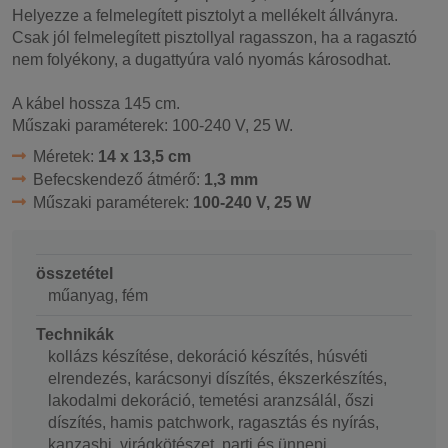
Helyezze a felmelegített pisztolyt a mellékelt állványra.
Csak jól felmelegített pisztollyal ragasszon, ha a ragasztó
nem folyékony, a dugattyúra való nyomás károsodhat.
A kábel hossza 145 cm.
Műszaki paraméterek: 100-240 V, 25 W.
Méretek:
14 x 13,5 cm
Befecskendező átmérő:
1,3 mm
Műszaki paraméterek:
100-240 V, 25 W
összetétel
műanyag, fém
Technikák
kollázs készítése, dekoráció készítés, húsvéti
elrendezés, karácsonyi díszítés, ékszerkészítés,
lakodalmi dekoráció, temetési aranzsálál, őszi
díszítés, hamis patchwork, ragasztás és nyírás,
kanzashi, virágkötészet, parti és ünnepi