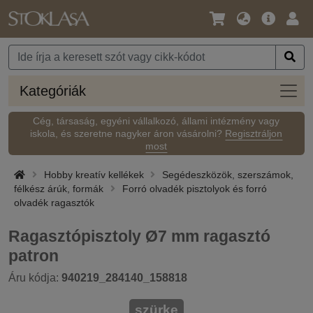
Nyelv
Fő
Beje
/
ajánlat
Pénznem
Kateg
Kategóriák
Cég, társaság, egyéni vállalkozó, állami intézmény vagy
iskola, és szeretne nagyker áron vásárolni?
Regisztráljon
most
Hobby kreatív kellékek
Segédeszközök, szerszámok,
félkész árúk, formák
Forró olvadék pisztolyok és forró
olvadék ragasztók
Ragasztópisztoly Ø7 mm ragasztó
patron
Áru kódja:
940219_284140_158818
szürke