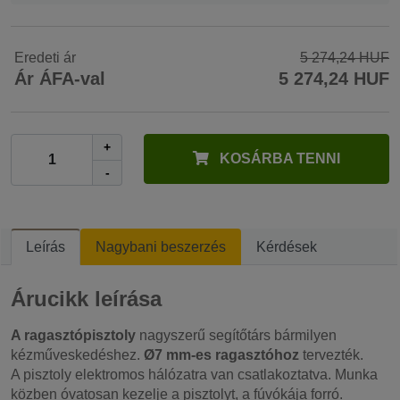
Eredeti ár
5 274,24 HUF
Ár ÁFA-val
5 274,24 HUF
+
KOSÁRBA TENNI
-
Leírás
Nagybani beszerzés
Kérdések
Árucikk leírása
A ragasztópisztoly
nagyszerű segítőtárs bármilyen
kézműveskedéshez.
Ø7 mm-es ragasztóhoz
tervezték.
A pisztoly elektromos hálózatra van csatlakoztatva. Munka
közben óvatosan kezelje a pisztolyt, a fúvókája forró.