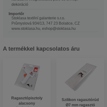
dekoráció
Importőr
Stoklasa textilní galanterie s.r.o.
Průmyslová 934/13, 747 23 Bolatice, CZ
www.stoklasa.hu, eshop@stoklasa.hu
A termékkel kapcsolatos áru
Ragasztópisztoly
Szilikon ragasztórúd
alacsony
Ø7 mm ragasztó