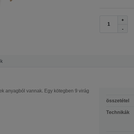
+
-
ek
elek anyagból vannak. Egy kötegben 9 virág
összetétel
Technikák