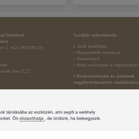
al Ostrihoň
További információk
mács
» Sütik beállítása
fon 1 +421 903190224
» Megrendelői kérdések
» Reklamáció
kkek
» Miért szükséges a regisztráció?
orials free
(CZ)
» Kedvezmények és jutalmak
nagykereskedelmi vásárlóinkn
» Súgó
zok tárolásába az eszközén, ami segíti a webhely
günket. Ön
elutasíthatja
, de örülünk, ha beleegyezik.