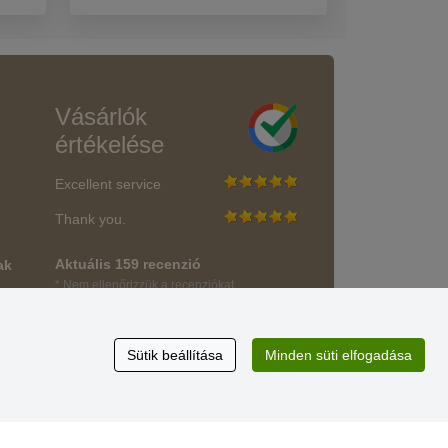
Vásárlók
értékelése
Excellent service
Thank you.
Aktuális 159 recenzió
ak
* Nem ellenőrizzük a recenziókat
Sütik beállítása
Minden süti elfogadása