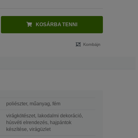
KOSÁRBA TENNI
Kombájn
poliészter, műanyag, fém
virágkötészet, lakodalmi dekoráció,
húsvéti elrendezés, hajpántok
készítése, virágüzlet