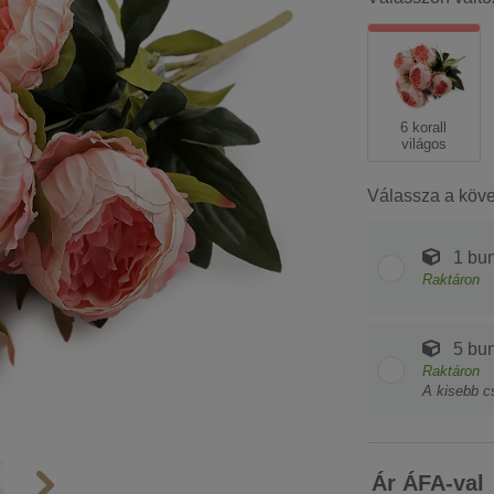
6 korall
világos
Válassza a köv
1 bu
Raktáron
5 bu
Raktáron
A kisebb c
Ár ÁFA-val