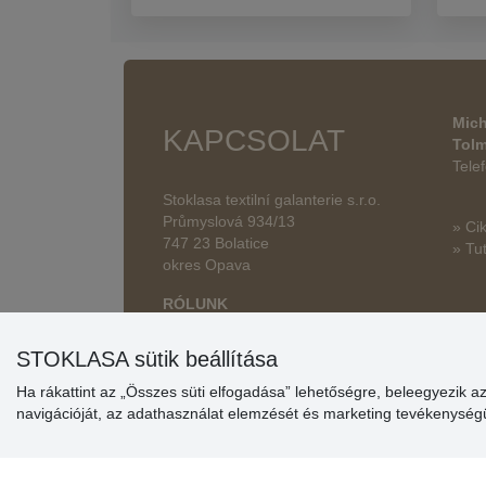
Mich
KAPCSOLAT
Tol
Tele
Stoklasa textilní galanterie s.r.o.
Průmyslová 934/13
» Ci
747 23 Bolatice
» Tut
okres Opava
RÓLUNK
STOKLASA sütik beállítása
Ha rákattint az „Összes süti elfogadása” lehetőségre, beleegyezik a
navigációját, az adathasználat elemzését és marketing tevékenysé