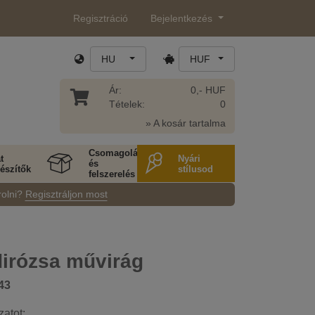
Regisztráció
Bejelentkezés
HU
HUF
Ár:
0,- HUF
Tételek:
0
» A kosár tartalma
Csomagolás
t
Nyári
és
észítők
stílusod
felszerelés
rolni?
Regisztráljon most
irózsa művirág
43
zatot: