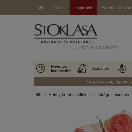
Cikkek
Inspiráció
Ajándék utalván
… már 36 éve Önökkel
Rövidáru
Szövetek
kereskedés
Cég, társaság, egyéni v
Hobby kreatív kellékek
Virágok, csokrok