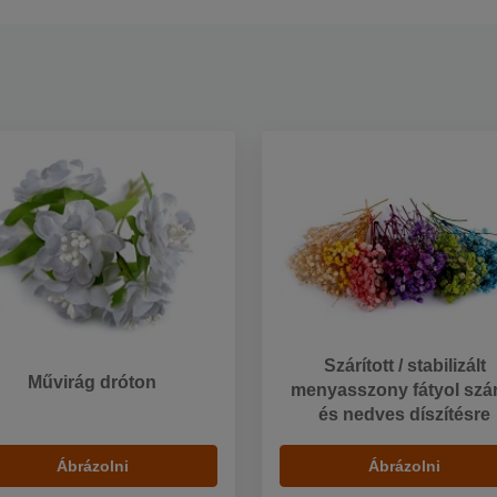
Szárított / stabilizált
Művirág dróton
menyasszony fátyol szá
és nedves díszítésre
Ábrázolni
Ábrázolni