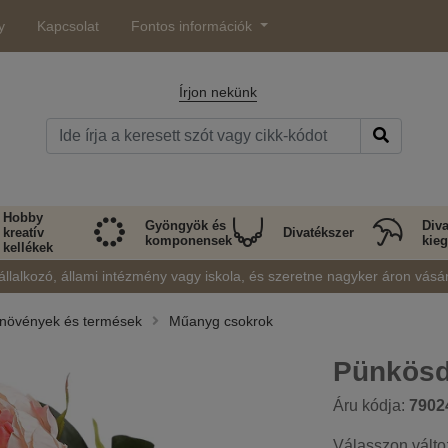
y
Kapcsolat
Fontos információk
Írjon nekünk
Hobby
Gyöngyök és
Diva
kreatív
Divatékszer
komponensek
kieg
kellékek
állalkozó, állami intézmény vagy iskola, és szeretne nagyker áron vásá
, növények és termések
Műanyg csokrok
Pünkösd
Áru kódja:
7902
Válasszon válto