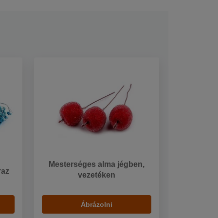
Mesterséges alma jégben,
raz
vezetéken
Ábrázolni