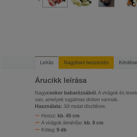
Leírás
Nagybani beszerzés
Kérdés
Árucikk leírása
Nagy
csokor babarózsából
. A virágok és lev
van, amelyek rugalmas dróton vannak.
Használata:
Jól mutat díszítésre.
Hossz:
kb. 45 cm
A virágok átmérője:
kb. 9 cm
Köteg:
9 db