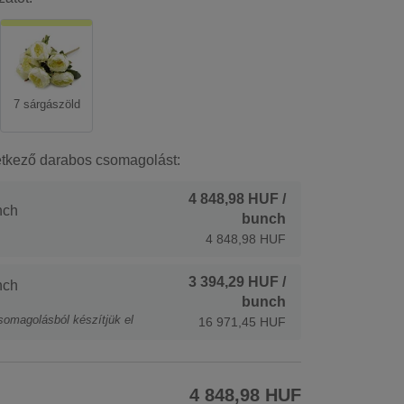
7 sárgászöld
etkező darabos csomagolást:
4 848,98 HUF
/
nch
bunch
4 848,98 HUF
3 394,29 HUF
/
nch
bunch
somagolásból készítjük el
16 971,45 HUF
4 848,98 HUF