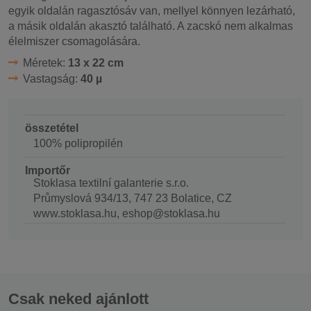
egyik oldalán ragasztósáv van, mellyel könnyen lezárható,
a másik oldalán akasztó található. A zacskó nem alkalmas
élelmiszer csomagolására.
Méretek:
13 x 22 cm
Vastagság:
40 µ
összetétel
100% polipropilén
Importőr
Stoklasa textilní galanterie s.r.o.
Průmyslová 934/13, 747 23 Bolatice, CZ
www.stoklasa.hu, eshop@stoklasa.hu
Csak neked ajánlott