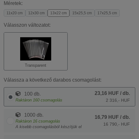
Méretek:
11x20 cm
12x30 cm
13x22 cm
15x25,5 cm
17x25,5 cm
Válasszon változatot:
Transparent
Válassza a következő darabos csomagolást:
23,16 HUF
/ db.
100 db.
Raktáron
160
csomagolás
2 316,- HUF
1000 db.
16,79 HUF
/ db.
Raktáron
16
csomagolás
16 790,- HUF
A kisebb csomagolásból készítjük el