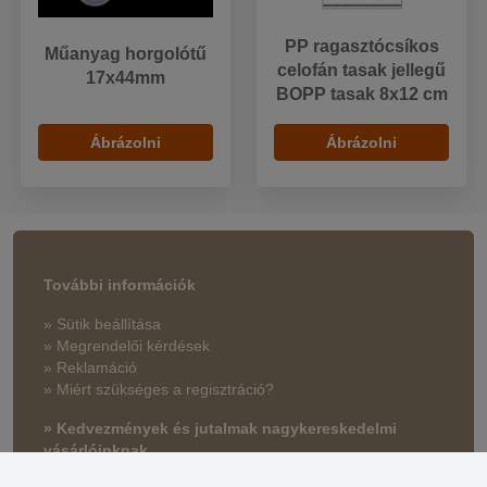
PP ragasztócsíkos
Műanyag horgolótű
celofán tasak jellegű
17x44mm
BOPP tasak 8x12 cm
Ábrázolni
Ábrázolni
További információk
» Sütik beállítása
» Megrendelői kérdések
» Reklamáció
» Miért szükséges a regisztráció?
» Kedvezmények és jutalmak nagykereskedelmi
vásárlóinknak