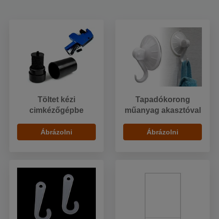
Töltet kézi
Tapadókorong
cimkézőgépbe
műanyag akasztóval
Ábrázolni
Ábrázolni