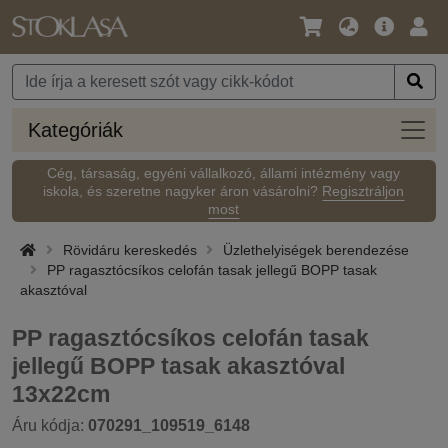
Nyelv
Fő
Beje
/
ajánlat
Pénznem
Kateg
Kategóriák
Cég, társaság, egyéni vállalkozó, állami intézmény vagy
iskola, és szeretne nagyker áron vásárolni?
Regisztráljon
most
Rövidáru kereskedés
Üzlethelyiségek berendezése
PP ragasztócsíkos celofán tasak jellegű BOPP tasak
akasztóval
PP ragasztócsíkos celofán tasak
jellegű BOPP tasak akasztóval
13x22cm
Áru kódja:
070291_109519_6148