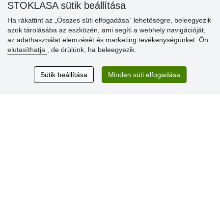
» Súgó
STOKLASA sütik beállítása
Ha rákattint az „Összes süti elfogadása” lehetőségre, beleegyezik
azok tárolásába az eszközén, ami segíti a webhely navigációját,
Vásárlók
az adathasználat elemzését és marketing tevékenységünket. Ön
értékelése
elutasíthatja
, de örülünk, ha beleegyezik.
Excellent service
Sütik beállítása
Minden süti elfogadása
Thank you.
Aktuális 159 recenzió
* Nem ellenőrizzük a recenziókat