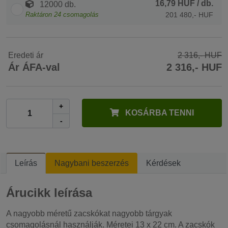
16,79 HUF
/ db.
12000 db.
Raktáron
24
csomagolás
201 480,- HUF
Eredeti ár
2 316,- HUF
Ár ÁFA-val
2 316,- HUF
+
KOSÁRBA TENNI
-
Leírás
Nagybani beszerzés
Kérdések
Árucikk leírása
A nagyobb méretű zacskókat nagyobb tárgyak
csomagolásnál használják. Méretei 13 x 22 cm. A zacskók