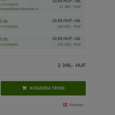
10,69 HUF
/ db.
csomagolás
21 380,- HUF
somagolásból készítjük el
10,69 HUF
/ db.
0 db.
csomagolás
164 626,- HUF
10,69 HUF
/ db.
0 db.
csomagolás
192 420,- HUF
2 346,- HUF
KOSÁRBA TENNI
Kombájn