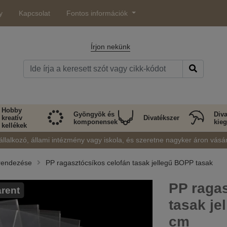
y
Kapcsolat
Fontos információk
Írjon nekünk
Hobby
Gyöngyök és
Diva
kreatív
Divatékszer
komponensek
kieg
kellékek
állalkozó, állami intézmény vagy iskola, és szeretne nagyker áron vásá
erendezése
PP ragasztócsíkos celofán tasak jellegű BOPP tasak
PP ragas
rent
tasak je
cm