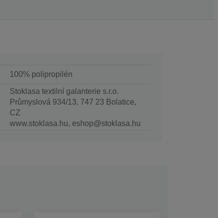
100% polipropilén
Stoklasa textilní galanterie s.r.o.
Průmyslová 934/13, 747 23 Bolatice,
CZ
www.stoklasa.hu, eshop@stoklasa.hu