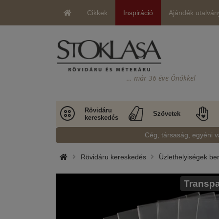
Cikkek
Inspiráció
Ajándék utalván
… már 36 éve Önökkel
Rövidáru
Szövetek
kereskedés
Cég, társaság, egyéni v
Rövidáru kereskedés
Üzlethelyiségek b
Transpa