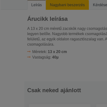
Leírás
Nagybani beszerzés
Kérdés
Árucikk leírása
A 13 x 20 cm méretű zacskók nagy csomagolás
legyen belőle. Nagyobb termékek csomagolásár
felületű, az egyik oldalon ragasztószalag van.
csomagolására.
Méretek:
13 x 20 cm
Vastagság:
40µ
Csak neked ajánlott