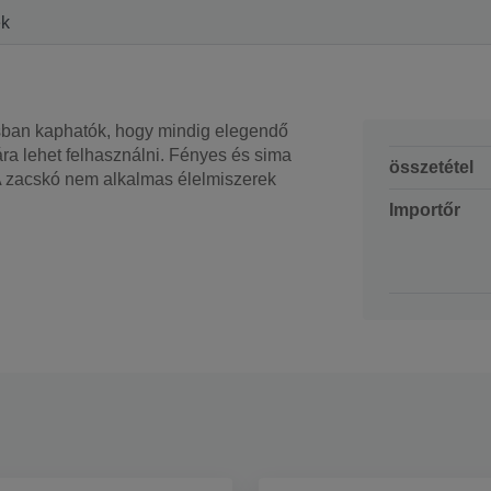
ek
ban kaphatók, hogy mindig elegendő
a lehet felhasználni. Fényes és sima
összetétel
 A zacskó nem alkalmas élelmiszerek
Importőr