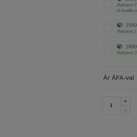
Raktáron
7
A kisebb c
1540
Raktáron
1
1800
Raktáron
3
Ár ÁFA-val
+
-