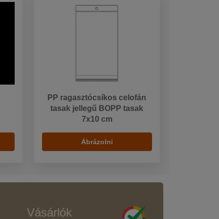
PP ragasztócsíkos celofán
tasak jellegű BOPP tasak
7x10 cm
Ábrázolni
Vásárlók