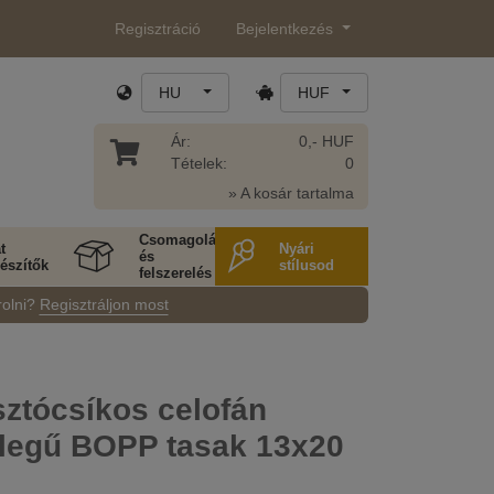
Regisztráció
Bejelentkezés
HU
HUF
Ár:
0,- HUF
Tételek:
0
» A kosár tartalma
Csomagolás
t
Nyári
és
észítők
stílusod
felszerelés
rolni?
Regisztráljon most
ztócsíkos celofán
llegű BOPP tasak 13x20