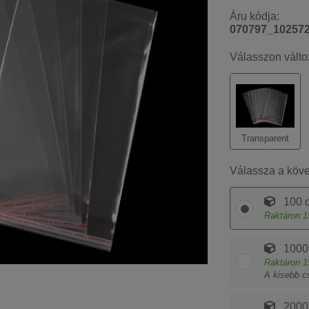
Áru kódja:
070797_10257
Válasszon válto
Transparent
Válassza a köv
100 d
Raktáron
1
1000
Raktáron
1
A kisebb c
2000