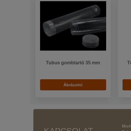
Tubus gombtartó 35 mm
T
Ábrázolni
Mich
KAPCSOLAT