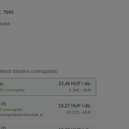
2_7690
zatot:
etkező darabos csomagolást:
23,46 HUF
/ db.
b.
59
csomagolás
2 346,- HUF
 db.
15,27 HUF
/ db.
5
csomagolás
15 270,- HUF
somagolásból készítjük el
 db.