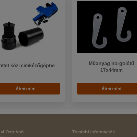
Műanyag horgolótű
öltet kézi cimkézőgépbe
17x44mm
Ábrázolni
Ábrázolni
al Ostrihoň
További információk