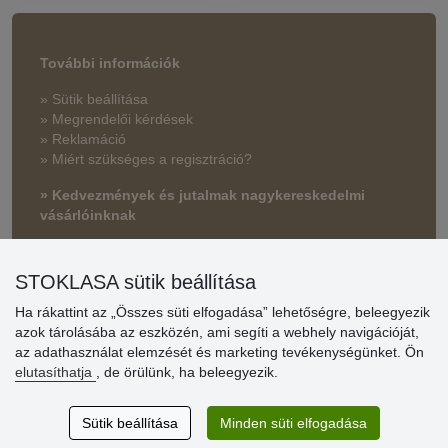
További információk
» Sütik beállítása
» Megrendelői kérdések
» Reklamáció
» Miért szükséges a regisztráció?
» Kedvezmények és jutalmak nagykereskedelmi
vásárlóinknak
» Súgó
STOKLASA sütik beállítása
Ha rákattint az „Összes süti elfogadása” lehetőségre, beleegyezik
Vásárlók
azok tárolásába az eszközén, ami segíti a webhely navigációját,
értékelése
az adathasználat elemzését és marketing tevékenységünket. Ön
elutasíthatja
, de örülünk, ha beleegyezik.
Excellent service
Thank you.
Sütik beállítása
Minden süti elfogadása