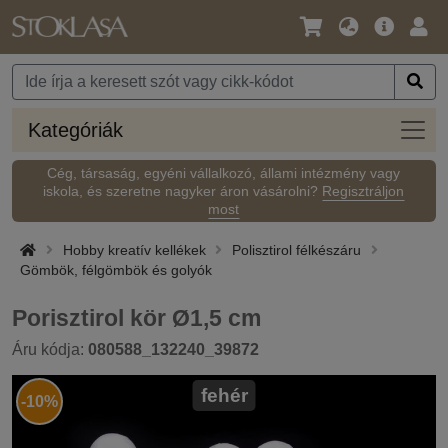
Nyelv
Fő
Beje
/
ajánlat
Pénznem
Kateg
Kategóriák
Cég, társaság, egyéni vállalkozó, állami intézmény vagy
iskola, és szeretne nagyker áron vásárolni?
Regisztráljon
most
Hobby kreatív kellékek
Polisztirol félkészáru
Gömbök, félgömbök és golyók
Porisztirol kör Ø1,5 cm
Áru kódja:
080588_132240_39872
fehér
-10%