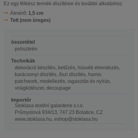
Ez egy félkész termék díszítésre és további alkotáshoz
Átmérő:
1,5 cm
Telt (nem üreges)
összetétel
polisztirén
Technikák
dekoráció készítés, betűzés, húsvéti elrendezés,
karácsonyi díszítés, őszi díszítés, hamis
patchwork, modellezés, ragasztás és nyírás,
virágkötészet, decoupage
Importőr
Stoklasa textilní galanterie s.r.o.
Průmyslová 934/13, 747 23 Bolatice, CZ
www.stoklasa.hu, eshop@stoklasa.hu