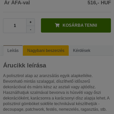
Ár ÁFA-val
516,- HUF
+
KOSÁRBA TENNI
-
Leírás
Nagybani beszerzés
Kérdések
Árucikk leírása
A polisztirol alap az aranzsálás egyik alapkelléke.
Bevonható mintás szalaggal, díszíthető időszerű
dekorációval és máris kész az asztali vagy ajtódísz.
Használhatjuk szalmával bevonva is húsvéti vagy őszi
dekorációként, karácsonra a karácsonyi dísz alapja lehet. A
polisztirol gömböket sokféle technikával készíthetjük -
decoupage, patchwork, festés, nemezelés, ragasztás, stb.