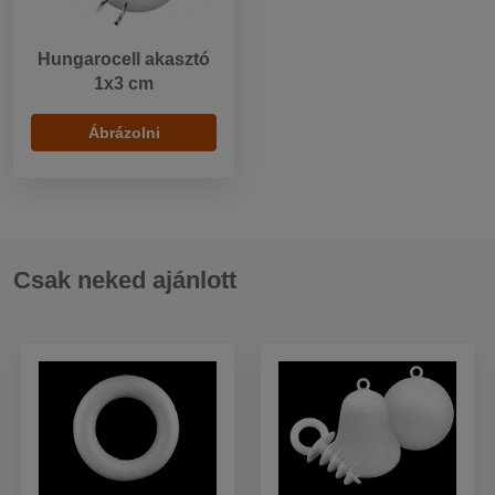
Hungarocell akasztó
1x3 cm
Ábrázolni
Csak neked ajánlott