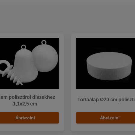
em polisztirol díszekhez
Tortaalap Ø20 cm poliszt
1,1x2,5 cm
Ábrázolni
Ábrázolni