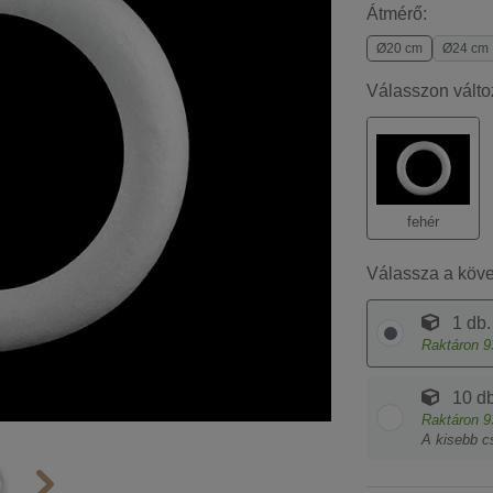
Átmérő:
Ø20 cm
Ø24 cm
Válasszon válto
fehér
Válassza a köv
1 db.
Raktáron
9
10 db
Raktáron
9
A kisebb c