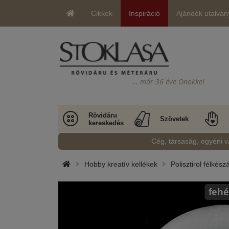
Cikkek
Inspiráció
Ajándék utalván
… már 36 éve Önökkel
Rövidáru
Szövetek
kereskedés
Cég, társaság, egyéni v
Hobby kreatív kellékek
Polisztirol félkész
fehé