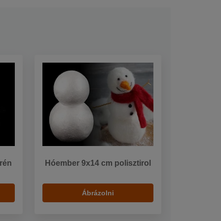
irén
Hóember 9x14 cm polisztirol
Ábrázolni