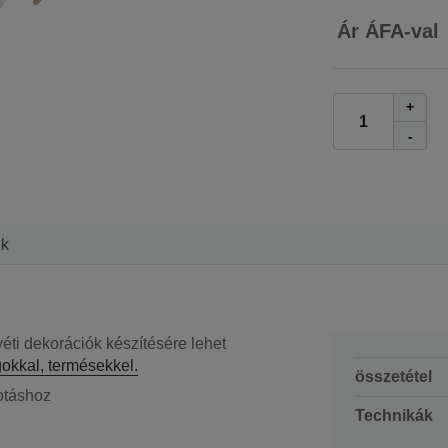
Ár ÁFA-val
+
-
ek
éti dekorációk készítésére lehet
okkal, termésekkel.
összetétel
kotáshoz
Technikák