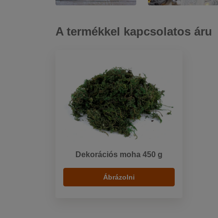
A termékkel kapcsolatos áru
Dekorációs moha 450 g
Ábrázolni