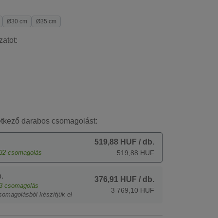
Ø30 cm
Ø35 cm
zatot:
etkező darabos csomagolást:
519,88 HUF
/ db.
32
csomagolás
519,88 HUF
.
376,91 HUF
/ db.
3
csomagolás
3 769,10 HUF
somagolásból készítjük el