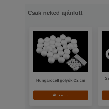
Csak neked ajánlott
Sz
Hungarocell golyók Ø2 cm
Ábrázolni