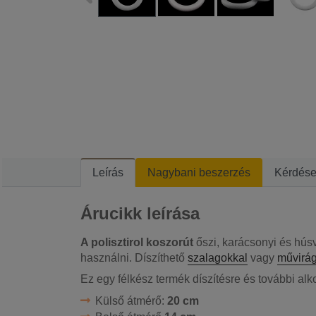
Leírás
Nagybani beszerzés
Kérdés
Árucikk leírása
A polisztirol koszorút
őszi, karácsonyi és húsv
használni. Díszíthető
szalagokkal
vagy
művirág
Ez egy félkész termék díszítésre és további al
Külső átmérő:
20 cm