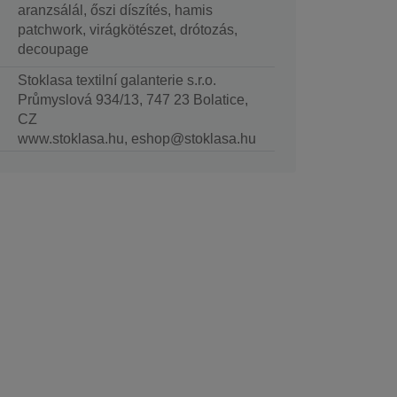
aranzsálál, őszi díszítés, hamis
patchwork, virágkötészet, drótozás,
decoupage
Stoklasa textilní galanterie s.r.o.
Průmyslová 934/13, 747 23 Bolatice,
CZ
www.stoklasa.hu, eshop@stoklasa.hu