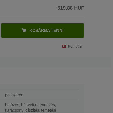
519,88 HUF
KOSÁRBA TENNI
Kombájn
polisztirén
betűzés, húsvéti elrendezés,
karácsonyi díszítés, temetési