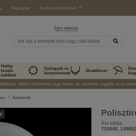
y
Kapcsolat
Fontos információk
Írjon nekünk
Hobby
Gyöngyök és
Diva
kreatív
Divatékszer
komponensek
kieg
kellékek
állalkozó, állami intézmény vagy iskola, és szeretne nagyker áron vásá
áru
Koszorúk
Poliszti
r
Áru kódja:
730048_14985