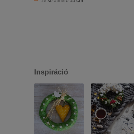
Belső átmérő
14 cm
Inspiráció