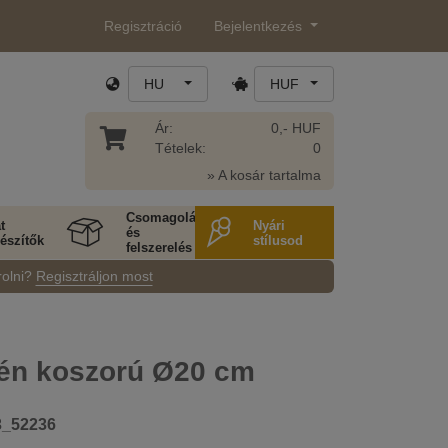
Regisztráció
Bejelentkezés
HU
HUF
Ár:
0,- HUF
Tételek:
0
» A kosár tartalma
Csomagolás
t
Nyári
és
észítők
stílusod
felszerelés
rolni?
Regisztráljon most
rén koszorú Ø20 cm
3_52236