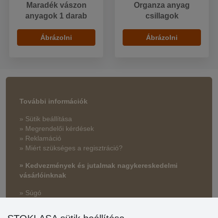
Maradék vászon
Organza anyag
anyagok 1 darab
csillagok
Ábrázolni
Ábrázolni
További információk
» Sütik beállítása
» Megrendelői kérdések
» Reklamáció
» Miért szükséges a regisztráció?
» Kedvezmények és jutalmak nagykereskedelmi
vásárlóinknak
» Súgó