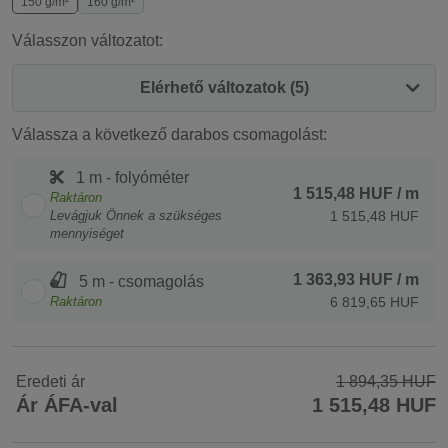
150 g/m²
160 g/m²
Válasszon változatot:
Elérhető változatok (5)
Válassza a következő darabos csomagolást:
1 m - folyóméter
1 515,48 HUF
/ m
Raktáron
Levágjuk Önnek a szükséges
1 515,48 HUF
mennyiséget
1 363,93 HUF
/ m
5 m - csomagolás
Raktáron
6 819,65 HUF
Eredeti ár
1 894,35 HUF
Ár ÁFA-val
1 515,48 HUF