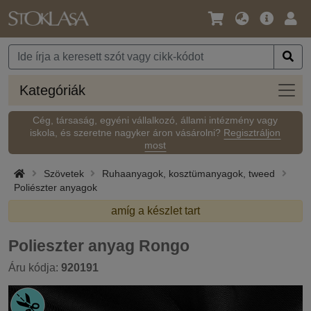
Nyelv
Fő
Beje
/
ajánlat
Pénznem
Kateg
Kategóriák
Cég, társaság, egyéni vállalkozó, állami intézmény vagy
iskola, és szeretne nagyker áron vásárolni?
Regisztráljon
most
Szövetek
Ruhaanyagok, kosztümanyagok, tweed
Poliészter anyagok
amíg a készlet tart
Polieszter anyag Rongo
Áru kódja:
920191