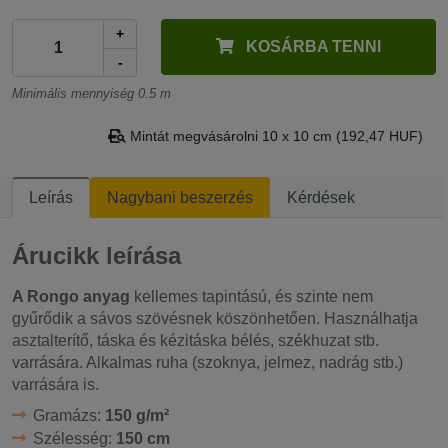
+
KOSÁRBA TENNI
-
Minimális mennyiség 0.5 m
Mintát megvásárolni 10 x 10 cm (192,47 HUF)
Leírás
Nagybani beszerzés
Kérdések
Árucikk leírása
A Rongo anyag
kellemes tapintású, és szinte nem
gyűrődik
a sávos
szövésnek köszönhetően. Használhatja
asztalterítő, táska és kézitáska bélés, székhuzat stb.
varrására. Alkalmas ruha (szoknya, jelmez, nadrág stb.)
varrására is.
Gramázs:
150 g/m²
Szélesség:
150 cm