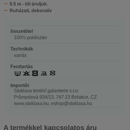
0.5 m - tól áruljuk.
Ruházati, dekoratív
összetétel
100% poliészter
Technikák
varrás
Fenttartás
Importőr
Stoklasa textilní galanterie s.r.o.
Průmyslová 934/13, 747 23 Bolatice, CZ
www.stoklasa.hu, eshop@stoklasa.hu
A termékkel kapcsolatos áru