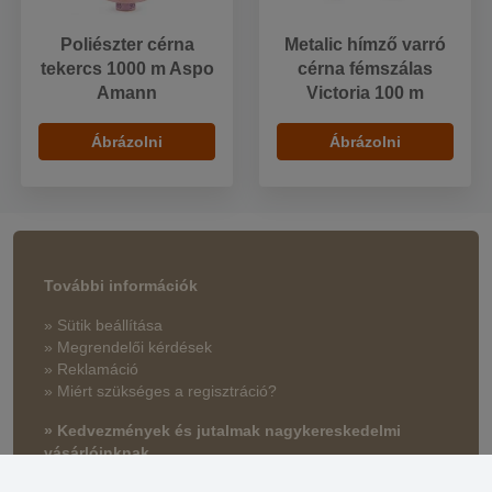
Poliészter cérna
Metalic hímző varró
tekercs 1000 m Aspo
cérna fémszálas
Amann
Victoria 100 m
Ábrázolni
Ábrázolni
További információk
» Sütik beállítása
» Megrendelői kérdések
» Reklamáció
» Miért szükséges a regisztráció?
» Kedvezmények és jutalmak nagykereskedelmi
vásárlóinknak