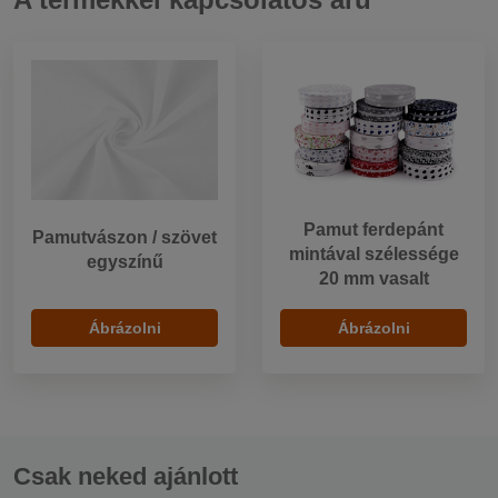
Pamut ferdepánt
Pamutvászon / szövet
mintával szélessége
egyszínű
20 mm vasalt
Ábrázolni
Ábrázolni
Csak neked ajánlott