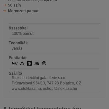
56 szín
Mercezett pamut
összetétel
100% pamut
Technikák
varrás
Fenttartás
Szállító
Stoklasa textilní galanterie s.r.o.
Průmyslová 934/13, 747 23 Bolatice, CZ
www.stoklasa.hu, eshop@stoklasa.hu
A termékkel kapcsolatos áru