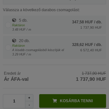
Válassza a következő darabos csomagolást:
5 db.
347,58 HUF
/ db.
Raktáron
1 737,90 HUF
3.48 HUF / m
20 db.
328,62 HUF
/ db.
Raktáron
A kisebb csomagolásból készítjük el
6 572,40 HUF
3.29 HUF / m
Eredeti ár
1 737,90 HUF
Ár ÁFA-val
1 737,90 HUF
+
KOSÁRBA TENNI
-