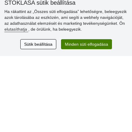
» Súgó
STOKLASA sütik beállítása
Ha rákattint az „Összes süti elfogadása” lehetőségre, beleegyezik
azok tárolásába az eszközén, ami segíti a webhely navigációját,
Vásárlók
az adathasználat elemzését és marketing tevékenységünket. Ön
értékelése
elutasíthatja
, de örülünk, ha beleegyezik.
Excellent service
Sütik beállítása
Minden süti elfogadása
Thank you.
Aktuális 159 recenzió
* Nem ellenőrizzük a recenziókat