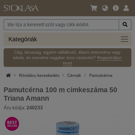
Nyelv
Fő
Beje
/
ajánlat
Pénznem
Kateg
Kategóriák
Cég, társaság, egyéni vállalkozó, állami intézmény vagy
iskola, és szeretne nagyker áron vásárolni?
Regisztráljon
most
Rövidáru kereskedés
Cérnák
Pamutcérna
Pamutcérna 100 m cimkeszáma 50
Triana Amann
Áru kódja:
240233