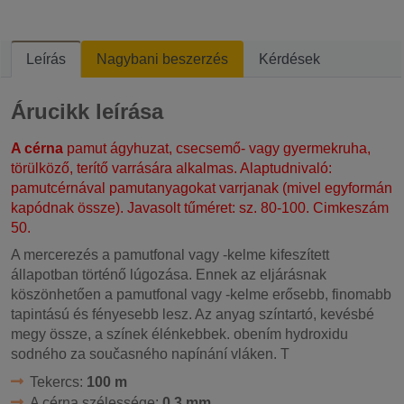
Leírás
Nagybani beszerzés
Kérdések
Árucikk leírása
A cérna
pamut ágyhuzat, csecsemő- vagy gyermekruha,
törülköző, terítő varrására alkalmas. Alaptudnivaló:
pamutcérnával pamutanyagokat varrjanak (mivel egyformán
kapódnak össze). Javasolt tűméret: sz. 80-100. Cimkeszám
50.
A mercerezés a pamutfonal vagy -kelme kifeszített
állapotban történő lúgozása. Ennek az eljárásnak
köszönhetően a pamutfonal vagy -kelme erősebb, finomabb
tapintású és fényesebb lesz. Az anyag színtartó, kevésbé
megy össze, a színek élénkebbek. obením hydroxidu
sodného za současného napínání vláken. T
Tekercs:
100 m
A cérna szélessége:
0,3 mm