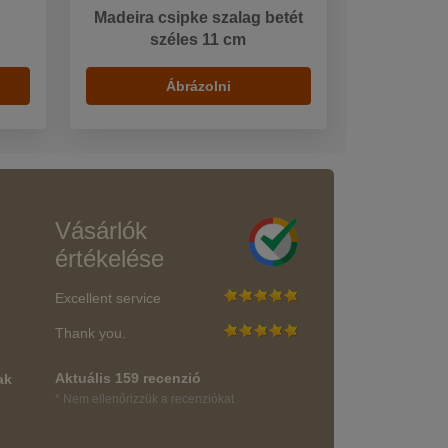
Madeira csipke szalag betét
széles 11 cm
Ábrázolni
Vásárlók
értékelése
Excellent service
Thank you.
Aktuális 159 recenzió
ak
* Nem ellenőrizzük a recenziókat