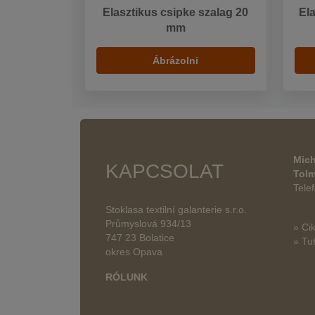
Elasztikus csipke szalag 20
Ela
mm
Ábrázolni
Mich
KAPCSOLAT
Tol
Tele
Stoklasa textilní galanterie s.r.o.
Průmyslová 934/13
» Ci
747 23 Bolatice
» Tut
okres Opava
RÓLUNK