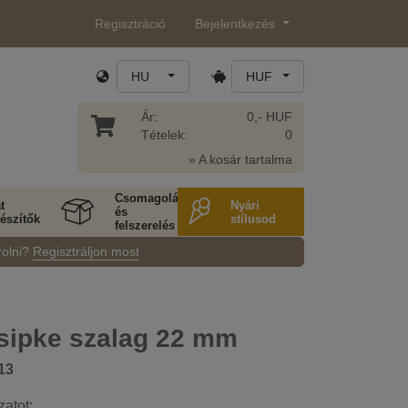
Regisztráció
Bejelentkezés
HU
HUF
Ár:
0,- HUF
Tételek:
0
» A kosár tartalma
Csomagolás
t
Nyári
és
észítők
stílusod
felszerelés
rolni?
Regisztráljon most
sipke szalag 22 mm
13
zatot: