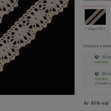
1 világos bézs
Válassza a köv
30 m
Raktáron
90 m
Raktáron
A kisebb c
Ár ÁFA-val