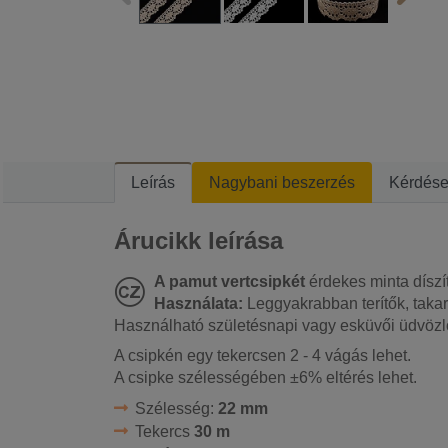
Leírás
Nagybani beszerzés
Kérdés
Árucikk leírása
A pamut vertcsipkét
érdekes minta díszí
Használata:
Leggyakrabban terítők, taka
Használható születésnapi vagy esküvői üdvözlők
A csipkén egy tekercsen 2 - 4 vágás lehet.
A csipke szélességében ±6% eltérés lehet.
Szélesség:
22 mm
Tekercs
30 m