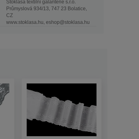
Stoklasa textilní galanterie s.r.o.
Průmyslová 934/13, 747 23 Bolatice,
CZ
www.stoklasa.hu, eshop@stoklasa.hu