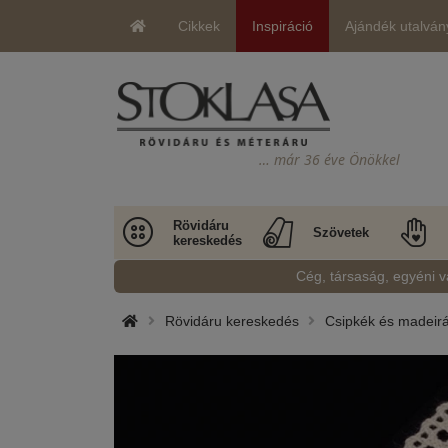
Cikkek
Inspiráció
Ajándék utalván
… már 36 éve Önökkel
Rövidáru
Szövetek
kereskedés
Cég, társaság, egyéni v
Rövidáru kereskedés
Csipkék és madeir