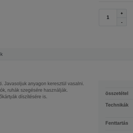
+
-
ek
ti. Javasoljuk anyagon keresztül vasalni.
rók, ruhák szegésére használják.
összetétel
ártyák díszítésére is.
Technikák
Fenttartás