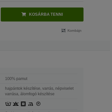
KOSÁRBA TENNI
Kombájn
100% pamut
hajpántok készítése, varrás, népviselet
varrása, álomfogó készítése