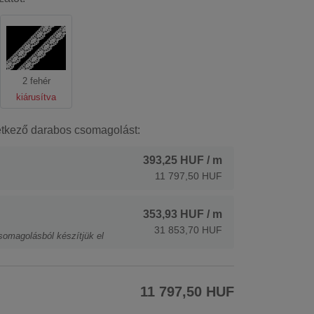
2 fehér
kiárusítva
etkező darabos csomagolást:
393,25 HUF
/ m
11 797,50 HUF
353,93 HUF
/ m
31 853,70 HUF
somagolásból készítjük el
11 797,50 HUF