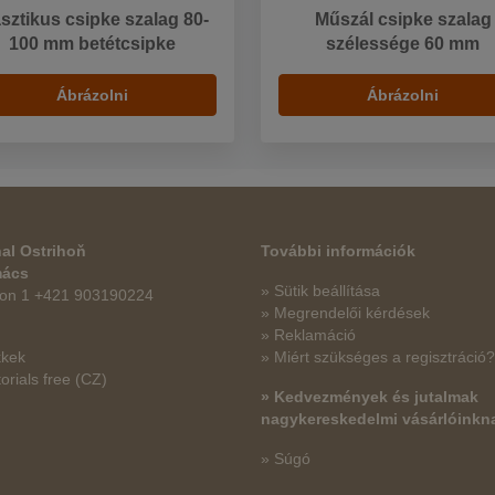
sztikus csipke szalag 80-
Műszál csipke szalag
100 mm betétcsipke
szélessége 60 mm
Ábrázolni
Ábrázolni
al Ostrihoň
További információk
mács
» Sütik beállítása
fon 1 +421 903190224
» Megrendelői kérdések
» Reklamáció
kkek
» Miért szükséges a regisztráció?
orials free
(CZ)
» Kedvezmények és jutalmak
nagykereskedelmi vásárlóinkn
» Súgó