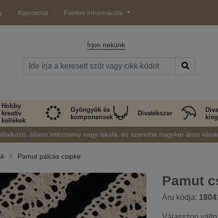
y
Kapcsolat
Fontos információk
Írjon nekünk
Hobby
Gyöngyök és
Diva
kreatív
Divatékszer
komponensek
kieg
kellékek
állalkozó, állami intézmény vagy iskola, és szeretne nagyker áron vásá
ák
Pamut pálcás csipke
Pamut c
Áru kódja:
1804
Válasszon válto