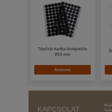
Tépőzár karika öntapadós
Ö
Ø15 mm
Ábrázolni
Mich
KAPCSOLAT
Tol