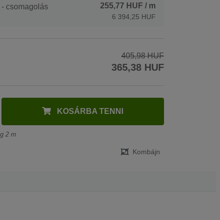
255,77 HUF
/ m
 - csomagolás
6 394,25 HUF
405,98 HUF
365,38 HUF
KOSÁRBA TENNI
ég 2 m
Kombájn