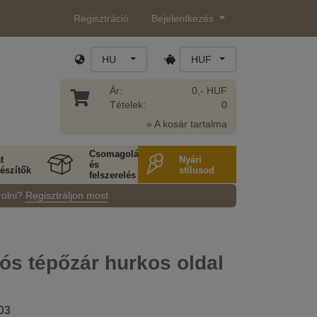
Regisztráció
Bejelentkezés
HU
HUF
Ár:
0,- HUF
Tételek:
0
» A kosár tartalma
Csomagolás
t
Nyári
és
észítők
stílusod
felszerelés
rolni?
Regisztráljon most
s tépőzár hurkos oldal
03