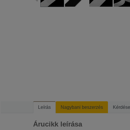
Leírás
Nagybani beszerzés
Kérdés
Árucikk leírása