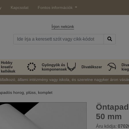
y
Kapcsolat
Fontos információk
Írjon nekünk
Hobby
Gyöngyök és
Diva
kreatív
Divatékszer
komponensek
kieg
kellékek
állalkozó, állami intézmény vagy iskola, és szeretne nagyker áron vásá
padós horog, plüss, komplet
Öntapadó
50 mm
Áru kódja:
0702