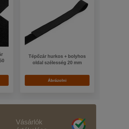
ár
Tépőzár hurkos + bolyhos
50
oldal szélesség 20 mm
Ábrázolni
Vásárlók