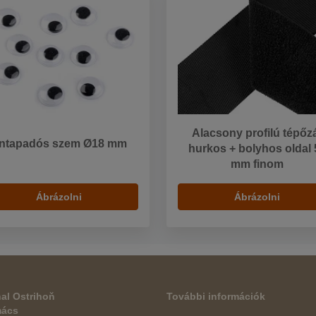
Alacsony profilú tépőz
ntapadós szem Ø18 mm
hurkos + bolyhos oldal 
mm finom
Ábrázolni
Ábrázolni
al Ostrihoň
További információk
mács