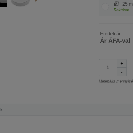
25 m
Raktáron
Eredeti ár
Ár ÁFA-val
+
-
Minimális mennyis
ek