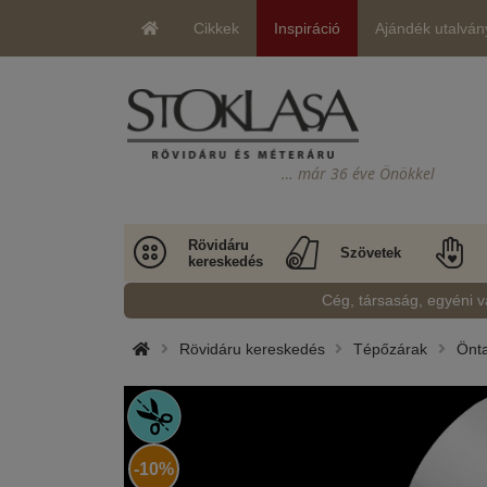
Cikkek
Inspiráció
Ajándék utalván
… már 36 éve Önökkel
Rövidáru
Szövetek
kereskedés
Cég, társaság, egyéni v
Rövidáru kereskedés
Tépőzárak
Önta
-10%