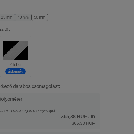
25 mm
40 mm
50 mm
zatot:
2 fehér
újdonság
etkező darabos csomagolást:
 folyóméter
Önnek a szükséges mennyiséget
365,38 HUF
/ m
365,38 HUF