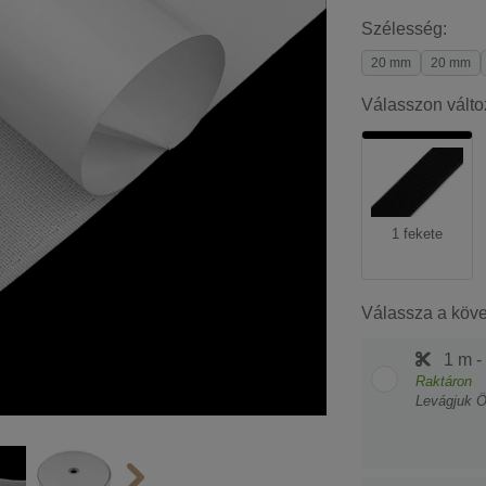
Szélesség:
20 mm
20 mm
Válasszon válto
1 fekete
Válassza a köv
1 m -
Raktáron
Levágjuk 