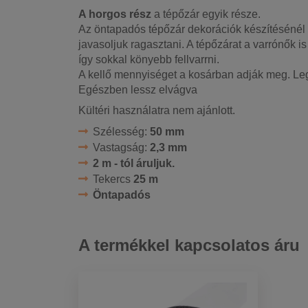
A horgos rész
a tépőzár egyik része.
Az öntapadós tépőzár dekorációk készítésénél 
javasoljuk ragasztani. A tépőzárat a varrónők i
így sokkal könyebb fellvarrni.
A kellő mennyiséget a kosárban adják meg. Le
Egészben lessz elvágva
Kültéri használatra nem ajánlott.
Szélesség:
50 mm
Vastagság:
2,3 mm
2 m - tól áruljuk.
Tekercs
25 m
Öntapadós
A termékkel kapcsolatos áru