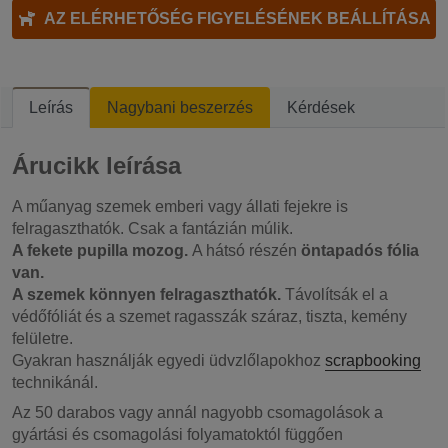
AZ ELÉRHETŐSÉG FIGYELÉSÉNEK BEÁLLÍTÁSA
Leírás
Nagybani beszerzés
Kérdések
Árucikk leírása
A műanyag szemek emberi vagy állati fejekre is
felragaszthatók. Csak a fantázián múlik.
A fekete pupilla mozog.
A hátsó részén
öntapadós fólia
van.
A szemek könnyen felragaszthatók.
Távolítsák el a
védőfóliát és a szemet ragasszák száraz, tiszta, kemény
felületre.
Gyakran használják egyedi üdvzlőlapokhoz
scrapbooking
technikánál.
Az 50 darabos vagy annál nagyobb csomagolások a
gyártási és csomagolási folyamatoktól függően