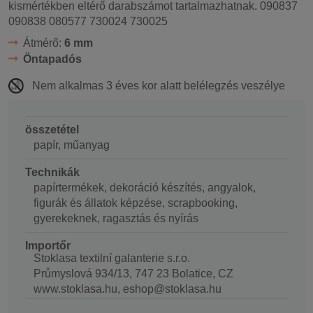
kismértékben eltérő darabszámot tartalmazhatnak. 090837
090838 080577 730024 730025
Átmérő:
6 mm
Öntapadós
Nem alkalmas 3 éves kor alatt belélegzés veszélye
összetétel
papír, műanyag
Technikák
papírtermékek, dekoráció készítés, angyalok,
figurák és állatok képzése, scrapbooking,
gyerekeknek, ragasztás és nyírás
Importőr
Stoklasa textilní galanterie s.r.o.
Průmyslová 934/13, 747 23 Bolatice, CZ
www.stoklasa.hu, eshop@stoklasa.hu