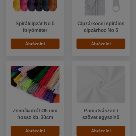
Spirálcipzár No 5
Cipzárkocsi spirálos
folyóméter
cipzárhoz No 5
Ábrázolni
Ábrázolni
Zseníliadrót Ø6 mm
Pamutvászon /
hossz kb. 30cm
szövet egyszínű
Ábrázolni
Ábrázolni