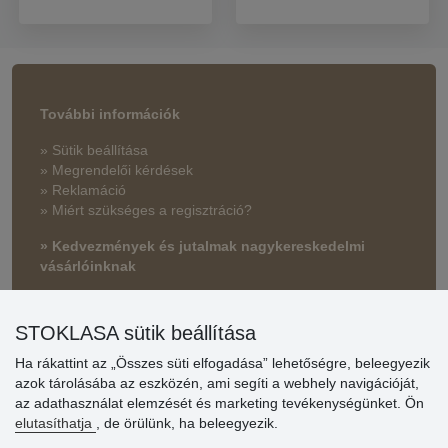
További információk
» Sütik beállítása
» Megrendelői kérdések
» Reklamáció
» Miért szükséges a regisztráció?
» Kedvezmények és jutalmak nagykereskedelmi
vásárlóinknak
» Súgó
STOKLASA sütik beállítása
Ha rákattint az „Összes süti elfogadása” lehetőségre, beleegyezik
Vásárlók
azok tárolásába az eszközén, ami segíti a webhely navigációját,
értékelése
az adathasználat elemzését és marketing tevékenységünket. Ön
elutasíthatja
, de örülünk, ha beleegyezik.
Excellent service