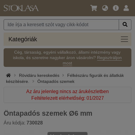
Nyelv
Fő
Beje
/
ajánlat
Pénznem
Kateg
Kategóriák
Cég, társaság, egyéni vállalkozó, állami intézmény vagy
iskola, és szeretne nagyker áron vásárolni?
Regisztráljon
most
Rövidáru kereskedés
Félkészáru figurák és állatkák
készítésére.
Öntapadós szemek
Az áru jelenleg nincs az árukészletben
Feltételezett elérhetőség: 01/2027
Öntapadós szemek Ø6 mm
Áru kódja:
730028