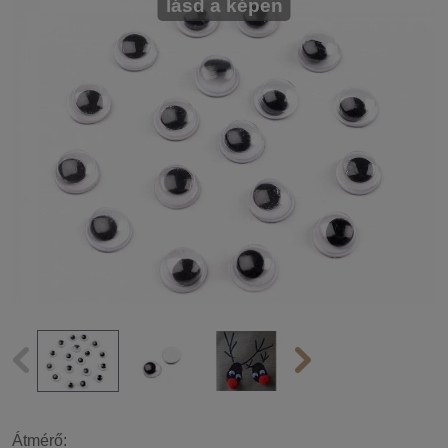
lásd a képen
Átmérő: