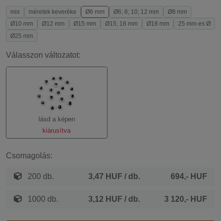
mix
méretek keveréke
Ø6 mm
Ø6; 8; 10; 12 mm
Ø8 mm
Ø10 mm
Ø12 mm
Ø15 mm
Ø15; 18 mm
Ø18 mm
25 mm-es Ø
Ø25 mm
Válasszon változatot:
lásd a képen
kiárusítva
Csomagolás:
200 db.
3,47 HUF
/ db.
694,- HUF
1000 db.
3,12 HUF
/ db.
3 120,- HUF