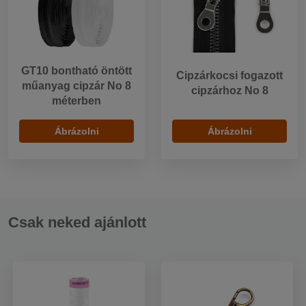
GT10 bontható öntött
Cipzárkocsi fogazott
műanyag cipzár No 8
cipzárhoz No 8
méterben
Ábrázolni
Ábrázolni
Csak neked ajánlott