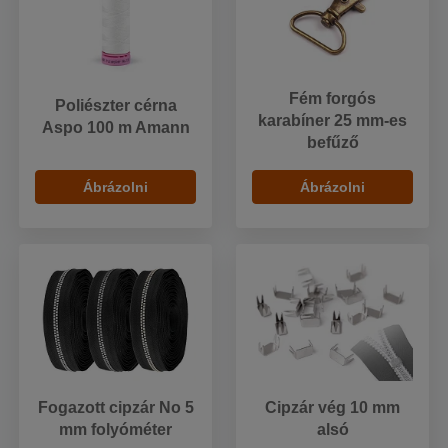
Fém forgós
Poliészter cérna
karabíner 25 mm-es
Aspo 100 m Amann
befűző
Ábrázolni
Ábrázolni
Fogazott cipzár No 5
Cipzár vég 10 mm
mm folyóméter
alsó