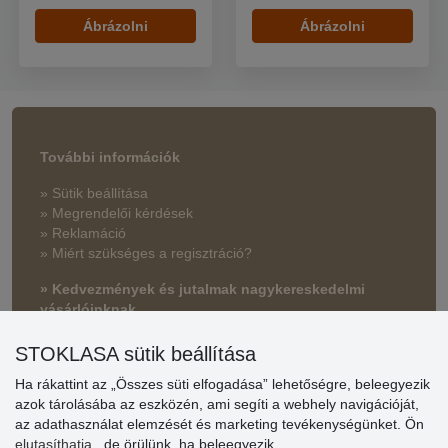
Ábrázolni
Ábrázolni
További információk
» Sütik beállítása
» Megrendelői kérdések
» Reklamáció
» Miért szükséges a regisztráció?
» Kedvezmények és jutalmak nagykereskedelmi
vásárlóinknak
» Súgó
STOKLASA sütik beállítása
Ha rákattint az „Összes süti elfogadása” lehetőségre, beleegyezik
azok tárolásába az eszközén, ami segíti a webhely navigációját,
Vásárlók
az adathasználat elemzését és marketing tevékenységünket. Ön
értékelése
elutasíthatja
, de örülünk, ha beleegyezik.