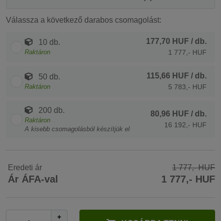
Válassza a következő darabos csomagolást:
177,70 HUF
/ db.
10 db.
Raktáron
1 777,- HUF
115,66 HUF
/ db.
50 db.
Raktáron
5 783,- HUF
200 db.
80,96 HUF
/ db.
Raktáron
16 192,- HUF
A kisebb csomagolásból készítjük el
Eredeti ár
1 777,- HUF
Ár ÁFA-val
1 777,- HUF
+