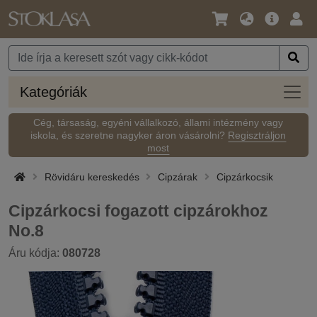
Nyelv
Fő
Beje
/
ajánlat
Pénznem
Kateg
Kategóriák
Cég, társaság, egyéni vállalkozó, állami intézmény vagy
iskola, és szeretne nagyker áron vásárolni?
Regisztráljon
most
Rövidáru kereskedés
Cipzárak
Cipzárkocsik
Cipzárkocsi fogazott cipzárokhoz
No.8
Áru kódja:
080728