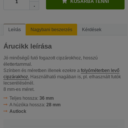
KOSÁRBA TENNI
-
Leírás
Nagybani beszerzés
Kérdések
Árucikk leírása
Jó minőségű futó fogazott cipzárokhoz, hosszú
élettertammal.
Színben és méretben illenek ezekre a
folyóméterben levő
cipzárakhoz.
Használható magában is, pl. elhasznált futók
lecserélésénél.
8 mm-es méret.
Teljes hossza:
36 mm
A húzóka hossza:
28 mm
Autlock