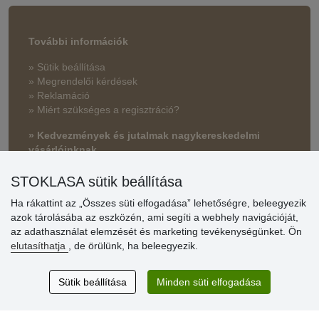
További információk
» Sütik beállítása
» Megrendelői kérdések
» Reklamáció
» Miért szükséges a regisztráció?
» Kedvezmények és jutalmak nagykereskedelmi
vásárlóinknak
» Súgó
STOKLASA sütik beállítása
Ha rákattint az „Összes süti elfogadása” lehetőségre, beleegyezik
azok tárolásába az eszközén, ami segíti a webhely navigációját,
Vásárlók
az adathasználat elemzését és marketing tevékenységünket. Ön
értékelése
elutasíthatja
, de örülünk, ha beleegyezik.
Excellent service
Sütik beállítása
Minden süti elfogadása
Thank you.