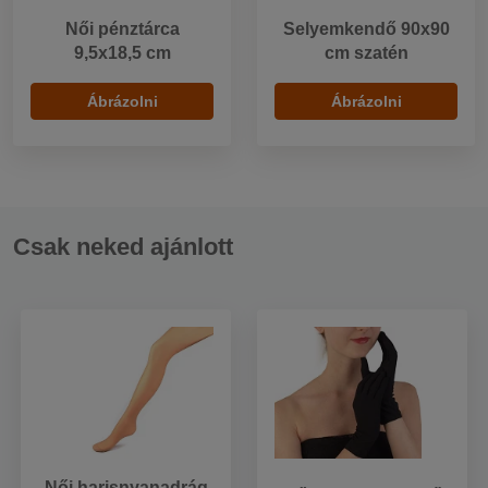
Női pénztárca
Selyemkendő 90x90
9,5x18,5 cm
cm szatén
Ábrázolni
Ábrázolni
Csak neked ajánlott
Női harisnyanadrág