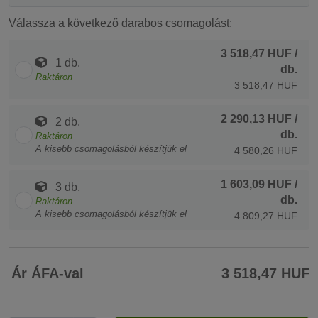
Válassza a következő darabos csomagolást:
3 518,47 HUF
/
1 db.
db.
Raktáron
3 518,47 HUF
2 290,13 HUF
/
2 db.
db.
Raktáron
A kisebb csomagolásból készítjük el
4 580,26 HUF
1 603,09 HUF
/
3 db.
db.
Raktáron
A kisebb csomagolásból készítjük el
4 809,27 HUF
Ár ÁFA-val
3 518,47 HUF