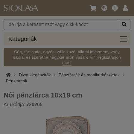
Nyelv
Fő
Beje
/
ajánlat
Pénznem
Kateg
Kategóriák
Cég, társaság, egyéni vállalkozó, állami intézmény vagy
iskola, és szeretne nagyker áron vásárolni?
Regisztráljon
most
Divat kiegészítők
Pénztárcák és manikürkészletek
Pénztárcák
Női pénztárca 10x19 cm
Áru kódja:
720265