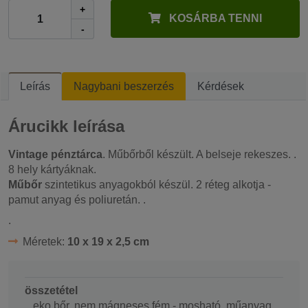
+
KOSÁRBA TENNI
-
Leírás
Nagybani beszerzés
Kérdések
Árucikk leírása
Vintage pénztárca
.
Műbőrből készült. A belseje rekeszes.
.
8 hely kártyáknak.
Műbőr
szintetikus anyagokból készül. 2 réteg alkotja -
pamut anyag és poliuretán. .
.
Méretek:
10 x 19 x 2,5 cm
összetétel
eko bőr, nem mágneses fém - mosható, műanyag,