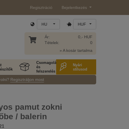
Regisztráció
Bejelentkezés
HU
HUF
Ár:
0,- HUF
Tételek:
0
» A kosár tartalma
Csomagolás
t
Nyári
és
észítők
stílusod
felszerelés
rolni?
Regisztráljon most
nyos pamut zokni
őbe / balerin
21