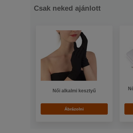
Csak neked ajánlott
Nő
Női alkalmi kesztyű
Ábrázolni