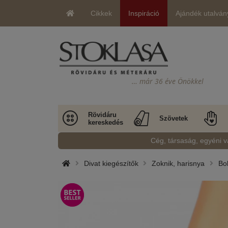
Cikkek
Inspiráció
Ajándék utalván
… már 36 éve Önökkel
Rövidáru
Szövetek
kereskedés
Cég, társaság, egyéni v
Divat kiegészítők
Zoknik, harisnya
Bok