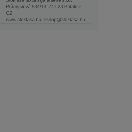
Stoklasa textilní galanterie s.r.o.
Průmyslová 934/13, 747 23 Bolatice,
CZ
www.stoklasa.hu, eshop@stoklasa.hu