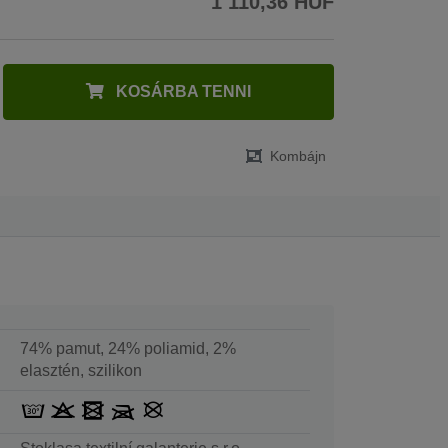
1 110,36 HUF
KOSÁRBA TENNI
Kombájn
74% pamut, 24% poliamid, 2%
elasztén, szilikon