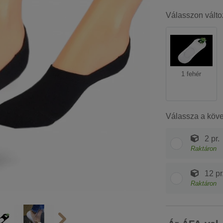
Válasszon válto
1 fehér
Válassza a köv
2 pr.
Raktáron
12 pr
Raktáron