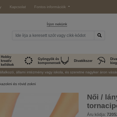
y
Kapcsolat
Fontos információk
Írjon nekünk
Hobby
Gyöngyök és
Diva
kreatív
Divatékszer
komponensek
kieg
kellékek
állalkozó, állami intézmény vagy iskola, és szeretne nagyker áron vásá
azokni és rövid zokni
Női / lá
tornacip
Áru kódja:
7205