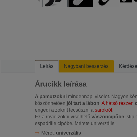
Leírás
Nagybani beszerzés
Kérdés
Árucikk leírása
A pamutzokni
mindennapi viselet. Nagyon kén
köszönhetően
jól tart a lábon
.
A hátsó részen
engedi a zoknit lecsúszni a
sarokról
.
Ez a rövid zokni viselhető
vászoncipőbe
, sli
espadrille cipőbe. Mérete univerzális.
Méret:
univerzális