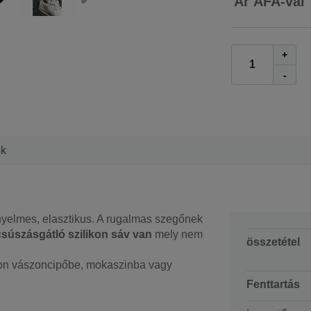
Ár ÁFA-val
+
-
ek
yelmes, elasztikus. A rugalmas szegőnek
csúszásgátló szilikon sáv van
mely nem
összetétel
p on vászoncipőbe, mokaszinba vagy
Fenttartás