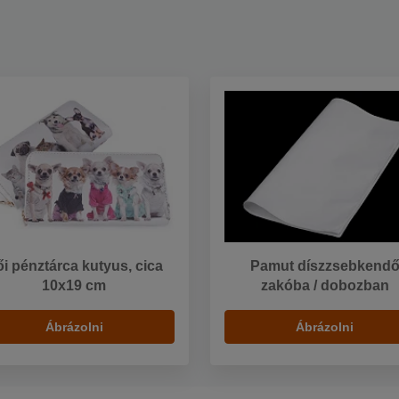
i pénztárca kutyus, cica
Pamut díszzsebkend
10x19 cm
zakóba / dobozban
Ábrázolni
Ábrázolni