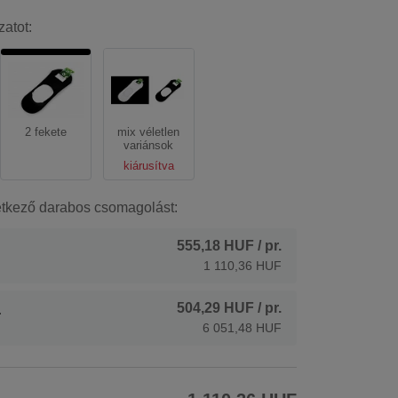
zatot:
2 fekete
mix véletlen
variánsok
kiárusítva
etkező darabos csomagolást:
555,18 HUF
/ pr.
1 110,36 HUF
504,29 HUF
/ pr.
.
6 051,48 HUF