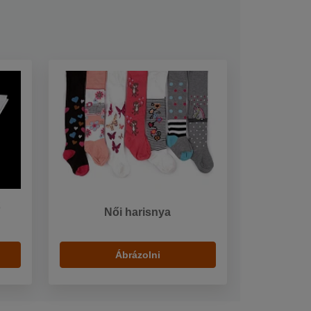
ő
Női harisnya
Ábrázolni