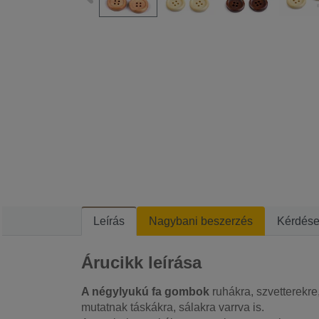
Leírás
Nagybani beszerzés
Kérdés
Árucikk leírása
A négylyukú fa gombok
ruhákra, szvetterekre
mutatnak táskákra, sálakra varrva is.