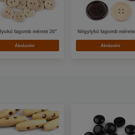
lyukú fagomb mérete 20"
Négylykú fagomb mérete
Ábrázolni
Ábrázolni