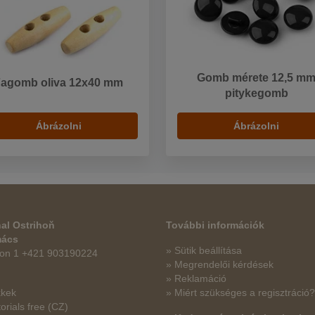
Gomb mérete 12,5 m
Fagomb oliva 12x40 mm
pitykegomb
Ábrázolni
Ábrázolni
al Ostrihoň
További információk
mács
» Sütik beállítása
fon 1 +421 903190224
» Megrendelői kérdések
» Reklamáció
kkek
» Miért szükséges a regisztráció?
orials free
(CZ)