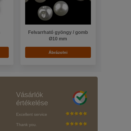
m
Felvarrható gyöngy / gomb
Ø10 mm
Ábrázolni
Vásárlók
értékelése
Excellent service
Thank you.