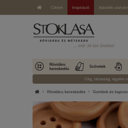
Cikkek
Inspiráció
Ajándék utalván
… már 36 éve Önökkel
Rövidáru
Szövetek
kereskedés
Cég, társaság, egyéni v
Rövidáru kereskedés
Gombok és kapcso