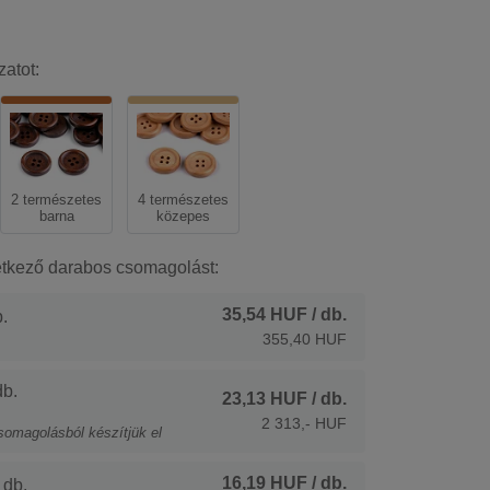
zatot:
2 természetes
4 természetes
barna
közepes
etkező darabos csomagolást:
35,54 HUF
/ db.
.
355,40 HUF
b.
23,13 HUF
/ db.
2 313,- HUF
somagolásból készítjük el
16,19 HUF
/ db.
 db.