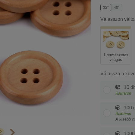
32"
40"
Válasszon válto
1 természetes
világos
Válassza a köv
10 db
Raktáron
100 d
Raktáron
A kisebb c
1000