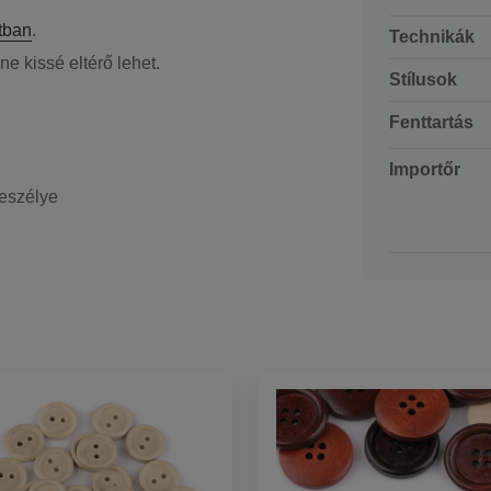
tban
.
Technikák
e kissé eltérő lehet.
Stílusok
Fenttartás
Importőr
veszélye