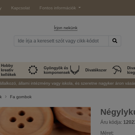
y
Kapcsolat
Fontos információk
Írjon nekünk
Hobby
Gyöngyök és
Diva
kreatív
Divatékszer
komponensek
kieg
kellékek
állalkozó, állami intézmény vagy iskola, és szeretne nagyker áron vásá
k
Fa gombok
Négylyk
Áru kódja:
1202
Méret: