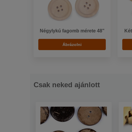
Négylykú fagomb mérete 48"
Két
Ábrázolni
Csak neked ajánlott