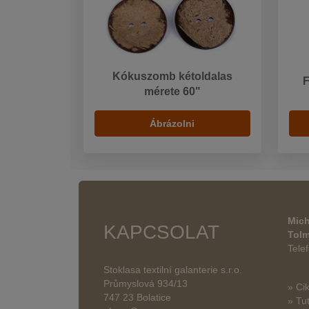
Kókuszomb kétoldalas
mérete 60"
Ábrázolni
Mich
KAPCSOLAT
Tol
Tele
Stoklasa textilní galanterie s.r.o.
Průmyslová 934/13
» Ci
747 23 Bolatice
» Tut