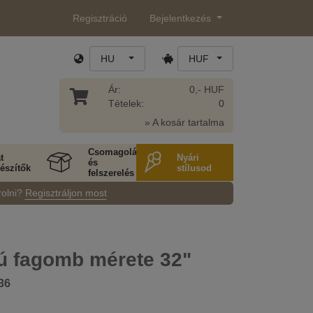
Regisztráció
Bejelentkezés
HU
HUF
Ár:
0,- HUF
Tételek:
0
» A kosár tartalma
Csomagolás
t
Nyári
és
észítők
stílusod
felszerelés
rolni?
Regisztráljon most
ú fagomb mérete 32"
36