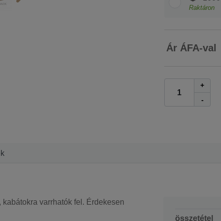
Raktáron
Ár ÁFA-val
+
-
ek
, kabátokra varrhatók fel. Érdekesen
összetétel