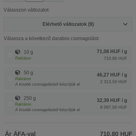
Válasszon változatot:
Elérhető változatok (9)
Válassza a következő darabos csomagolást:
71,08 HUF
/ g
10 g
Raktáron
710,80 HUF
50 g
46,27 HUF
/ g
Raktáron
2 313,50 HUF
A kisebb csomagolásból készítjük el
250 g
32,39 HUF
/ g
Raktáron
8 097,50 HUF
A kisebb csomagolásból készítjük el
Ár ÁFA-val
710,80 HUF