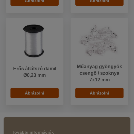
Ábrázolni
Ábrázolni
Műanyag gyöngyök
Erős átlátszó damil
csengő / szoknya
Ø0,23 mm
7x12 mm
Ábrázolni
Ábrázolni
További információk