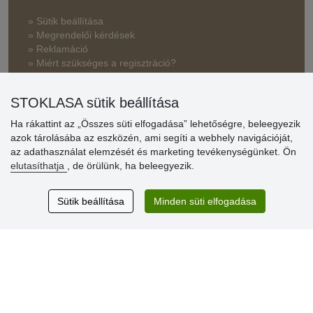
» Sütik beállítása
» Megrendelői kérdések
» Reklamáció
» Miért szükséges a regisztráció?
» Kedvezmények és jutalmak nagykereskedelmi
STOKLASA sütik beállítása
vásárlóinknak
Ha rákattint az „Összes süti elfogadása” lehetőségre, beleegyezik
» Súgó
azok tárolásába az eszközén, ami segíti a webhely navigációját,
az adathasználat elemzését és marketing tevékenységünket. Ön
elutasíthatja
, de örülünk, ha beleegyezik.
Vásárlók
értékelése
Sütik beállítása
Minden süti elfogadása
Excellent service
Thank you.
Aktuális 159 recenzió
* Nem ellenőrizzük a recenziókat