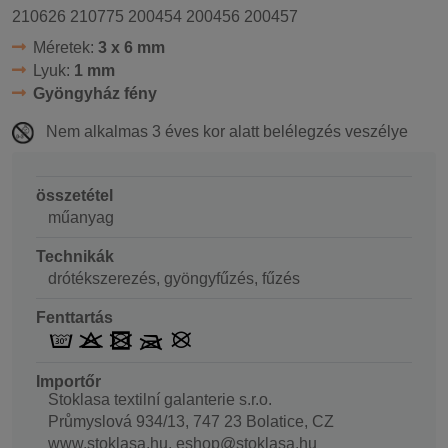
210626 210775 200454 200456 200457
Méretek:
3 x 6 mm
Lyuk:
1 mm
Gyöngyház fény
Nem alkalmas 3 éves kor alatt belélegzés veszélye
összetétel
műanyag
Technikák
drótékszerezés, gyöngyfűzés, fűzés
Fenttartás
Importőr
Stoklasa textilní galanterie s.r.o.
Průmyslová 934/13, 747 23 Bolatice, CZ
www.stoklasa.hu, eshop@stoklasa.hu