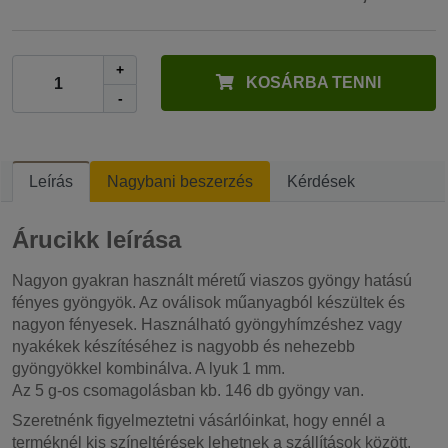
+
KOSÁRBA TENNI
-
Leírás
Nagybani beszerzés
Kérdések
Árucikk leírása
Nagyon gyakran használt méretű viaszos gyöngy hatású
fényes gyöngyök. Az oválisok műanyagból készültek és
nagyon fényesek. Használható gyöngyhímzéshez vagy
nyakékek készítéséhez is nagyobb és nehezebb
gyöngyökkel kombinálva. A lyuk 1 mm.
Az 5 g-os csomagolásban kb. 146 db gyöngy van.
Szeretnénk figyelmeztetni vásárlóinkat, hogy ennél a
terméknél kis színeltérések lehetnek a szállítások között.