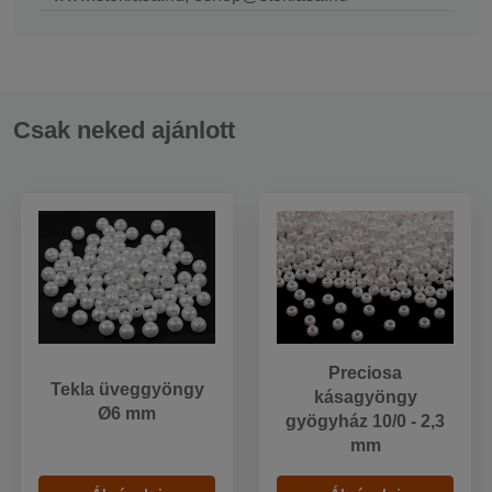
Csak neked ajánlott
Preciosa
Tekla üveggyöngy
kásagyöngy
Ø6 mm
gyögyház 10/0 - 2,3
mm