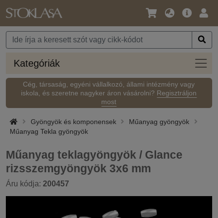
Nyelv
Fő
Beje
/
ajánlat
Pénznem
Kateg
Kategóriák
Cég, társaság, egyéni vállalkozó, állami intézmény vagy
iskola, és szeretne nagyker áron vásárolni?
Regisztráljon
most
Gyöngyök és komponensek
Műanyag gyöngyök
Műanyag Tekla gyöngyök
Műanyag teklagyöngyök / Glance
rizsszemgyöngyök 3x6 mm
Áru kódja:
200457