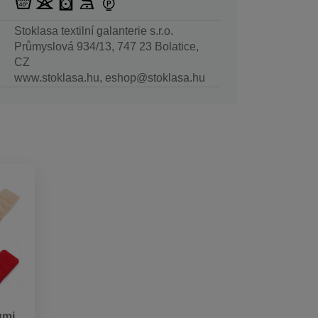
Stoklasa textilní galanterie s.r.o.
Průmyslová 934/13, 747 23 Bolatice,
CZ
www.stoklasa.hu, eshop@stoklasa.hu
umi