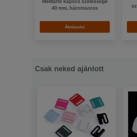
Melltartó kapocs szélessége
sz
40 mm, háromsoros
Ábrázolni
Csak neked ajánlott