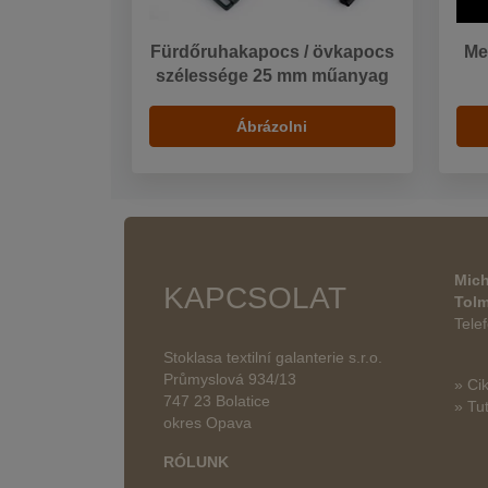
Fürdőruhakapocs / övkapocs
Me
szélessége 25 mm műanyag
Ábrázolni
Mich
KAPCSOLAT
Tol
Tele
Stoklasa textilní galanterie s.r.o.
Průmyslová 934/13
» Ci
747 23 Bolatice
» Tut
okres Opava
RÓLUNK