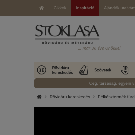
Cikkek
Inspiráció
Ajándék utalván
… már 36 éve Önökkel
Rövidáru
Szövetek
kereskedés
Cég, társaság, egyéni v
Rövidáru kereskedés
Félkésztermék für