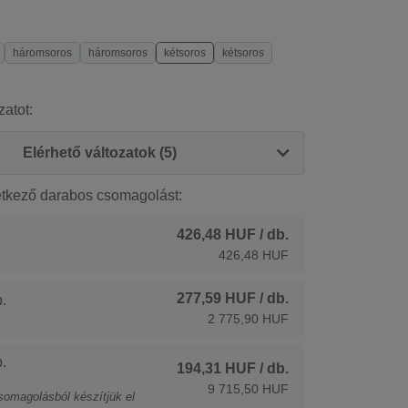
háromsoros
háromsoros
kétsoros
kétsoros
zatot:
Elérhető változatok (5)
etkező darabos csomagolást:
426,48 HUF
/ db.
426,48 HUF
277,59 HUF
/ db.
.
2 775,90 HUF
.
194,31 HUF
/ db.
9 715,50 HUF
somagolásból készítjük el