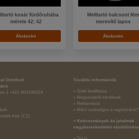
lltartó kosár fürdőruhába
Melltartó halcsont fé
mérete 42; 42
merevítő lapos
Ábrázolni
Ábrázolni
al Ostrihoň
További információk
mács
» Sütik beállítása
fon 1 +421 903190224
» Megrendelői kérdések
» Reklamáció
kkek
» Miért szükséges a regisztráció?
orials free
(CZ)
» Kedvezmények és jutalmak
nagykereskedelmi vásárlóinkn
» Súgó