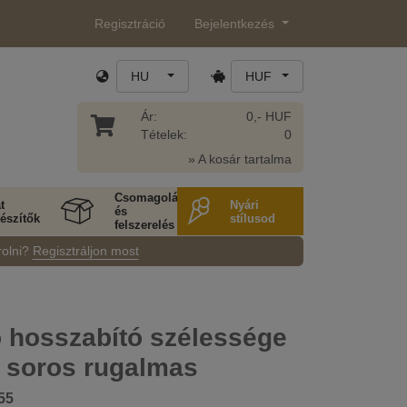
Regisztráció
Bejelentkezés
HU
HUF
Ár:
0,- HUF
Tételek:
0
» A kosár tartalma
Csomagolás
t
Nyári
és
észítők
stílusod
felszerelés
rolni?
Regisztráljon most
ó hosszabító szélessége
 soros rugalmas
55