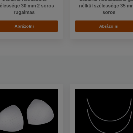
élessége 30 mm 2 soros
nélkül szélessége 35 m
rugalmas
soros
Ábrázolni
Ábrázolni