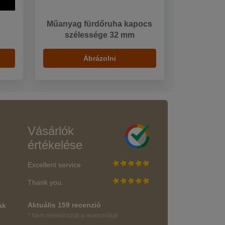
m
Műanyag fürdőruha kapocs
szélessége 32 mm
Ábrázolni
Vásárlók
értékelése
Excellent service
Thank you.
Aktuális 159 recenzió
ak
* Nem ellenőrizzük a recenziókat