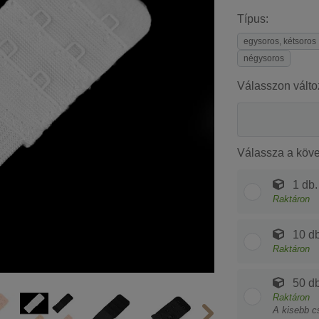
Típus:
egysoros, kétsoros
négysoros
Válasszon válto
Válassza a köv
1 db.
Raktáron
10 db
Raktáron
50 db
Raktáron
A kisebb c