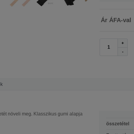
Ár ÁFA-val
+
-
ek
letét növeli meg. Klasszikus gumi alapja
összetétel