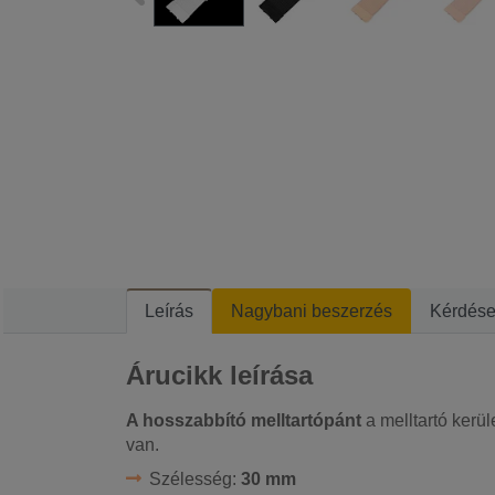
Leírás
Nagybani beszerzés
Kérdés
Árucikk leírása
A hosszabbító melltartópánt
a melltartó kerü
van.
Szélesség:
30 mm