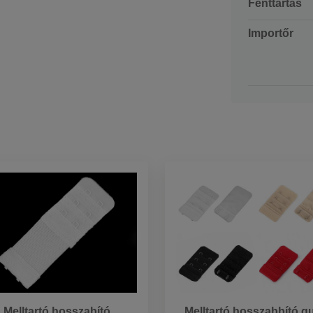
Fenttartás
Importőr
Melltartó hosszabító
Melltartó hosszabbító g