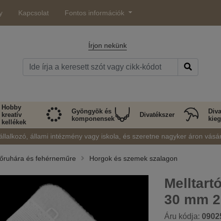
y
Kapcsolat
Fontos információk
Írjon nekünk
Hobby
Gyöngyök és
Diva
kreatív
Divatékszer
komponensek
kieg
kellékek
állalkozó, állami intézmény vagy iskola, és szeretne nagyker áron vásá
dőruhára és fehérneműre
Horgok és szemek szalagon
Melltart
30 mm 2
Áru kódja:
0902