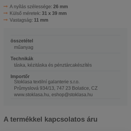
A nyílás szélessége:
26 mm
Külső méretek:
31 x 39 mm
Vastagság:
11 mm
összetétel
műanyag
Technikák
táska, kézitáska és pénztárcakészítés
Importőr
Stoklasa textilní galanterie s.r.o.
Průmyslová 934/13, 747 23 Bolatice, CZ
www.stoklasa.hu, eshop@stoklasa.hu
A termékkel kapcsolatos áru