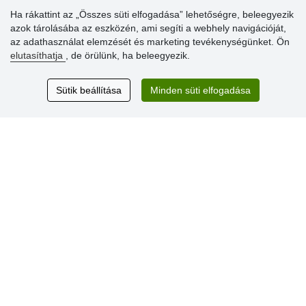
Ha rákattint az „Összes süti elfogadása” lehetőségre, beleegyezik
azok tárolásába az eszközén, ami segíti a webhely navigációját,
Vásárlók
az adathasználat elemzését és marketing tevékenységünket. Ön
értékelése
elutasíthatja
, de örülünk, ha beleegyezik.
Excellent service
Sütik beállítása
Minden süti elfogadása
Thank you.
Aktuális 159 recenzió
* Nem ellenőrizzük a recenziókat
© Stoklasa textilní galanterie s.r.o. 2026.