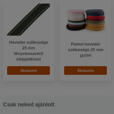
Heveder szélessége
Pamut heveder
25 mm
szélessége 25 mm
fényvisszaverő
gurtni
steppeléssel
Ábrázolni
Ábrázolni
Csak neked ajánlott