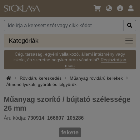
Nyelv
Fő
Beje
/
ajánlat
Pénznem
Kateg
Kategóriák
Cég, társaság, egyéni vállalkozó, állami intézmény vagy
iskola, és szeretne nagyker áron vásárolni?
Regisztráljon
most
Rövidáru kereskedés
Műanyag rövidárú kellékek
Átmenő lyukak, gyűrűk és félgyűrűk
Műanyag szorító / bújtató szélessége
26 mm
Áru kódja:
730914_166807_105286
fekete