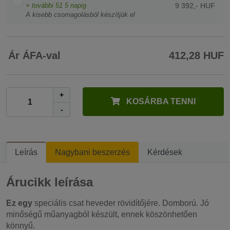
+ további
51
5 napig
9 392,- HUF
A kisebb csomagolásból készítjük el
Ár ÁFA-val
412,28 HUF
+
KOSÁRBA TENNI
-
Leírás
Nagybani beszerzés
Kérdések
Árucikk leírása
Ez egy
speciális csat heveder rövidítőjére. Domború. Jó
minőségű műanyagból készült, ennek köszönhetően
könnyű.