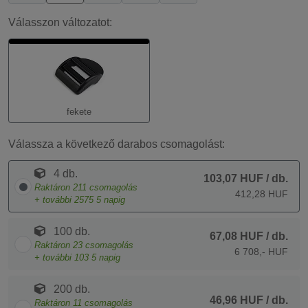
Válasszon változatot:
fekete
Válassza a következő darabos csomagolást:
4 db.
103,07 HUF
/ db.
Raktáron
211
csomagolás
412,28 HUF
+ további
2575
5 napig
100 db.
67,08 HUF
/ db.
Raktáron
23
csomagolás
6 708,- HUF
+ további
103
5 napig
200 db.
46,96 HUF
/ db.
Raktáron
11
csomagolás