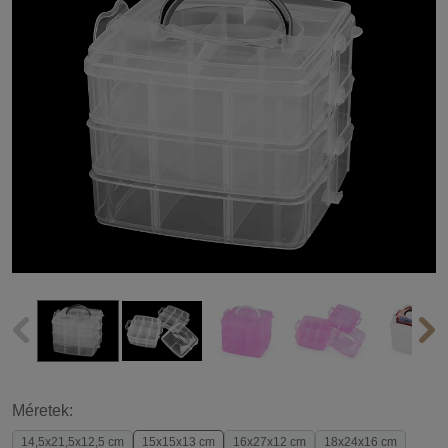
Méretek:
14,5x21,5x12,5 cm
15x15x13 cm
16x27x12 cm
18x24x16 cm