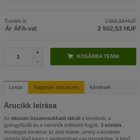
Eredeti ár
2 502,53 HUF
Ár ÁFA-val
2 502,53 HUF
+
KOSÁRBA TENNI
-
Leírás
Nagybani beszerzés
Kérdések
Árucikk leírása
Az
okosan összecsukható tálcát
a kreatívok, a
gyöngyfűzők és a varrónők értékelni fogják.
3 szintes
,
mindegyik konténer az alsó fedele, amely a konténer
oldalán lévő kapocs segítségével van összekötve. A felső