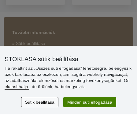
További információk
» Sütik beállítása
» Megrendelői kérdések
» Reklamáció
STOKLASA sütik beállítása
» Miért szükséges a regisztráció?
Ha rákattint az „Összes süti elfogadása” lehetőségre, beleegyezik
» Kedvezmények és jutalmak nagykereskedelmi
azok tárolásába az eszközén, ami segíti a webhely navigációját,
vásárlóinknak
az adathasználat elemzését és marketing tevékenységünket. Ön
elutasíthatja
, de örülünk, ha beleegyezik.
» Súgó
Sütik beállítása
Minden süti elfogadása
Vásárlók
értékelése
Excellent service