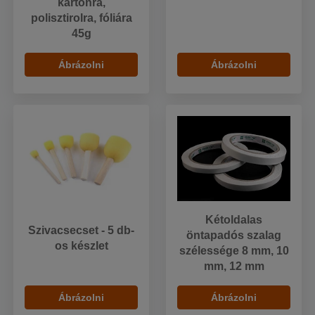
kartonra,
polisztirolra, fóliára
45g
Ábrázolni
Ábrázolni
Kétoldalas
Szivacsecset - 5 db-
öntapadós szalag
os készlet
szélessége 8 mm, 10
mm, 12 mm
Ábrázolni
Ábrázolni