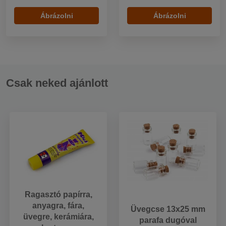
Ábrázolni
Ábrázolni
Csak neked ajánlott
Ragasztó papírra,
anyagra, fára,
Üvegcse 13x25 mm
üvegre, kerámiára,
parafa dugóval