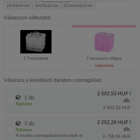
19x33x24 cm
20x33x15 cm
20,5x41x15,5 cm
Válasszon változatot:
1 Transparent
2 rózsaszín világos
kiárusítva
Válassza a következő darabos csomagolást:
2 502,53 HUF
/
1 db.
db.
Raktáron
2 502,53 HUF
2 252,28 HUF
/
3 db.
db.
Raktáron
A kisebb csomagolásból készítjük el
6 756,84 HUF