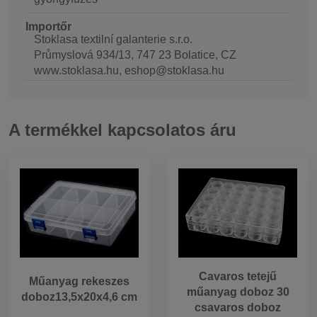
Importőr
Stoklasa textilní galanterie s.r.o.
Průmyslová 934/13, 747 23 Bolatice, CZ
www.stoklasa.hu, eshop@stoklasa.hu
A termékkel kapcsolatos áru
Cavaros tetejű
Műanyag rekeszes
műanyag doboz 30
doboz13,5x20x4,6 cm
csavaros doboz