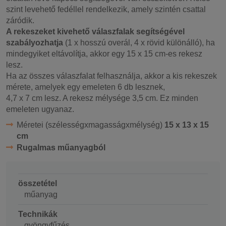
szint levehető fedéllel rendelkezik, amely szintén csattal
záródik.
A rekeszeket kivehető válaszfalak segítségével
szabályozhatja
(1 x hosszú overál, 4 x rövid különálló), ha
mindegyiket eltávolítja, akkor egy 15 x 15 cm-es rekesz
lesz.
Ha az összes válaszfalat felhasználja, akkor a kis rekeszek
mérete, amelyek egy emeleten 6 db lesznek,
4,7 x 7 cm lesz. A rekesz mélysége 3,5 cm. Ez minden
emeleten ugyanaz.
Méretei (szélességxmagasságxmélység)
15 x 13 x 15
cm
Rugalmas műanyagból
összetétel
műanyag
Technikák
gyöngyfűzés