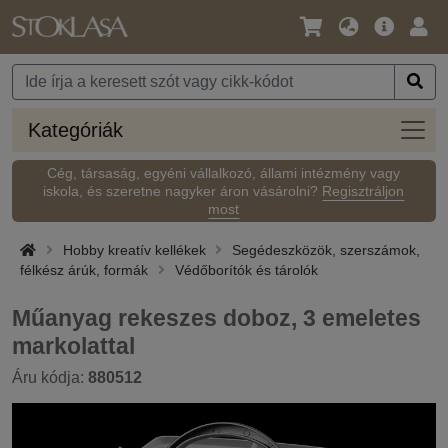
Nyelv
Fő
Beje
/
ajánlat
Pénznem
Kateg
Kategóriák
Cég, társaság, egyéni vállalkozó, állami intézmény vagy
iskola, és szeretne nagyker áron vásárolni?
Regisztráljon
most
Hobby kreatív kellékek
Segédeszközök, szerszámok,
félkész árúk, formák
Védőborítók és tárolók
Műanyag rekeszes doboz, 3 emeletes
markolattal
Áru kódja:
880512