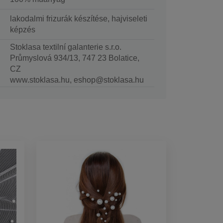
lakodalmi frizurák készítése, hajviseleti
képzés
Stoklasa textilní galanterie s.r.o.
Průmyslová 934/13, 747 23 Bolatice,
CZ
www.stoklasa.hu, eshop@stoklasa.hu