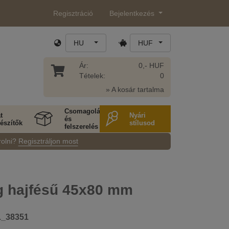
Regisztráció
Bejelentkezés
HU
HUF
Ár:
0,- HUF
Tételek:
0
» A kosár tartalma
Csomagolás
t
Nyári
és
észítők
stílusod
felszerelés
rolni?
Regisztráljon most
 hajfésű 45x80 mm
1_38351