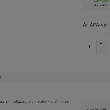
Raktáron
5
A kisebb c
Ár ÁFA-val
+
-
ek
, de hétköznapi viseletnek is. A fésűre
összetétel