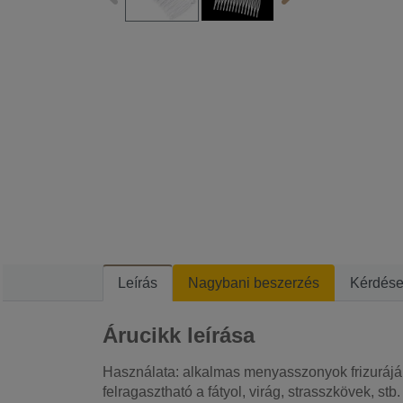
Leírás
Nagybani beszerzés
Kérdés
Árucikk leírása
Használata: alkalmas menyasszonyok frizurájába
felragasztható a fátyol, virág, strasszkövek, stb.