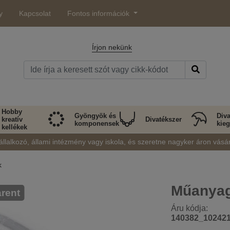
y
Kapcsolat
Fontos információk
Írjon nekünk
Hobby
Gyöngyök és
Diva
kreatív
Divatékszer
komponensek
kieg
kellékek
állalkozó, állami intézmény vagy iskola, és szeretne nagyker áron vásá
k
Műanyag
rent
Áru kódja:
140382_10242