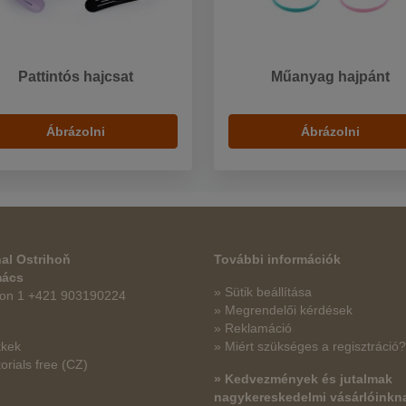
Pattintós hajcsat
Műanyag hajpánt
Ábrázolni
Ábrázolni
al Ostrihoň
További információk
mács
» Sütik beállítása
fon 1 +421 903190224
» Megrendelői kérdések
» Reklamáció
kkek
» Miért szükséges a regisztráció?
orials free
(CZ)
» Kedvezmények és jutalmak
nagykereskedelmi vásárlóinkn