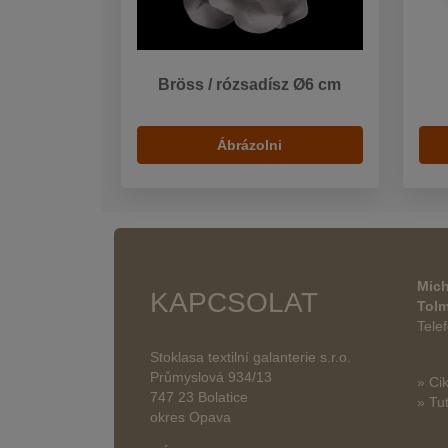
Bröss / rózsadísz Ø6 cm
Ábrázolni
Mich
KAPCSOLAT
Tol
Tele
Stoklasa textilní galanterie s.r.o.
Průmyslová 934/13
» Ci
747 23 Bolatice
» Tut
okres Opava