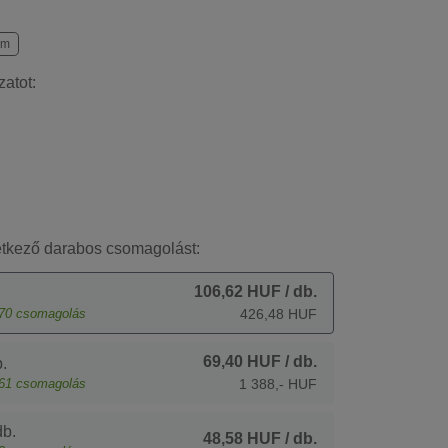
cm
zatot:
etkező darabos csomagolást:
106,62 HUF
/ db.
70
csomagolás
426,48 HUF
69,40 HUF
/ db.
.
61
csomagolás
1 388,- HUF
b.
48,58 HUF
/ db.