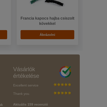
Francia kapocs hajba csiszolt
kövekkel
Ábrázolni
Vásárlók
értékelése
Excellent service
Thank you.
Aktuális 159 recenzió
ak