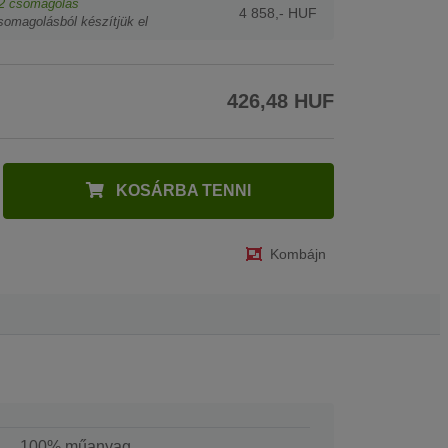
2
csomagolás
4 858,- HUF
somagolásból készítjük el
426,48 HUF
KOSÁRBA TENNI
Kombájn
100% műanyag