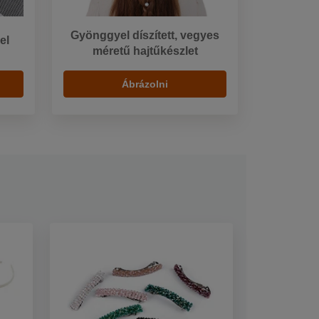
Gyönggyel díszített, vegyes
el
méretű hajtűkészlet
Ábrázolni