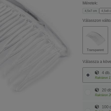
Méretek:
4,5x7 cm
4,5x8 
Válasszon válto
Transparent
Válassza a köv
4 db.
Raktáron
1
20 db
Raktáron
2
100 d