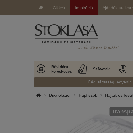
Cikkek
Inspiráció
Ajándék utalván
… már 36 éve Önökkel
Rövidáru
Szövetek
kereskedés
Cég, társaság, egyéni v
Divatékszer
Hajdíszek
Hajtűk és fésű
Transpa