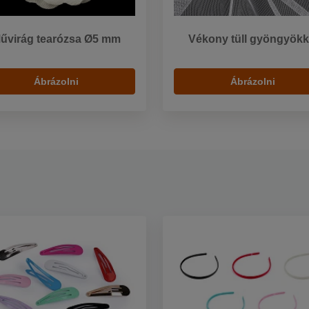
űvirág tearózsa Ø5 mm
Vékony tüll gyöngyökk
Ábrázolni
Ábrázolni