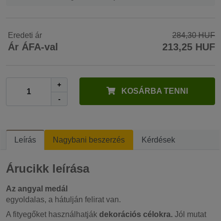
Eredeti ár
284,30 HUF
Ár ÁFA-val
213,25 HUF
+
KOSÁRBA TENNI
-
Leírás
Nagybani beszerzés
Kérdések
Árucikk leírása
Az angyal medál
egyoldalas, a hátulján felirat van.
A fityegőket használhatják
dekorációs célokra.
Jól mutat