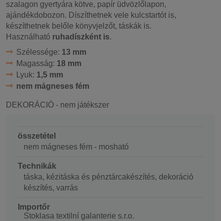
szalagon gyertyára kötve, papír üdvözlőlapon,
ajándékdobozon. Díszíthetnek vele kulcstartót is,
készíthetnek belőle könyvjelzőt, táskák is.
Használható
ruhadíszként is
.
Szélessége:
13 mm
Magasság:
18 mm
Lyuk:
1,5 mm
nem mágneses fém
DEKORÁCIÓ - nem játékszer
összetétel
nem mágneses fém - mosható
Technikák
táska, kézitáska és pénztárcakészítés, dekoráció
készítés, varrás
Importőr
Stoklasa textilní galanterie s.r.o.