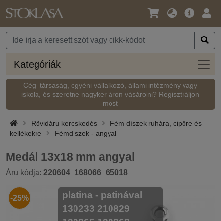
Nyelv
Fő
Beje
/
ajánlat
Pénznem
Kateg
Kategóriák
Cég, társaság, egyéni vállalkozó, állami intézmény vagy
iskola, és szeretne nagyker áron vásárolni?
Regisztráljon
most
Rövidáru kereskedés
Fém díszek ruhára, cipőre és
kellékekre
Fémdíszek - angyal
Medál 13x18 mm angyal
Áru kódja:
220604_168066_65018
platina - patinával
-25%
130233 210829