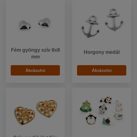
Fém gyöngy szív 8x8
Horgony medál
mm
Ábrázolni
Ábrázolni