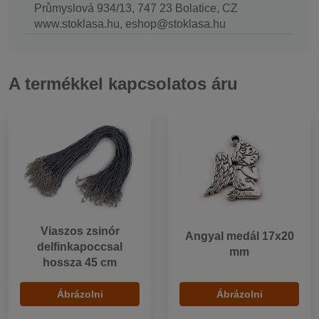
Průmyslová 934/13, 747 23 Bolatice, CZ
www.stoklasa.hu, eshop@stoklasa.hu
A termékkel kapcsolatos áru
Viaszos zsinór
Angyal medál 17x20
delfinkapoccsal
mm
hossza 45 cm
Ábrázolni
Ábrázolni