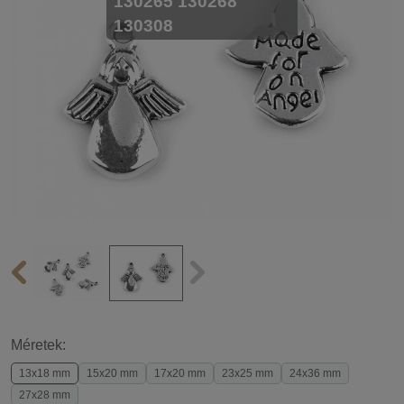
130265 130268
130308
Méretek:
13x18 mm
15x20 mm
17x20 mm
23x25 mm
24x36 mm
27x28 mm