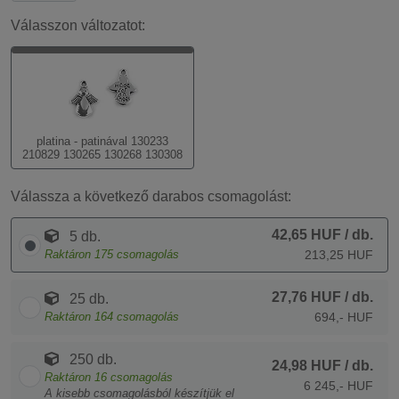
Válasszon változatot:
platina - patinával 130233
210829 130265 130268 130308
Válassza a következő darabos csomagolást:
42,65 HUF
/ db.
5 db.
Raktáron
175
csomagolás
213,25 HUF
27,76 HUF
/ db.
25 db.
Raktáron
164
csomagolás
694,- HUF
250 db.
24,98 HUF
/ db.
Raktáron
16
csomagolás
6 245,- HUF
A kisebb csomagolásból készítjük el