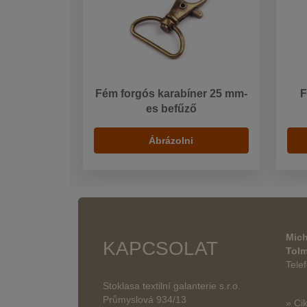
Fém forgós karabíner 25 mm-
F
es befűző
Ábrázolni
Mich
KAPCSOLAT
Tol
Tele
Stoklasa textilní galanterie s.r.o.
Průmyslová 934/13
» Ci