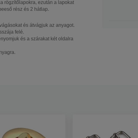
 a rögzítőlapokra, ezután a lapokat
beeső rész és 2 hátlap.
 vágásokat és átvágjuk az anyagot.
szája felé.
enyomjuk és a szárakat két oldalra
nyagra.