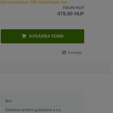
kból a kosárban 183 vásárlónak van
799,65 HUF
479,80 HUF
KOSÁRBA TENNI
Kombájn
fém
Stoklasa textilní galanterie s.r.o.