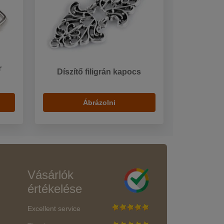
r
Díszítő filigrán kapocs
Ábrázolni
Vásárlók
értékelése
Excellent service