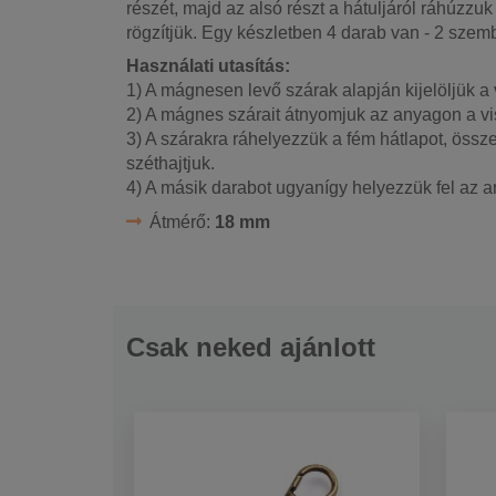
részét, majd az alsó részt a hátuljáról ráhúzzuk
rögzítjük. Egy készletben 4 darab van - 2 szem
Használati utasítás:
1) A mágnesen levő szárak alapján kijelöljük a
2) A mágnes szárait átnyomjuk az anyagon a vis
3) A szárakra ráhelyezzük a fém hátlapot, össz
széthajtjuk.
4) A másik darabot ugyanígy helyezzük fel az a
Átmérő:
18 mm
Csak neked ajánlott