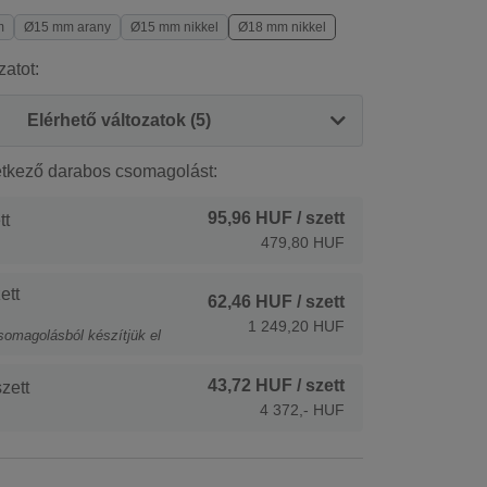
m
Ø15 mm arany
Ø15 mm nikkel
Ø18 mm nikkel
zatot:
Elérhető változatok (5)
etkező darabos csomagolást:
95,96 HUF
/ szett
tt
479,80 HUF
ett
62,46 HUF
/ szett
1 249,20 HUF
somagolásból készítjük el
43,72 HUF
/ szett
zett
4 372,- HUF