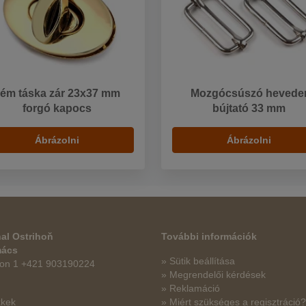
ém táska zár 23x37 mm
Mozgócsúszó hevede
forgó kapocs
bújtató 33 mm
Ábrázolni
Ábrázolni
al Ostrihoň
További információk
mács
» Sütik beállítása
fon 1 +421 903190224
» Megrendelői kérdések
» Reklamáció
kkek
» Miért szükséges a regisztráció?