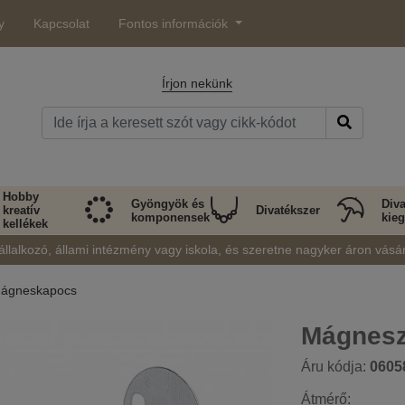
y
Kapcsolat
Fontos információk
Írjon nekünk
Hobby
Gyöngyök és
Diva
kreatív
Divatékszer
komponensek
kieg
kellékek
állalkozó, állami intézmény vagy iskola, és szeretne nagyker áron vásá
ágneskapocs
Mágnesz
Áru kódja:
0605
Átmérő: