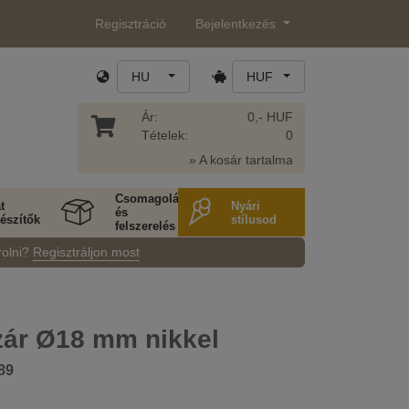
Regisztráció
Bejelentkezés
HU
HUF
Ár:
0,- HUF
Tételek:
0
» A kosár tartalma
Csomagolás
t
Nyári
és
észítők
stílusod
felszerelés
rolni?
Regisztráljon most
ár Ø18 mm nikkel
89