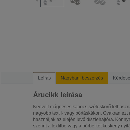
Leírás
Nagybani beszerzés
Kérdés
Árucikk leírása
Kedvelt mágneses kapocs széleskörű felhaszná
nagyobb textil- vagy bőrtáskákon. Gyakran ezt 
használják az elején levő díszlehajtóra. Könnye
szerint a textilbe vagy a bőrbe két keskeny nyílá