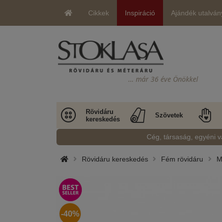
Cikkek
Inspiráció
Ajándék utalván
… már 36 éve Önökkel
Rövidáru
Szövetek
kereskedés
Cég, társaság, egyéni v
Rövidáru kereskedés
Fém rövidáru
M
-40%