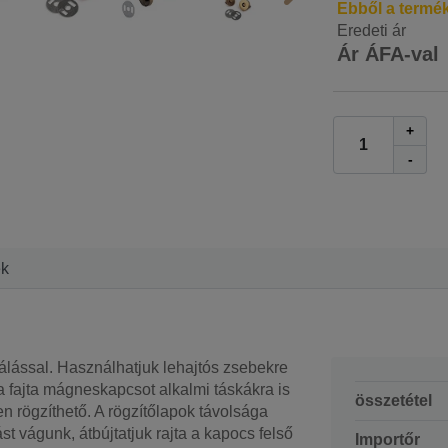
Ebből a termé
Eredeti ár
Ár ÁFA-val
+
-
ek
lással. Használhatjuk lehajtós zsebekre
a fajta mágneskapcsot alkalmi táskákra is
összetétel
n rögzíthető. A rögzítőlapok távolsága
st vágunk, átbújtatjuk rajta a kapocs felső
Importőr