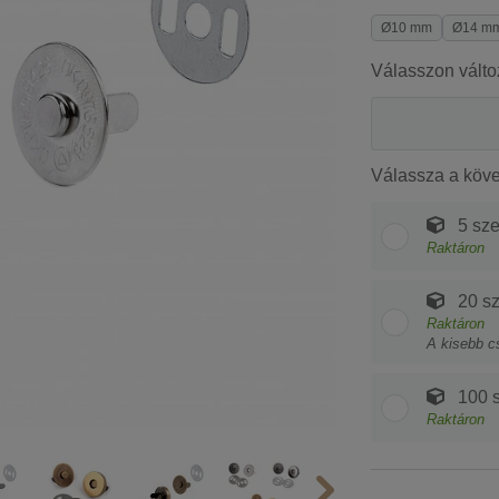
Ø10 mm
Ø14 m
Válasszon válto
Válassza a köv
5 sze
Raktáron
20 sz
Raktáron
A kisebb c
100 s
Raktáron