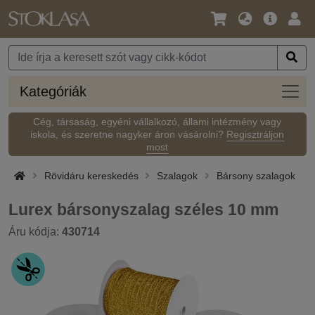
Nyelv
Fő
Beje
/
ajánlat
Pénznem
Kateg
Kategóriák
Cég, társaság, egyéni vállalkozó, állami intézmény vagy
iskola, és szeretne nagyker áron vásárolni?
Regisztráljon
most
Rövidáru kereskedés
Szalagok
Bársony szalagok
Lurex bársonyszalag széles 10 mm
Áru kódja:
430714