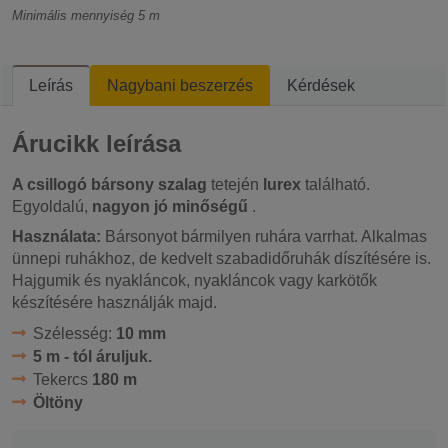
Minimális mennyiség 5 m
Leírás
Nagybani beszerzés
Kérdések
Árucikk leírása
A csillogó bársony szalag
tetején
lurex
található.
Egyoldalú,
nagyon jó minőségű
.
Használata:
Bársonyot bármilyen ruhára varrhat. Alkalmas
ünnepi ruhákhoz, de kedvelt szabadidőruhák díszítésére is.
Hajgumik és nyakláncok, nyakláncok vagy karkötők
készítésére használják majd.
Szélesség:
10 mm
5 m - tól áruljuk.
Tekercs
180 m
Öltöny