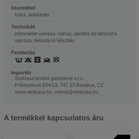
összetétel
lurex, poliészter
Technikák
népviselet varrása, varrás, sportos és táncruha
varrása, dekoráció készítés
Fenttartás
Importőr
Stoklasa textilní galanterie s.r.o.
Průmyslová 934/13, 747 23 Bolatice, CZ
www.stoklasa.hu, eshop@stoklasa.hu
A termékkel kapcsolatos áru