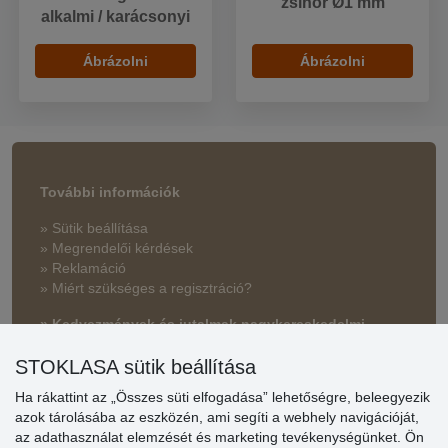
zsinór Ø1 mm
alkalmi / karácsonyi
Ábrázolni
Ábrázolni
További információk
» Sütik beállítása
» Megrendelői kérdések
» Reklamáció
» Miért szükséges a regisztráció?
» Kedvezmények és jutalmak nagykereskedelmi
vásárlóinknak
STOKLASA sütik beállítása
» Súgó
Ha rákattint az „Összes süti elfogadása” lehetőségre, beleegyezik
azok tárolásába az eszközén, ami segíti a webhely navigációját,
az adathasználat elemzését és marketing tevékenységünket. Ön