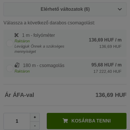
Elérhető változatok (6)
Válassza a következő darabos csomagolást:
1 m - folyóméter
136,69 HUF
/ m
Raktáron
Levágjuk Önnek a szükséges
136,69 HUF
mennyiséget
95,68 HUF
/ m
180 m - csomagolás
Raktáron
17 222,40 HUF
Ár ÁFA-val
136,69 HUF
+
KOSÁRBA TENNI
-