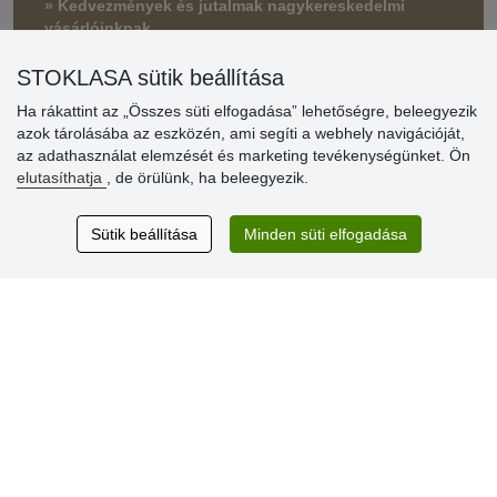
» Kedvezmények és jutalmak nagykereskedelmi
vásárlóinknak
» Súgó
STOKLASA sütik beállítása
Ha rákattint az „Összes süti elfogadása” lehetőségre, beleegyezik
azok tárolásába az eszközén, ami segíti a webhely navigációját,
Vásárlók
az adathasználat elemzését és marketing tevékenységünket. Ön
értékelése
elutasíthatja
, de örülünk, ha beleegyezik.
Excellent service
Sütik beállítása
Minden süti elfogadása
Thank you.
Aktuális 159 recenzió
* Nem ellenőrizzük a recenziókat