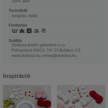
100% akril
Technikák
horgolás, kötés
Fenttartás
Szállító
Stoklasa textilní galanterie s.r.o.
Průmyslová 934/13, 747 23 Bolatice, CZ
www.stoklasa.hu, eshop@stoklasa.hu
Inspiráció