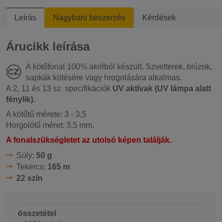
Leírás
Nagybani beszerzés
Kérdések
Árucikk leírása
A kötőfonal 100% akrilból készült. Szvetterek, blúzok,
sapkák kötésére vagy hrogolására alkalmas.
A 2, 11 és 13 sz. specifikációk
UV aktívak (UV lámpa alatt
fénylik).
A kötőtű mérete: 3 - 3,5
Horgolótű méret: 3,5 mm.
A fonalszükségletet az utolsó képen találják.
Súly:
50 g
Tekercs:
165 m
22 szín
összetétel