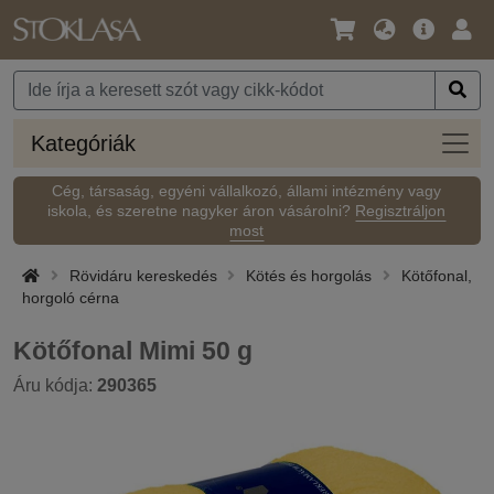
Nyelv
Fő
Beje
/
ajánlat
Pénznem
Kateg
Kategóriák
Cég, társaság, egyéni vállalkozó, állami intézmény vagy
iskola, és szeretne nagyker áron vásárolni?
Regisztráljon
most
Rövidáru kereskedés
Kötés és horgolás
Kötőfonal,
horgoló cérna
Kötőfonal Mimi 50 g
Áru kódja:
290365