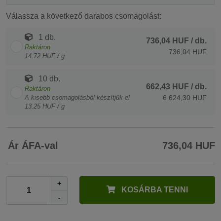
Válassza a következő darabos csomagolást:
1 db.
736,04 HUF
/ db.
Raktáron
736,04 HUF
14.72 HUF / g
10 db.
662,43 HUF
/ db.
Raktáron
A kisebb csomagolásból készítjük el
6 624,30 HUF
13.25 HUF / g
Ár ÁFA-val
736,04 HUF
+
KOSÁRBA TENNI
-