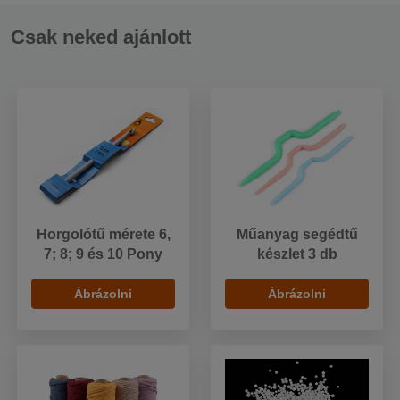
Csak neked ajánlott
Horgolótű mérete 6,
Műanyag segédtű
7; 8; 9 és 10 Pony
készlet 3 db
Ábrázolni
Ábrázolni