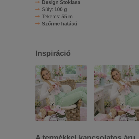
Design Stoklasa
Súly:
100 g
Tekercs:
55 m
Szőrme hatású
Inspiráció
A termékkel kapcsolatos áru