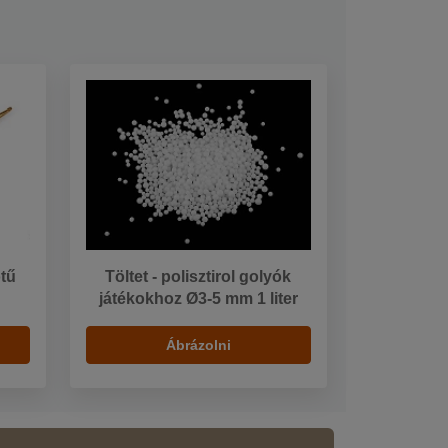
tű
Töltet - polisztirol golyók
játékokhoz Ø3-5 mm 1 liter
Ábrázolni