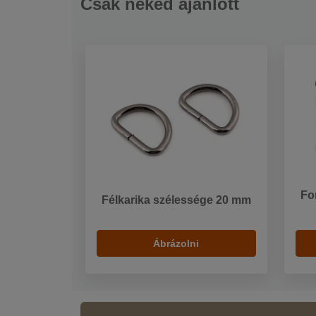
Csak neked ajánlott
Fo
Félkarika szélessége 20 mm
Ábrázolni