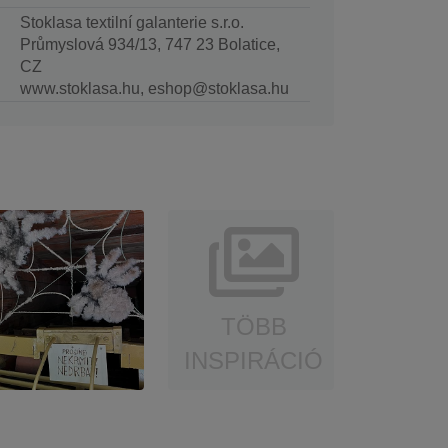
Stoklasa textilní galanterie s.r.o.
Průmyslová 934/13, 747 23 Bolatice,
CZ
www.stoklasa.hu, eshop@stoklasa.hu
TÖBB
INSPIRÁCIÓ