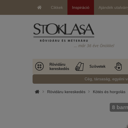
Cikkek
Inspiráció
Ajándék utalván
… már 36 éve Önökkel
Rövidáru
Szövetek
kereskedés
Cég, társaság, egyéni v
Rövidáru kereskedés
Kötés és horgolás
8 bar