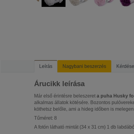
Leírás
Nagybani beszerzés
Kérdés
Árucikk leírása
Már első érintésre beleszeret
a puha Husky fo
alkalmas állatok kötésére. Bozontos pulóvereket
köthetsz belőle, ami a hideg időben is melegen 
Tűméret: 8
A fotón látható mintát (34 x 31 cm) 1 db labdából