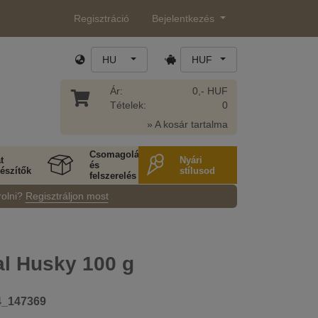
Regisztráció
Bejelentkezés
HU
HUF
Ár:
0,- HUF
Tételek:
0
» A kosár tartalma
Csomagolás
t
Nyári
és
észítők
stílusod
felszerelés
rolni?
Regisztráljon most
al Husky 100 g
4_147369