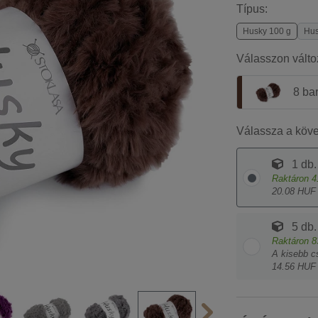
Típus:
Husky 100 g
Hus
Válasszon válto
8 ba
Válassza a köv
1 db.
Raktáron
4
20.08 HUF 
5 db.
Raktáron
8
A kisebb c
14.56 HUF 