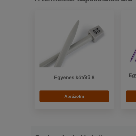
Egy
Egyenes kötőtű 8
Ábrázolni