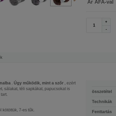
Ár ÁFA-val
+
-
ek
nalba
.
Úgy működik, mint a szőr
, ezért
, sálakat, téli sapkákat, papucsokat is
összetétel
tart.
Technikák
 kötöttük, 7-es tűk.
Fenttartás