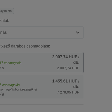
ky minta
zatot:
rnás
etkező darabos csomagolást:
2 007,74 HUF
/
db.
17
csomagolás
/ g
2 007,74 HUF
1 455,61 HUF
/
3
csomagolás
db.
somagolásból készítjük el
7 278,05 HUF
/ g