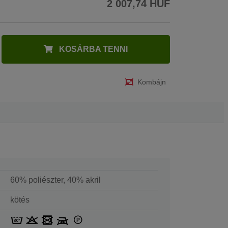
2 007,74 HUF
KOSÁRBA TENNI
Kombájn
60% poliészter, 40% akril
kötés