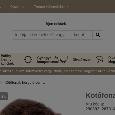
y
Kapcsolat
Fontos információk
Írjon nekünk
Hobby
Gyöngyök és
Diva
kreatív
Divatékszer
komponensek
kieg
kellékek
állalkozó, állami intézmény vagy iskola, és szeretne nagyker áron vásá
Kötőfonal, horgoló cérna
Kötőfon
nás
Áru kódja:
290892_26731