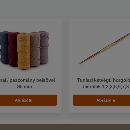
nal / paszomány belsővel
Tuniszi kétvégű horgoló
Ø5 mm
méretek 1;2;3;5;6;7;8
Ábrázolni
Ábrázolni